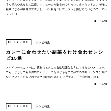
ろん鶏肉や魚など大活躍。ボリュームがあるのでがっつり食べたい！という時に
頼りになる和食料理ですよね。パン粉をつけてカラッと揚げるだけなので、アレ
ンジ […]
2019/04/16
FOOD & RECIPE
レシピ特集
カレーに合わせたい副菜＆付け合わせレシ
ピ15選
スパイシーなカレーは、疲れたときにも食欲旺盛なときにもうれしいメニュー。
でも、どうしても全体的にオイリーになりがちなので献立の栄養バランスが気に
なるという方も多いのでは？ Kurashi-暮らし上手では、「今日の晩ごは […]
2019/04/16
FOOD & RECIPE
レシピ特集