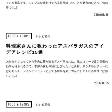
ョンが豊富です。シンプルな味付けでも充分美味しいことが魅力のひとつ。旬は
春で […]
2019/04/08
FOOD & RECIPE
レシピ特集
料理家さんに教わったアスパラガスのアイ
デアレシピ15選
あたたかくなってきた春先に芽が出るアスパラガスは、低カロリーで疲労回復の
効果も得られるので、季節の変わり目にはぴったりな食材。サラダやシチューに
はもちろん、メインディッシュとしても食卓を彩り豊かにしてくれる女性には嬉
しい […]
2019/04/05
FOOD & RECIPE
レシピ特集