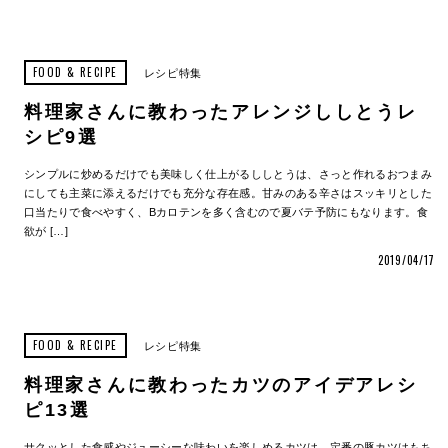
FOOD & RECIPE
レシピ特集
料理家さんに教わったアレンジししとうレ
シピ9選
シンプルに炒めるだけでも美味しく仕上がるししとうは、さっと作れるおつまみ
にしても主菜に添えるだけでも充分な存在感。甘みのある辛さはスッキリとした
口当たりで食べやすく、Bカロテンを多く含むので夏バテ予防にもなります。食
欲が […]
2019/04/17
FOOD & RECIPE
レシピ特集
料理家さんに教わったカツのアイデアレシ
ピ13選
サクッとした食感やジューシーな味わいを楽しめるカツは、定番の豚カツはもち