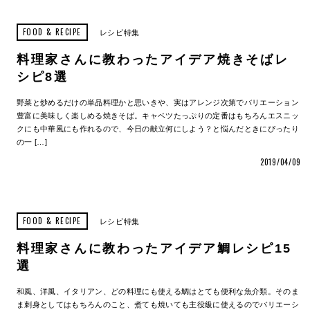
FOOD & RECIPE
レシピ特集
料理家さんに教わったアイデア焼きそばレ
シピ8選
野菜と炒めるだけの単品料理かと思いきや、実はアレンジ次第でバリエーション
豊富に美味しく楽しめる焼きそば。キャベツたっぷりの定番はもちろんエスニッ
クにも中華風にも作れるので、今日の献立何にしよう？と悩んだときにぴったり
の一 […]
2019/04/09
FOOD & RECIPE
レシピ特集
料理家さんに教わったアイデア鯛レシピ15
選
和風、洋風、イタリアン、どの料理にも使える鯛はとても便利な魚介類。そのま
ま刺身としてはもちろんのこと、煮ても焼いても主役級に使えるのでバリエーシ