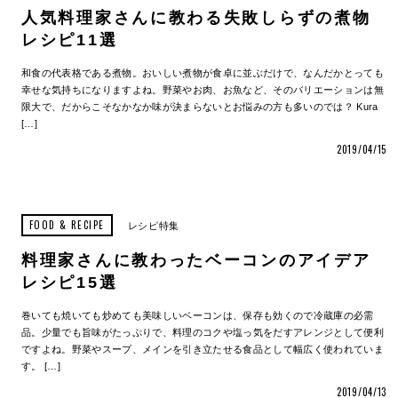
人気料理家さんに教わる失敗しらずの煮物
レシピ11選
和食の代表格である煮物。おいしい煮物が食卓に並ぶだけで、なんだかとっても
幸せな気持ちになりますよね。野菜やお肉、お魚など、そのバリエーションは無
限大で、だからこそなかなか味が決まらないとお悩みの方も多いのでは？ Kura
[…]
2019/04/15
FOOD & RECIPE
レシピ特集
料理家さんに教わったベーコンのアイデア
レシピ15選
巻いても焼いても炒めても美味しいベーコンは、保存も効くので冷蔵庫の必需
品。少量でも旨味がたっぷりで、料理のコクや塩っ気をだすアレンジとして便利
ですよね。野菜やスープ、メインを引き立たせる食品として幅広く使われていま
す。 […]
2019/04/13