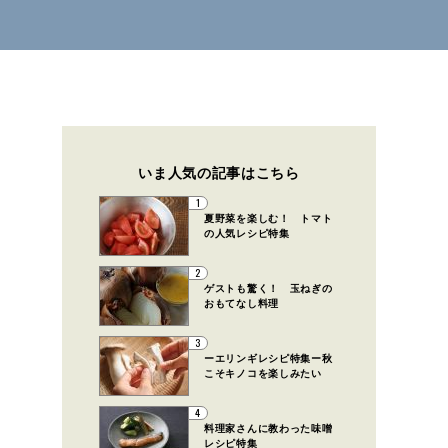
いま人気の記事はこちら
1
夏野菜を楽しむ！ トマト
の人気レシピ特集
2
ゲストも驚く！ 玉ねぎの
おもてなし料理
3
ーエリンギレシピ特集ー秋
こそキノコを楽しみたい
4
料理家さんに教わった味噌
レシピ特集