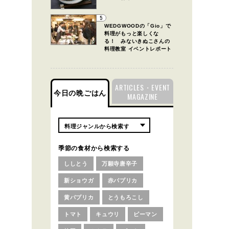
5
WEDGWOODの「Gio」で
料理がもっと楽しくな
る！ みないきぬこさんの
料理教室 イベントレポート
ARTICLES・EVENT
今日の晩ごはん
MAGAZINE
季節の食材から検索する
ししとう
万願寺唐辛子
新ショウガ
赤パプリカ
黄パプリカ
とうもろこし
トマト
キュウリ
ピーマン