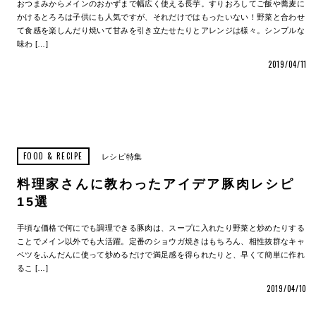
おつまみからメインのおかずまで幅広く使える長芋。すりおろしてご飯や蕎麦に
かけるとろろは子供にも人気ですが、それだけではもったいない！野菜と合わせ
て食感を楽しんだり焼いて甘みを引き立たせたりとアレンジは様々。シンプルな
味わ […]
2019/04/11
FOOD & RECIPE
レシピ特集
料理家さんに教わったアイデア豚肉レシピ
15選
手頃な価格で何にでも調理できる豚肉は、スープに入れたり野菜と炒めたりする
ことでメイン以外でも大活躍。定番のショウガ焼きはもちろん、相性抜群なキャ
ベツをふんだんに使って炒めるだけで満足感を得られたりと、早くて簡単に作れ
るこ […]
2019/04/10