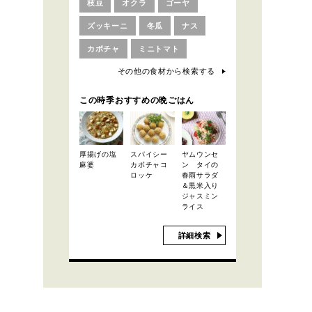
枝豆
オクラ
ゴーヤ
ズッキーニ
冬瓜
ナス
カボチャ
ミニトマト
その他の食材から検索する
この時季おすすめの晩ごはん
厚揚げの塩
スパイシー
ヤムウンセ
麻婆
カボチャコ
ン タイの
ロッケ
春雨サラダ
＆黒米入り
ジャスミン
ライス
詳細検索