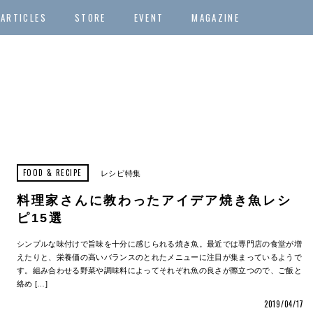
ARTICLES
STORE
EVENT
MAGAZINE
FOOD & RECIPE
レシピ特集
料理家さんに教わったアイデア焼き魚レシ
ピ15選
シンプルな味付けで旨味を十分に感じられる焼き魚。最近では専門店の食堂が増
えたりと、栄養価の高いバランスのとれたメニューに注目が集まっているようで
す。組み合わせる野菜や調味料によってそれぞれ魚の良さが際立つので、ご飯と
絡め […]
2019/04/17