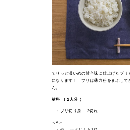
てりっと濃いめの甘辛味に仕上げたブリ
になります！ ブリは薄力粉をまぶして
ん。
材料 （ 2人分 ）
・ブリ切り身 …2切れ
＜A＞
・酒 …大さじ１と1/2