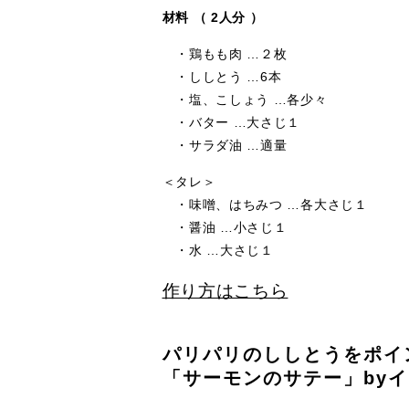
材料 （ 2人分 ）
・鶏もも肉 …２枚
・ししとう …6本
・塩、こしょう …各少々
・バター …大さじ１
・サラダ油 …適量
＜タレ＞
・味噌、はちみつ …各大さじ１
・醤油 …小さじ１
・水 …大さじ１
作り方はこちら
パリパリのししとうをポイ
「サーモンのサテー」by