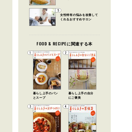
5
女性特有の悩みを改善して
くれるおすすめサロン
FOOD & RECIPEに関連する本
1
2
暮らし上手のパン
暮らし上手の自分
とスープ
にご褒美
3
4