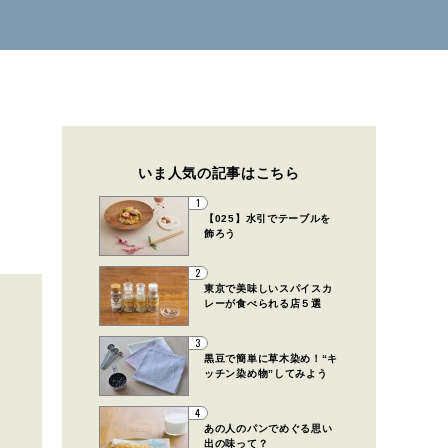
いま人気の記事はこちら
1
【025】水引でテーブルを
飾ろう
2
東京で美味しいスパイスカ
レーが食べられる店５選
3
黒豆で簡単に草木染め！“キ
ッチン染め物”してみよう
4
あの人のパンでめぐる思い
出の味って？