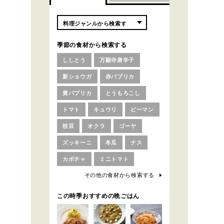
季節の食材から検索する
ししとう
万願寺唐辛子
新ショウガ
赤パプリカ
黄パプリカ
とうもろこし
トマト
キュウリ
ピーマン
枝豆
オクラ
ゴーヤ
ズッキーニ
冬瓜
ナス
カボチャ
ミニトマト
その他の食材から検索する
この時季おすすめの晩ごはん