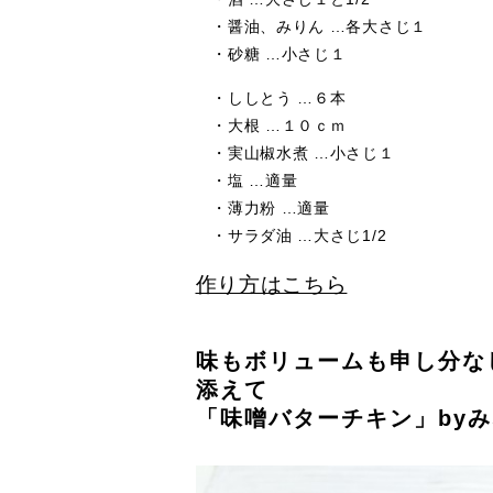
・醤油、みりん …各大さじ１
・砂糖 …小さじ１
・ししとう …６本
・大根 …１０ｃｍ
・実山椒水煮 …小さじ１
・塩 …適量
・薄力粉 …適量
・サラダ油 …大さじ1/2
作り方はこちら
味もボリュームも申し分な
添えて
「味噌バターチキン」by