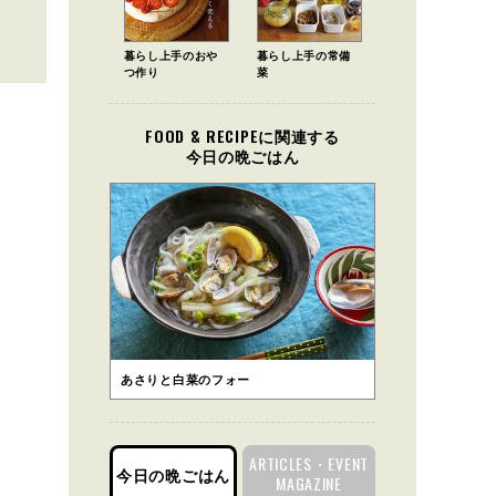
暮らし上手のおや
暮らし上手の常備
つ作り
菜
FOOD & RECIPEに関連する
今日の晩ごはん
あさりと白菜のフォー
ARTICLES・EVENT
今日の晩ごはん
MAGAZINE