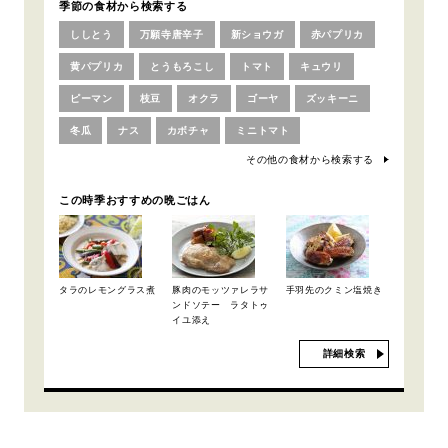
季節の食材から検索する
ししとう
万願寺唐辛子
新ショウガ
赤パプリカ
黄パプリカ
とうもろこし
トマト
キュウリ
ピーマン
枝豆
オクラ
ゴーヤ
ズッキーニ
冬瓜
ナス
カボチャ
ミニトマト
その他の食材から検索する
この時季おすすめの晩ごはん
タラのレモングラス煮
豚肉のモッツァレラサ
手羽先のクミン塩焼き
ンドソテー ラタトゥ
イユ添え
詳細検索