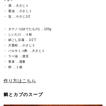
＜Ｂ＞
酒 …大さじ１
醤油 …小さじ１
塩 …小さじ1/2
タケノコ(ゆでたもの) …120g
しいたけ …４枚
絹ごし豆腐 …1/2丁
片栗粉 …小さじ２
バルサミコ酢 …大さじ１
ラー油 …適宜
香菜 …適量
卵 …１個
作り方はこちら
鯛とカブのスープ