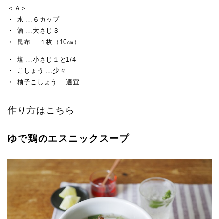
＜Ａ＞
水 …６カップ
酒 …大さじ３
昆布 …１枚（10㎝）
塩 …小さじ１と1/4
こしょう …少々
柚子こしょう …適宜
作り方はこちら
ゆで鶏のエスニックスープ