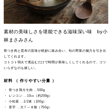
素材の美味しさを堪能できる滋味深い味 by小
林まさみさん
骨つき肉と昆布の旨味が絶妙に絡み合い、旬の野菜の魅力を引き出
してくれます。
コトコト弱火で煮込むだけで時間が美味しくしてくれるので、コツ
いらずなのも嬉しい。
材料 （ 作りやすい分量 ）
骨つき鶏モモ肉 …500g
レンコン …10㎝（約200g）
小松菜 …1/2束（100g）
里芋 …大７～８個（750g）