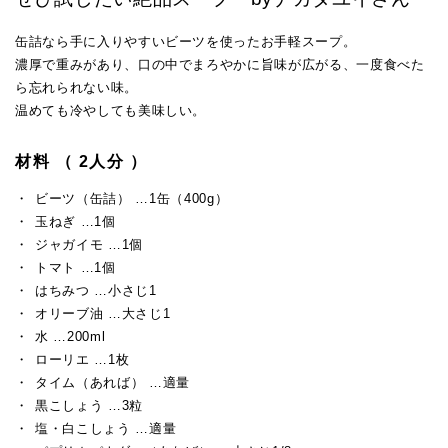
缶詰なら手に入りやすいビーツを使ったお手軽スープ。
濃厚で重みがあり、口の中でまろやかに旨味が広がる、一度食べた
ら忘れられない味。
温めても冷やしても美味しい。
材料 （ 2人分 ）
ビーツ（缶詰） …1缶（400g）
玉ねぎ …1個
ジャガイモ …1個
トマト …1個
はちみつ …小さじ1
オリーブ油 …大さじ1
水 …200ml
ローリエ …1枚
タイム（あれば） …適量
黒こしょう …3粒
塩・白こしょう …適量