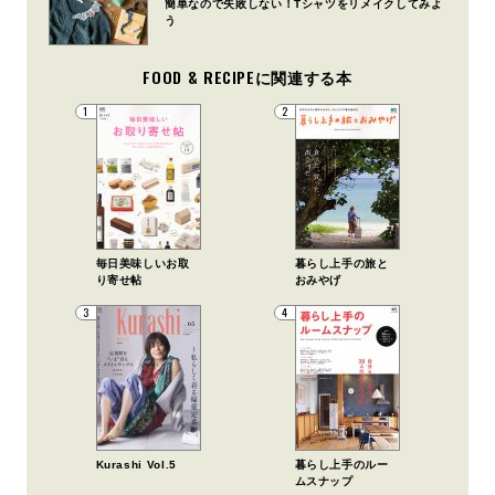
簡単なので失敗しない！Tシャツをリメイクしてみよ
う
FOOD & RECIPEに関連する本
1
2
毎日美味しいお取
暮らし上手の旅と
り寄せ帖
おみやげ
3
4
Kurashi Vol.5
暮らし上手のルー
ムスナップ