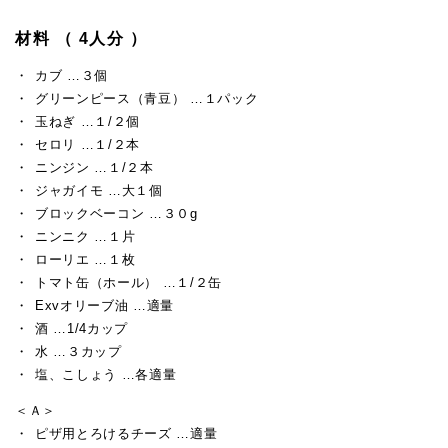
材料 （ 4人分 ）
カブ …３個
グリーンピース（青豆） …１パック
玉ねぎ …１/２個
セロリ …１/２本
ニンジン …１/２本
ジャガイモ …大１個
ブロックベーコン …３０g
ニンニク …１片
ローリエ …１枚
トマト缶（ホール） …１/２缶
Exvオリーブ油 …適量
酒 …1/4カップ
水 …３カップ
塩、こしょう …各適量
＜Ａ＞
ピザ用とろけるチーズ …適量