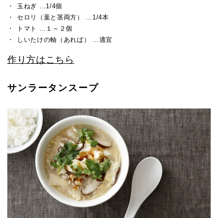
玉ねぎ …1/4個
セロリ（葉と茎両方） …1/4本
トマト …１～２個
しいたけの軸（あれば） …適宜
作り方はこちら
サンラータンスープ