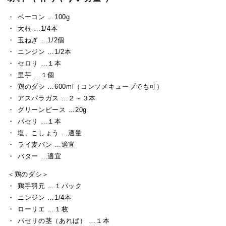
ベーコン …100g
大根 …1/4本
玉ねぎ …1/2個
ニンジン …1/2本
セロリ …１本
里芋 …１個
鶏のダシ …600ml（コンソメキューブでも可）
アスパラガス …２～３本
グリーンピース …20g
パセリ …１本
塩、こしょう …適量
ライ麦パン …適宜
バター …適宜
＜鶏のダシ＞
鶏手羽元 …１パック
ニンジン …1/4本
ローリエ …１枚
パセリの茎（あれば） …１本