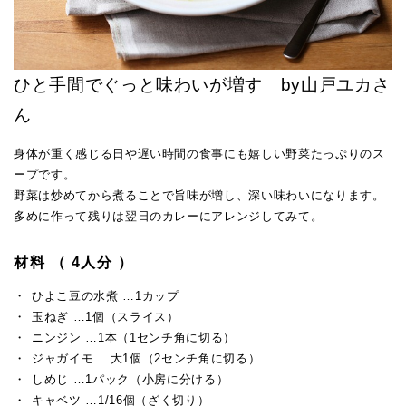
ひと手間でぐっと味わいが増す by山戸ユカさ
ん
身体が重く感じる日や遅い時間の食事にも嬉しい野菜たっぷりのス
ープです。
野菜は炒めてから煮ることで旨味が増し、深い味わいになります。
多めに作って残りは翌日のカレーにアレンジしてみて。
材料 （ 4人分 ）
ひよこ豆の水煮 …1カップ
玉ねぎ …1個（スライス）
ニンジン …1本（1センチ角に切る）
ジャガイモ …大1個（2センチ角に切る）
しめじ …1パック（小房に分ける）
キャベツ …1/16個（ざく切り）