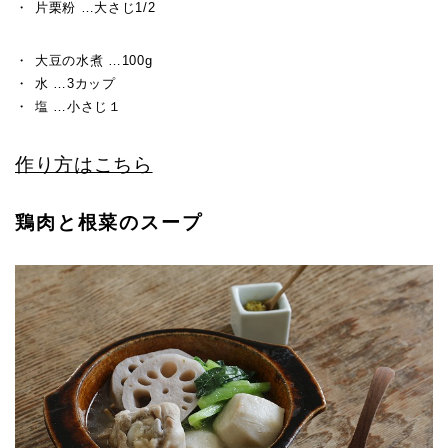
片栗粉 …大さじ1/2
大豆の水煮 …100g
水 …3カップ
塩 …小さじ１
作り方はこちら
鶏肉と根菜のスープ