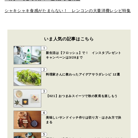
シャキシャキ食感がたまらない！ レンコンの大量消費レシピ特集
いま人気の記事はこちら
1
新生活は【フロッシュ】で！ インスタプレゼント
キャンペーンは3/28まで
2
料理家さんに教わったアイデアサラダレシピ 12選
3
【021】おつまみスイーツで秋の夜長を楽しもう
4
美味しいサンドイッチ作りは切り方・はさみ方で決
まる
5