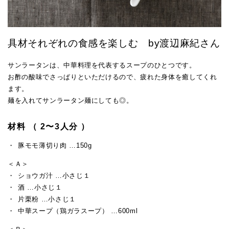
具材それぞれの食感を楽しむ by渡辺麻紀さん
サンラータンは、中華料理を代表するスープのひとつです。
お酢の酸味でさっぱりといただけるので、疲れた身体を癒してくれ
ます。
麺を入れてサンラータン麺にしても◎。
材料 （ 2〜3人分 ）
豚モモ薄切り肉 …150g
＜Ａ＞
ショウガ汁 …小さじ１
酒 …小さじ１
片栗粉 …小さじ１
中華スープ（鶏ガラスープ） …600ml