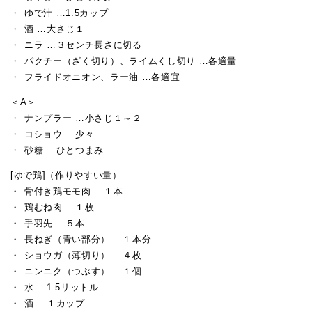
ゆで汁 …1.5カップ
酒 …大さじ１
ニラ …３センチ長さに切る
パクチー（ざく切り）、ライムくし切り …各適量
フライドオニオン、ラー油 …各適宜
＜A＞
ナンプラー …小さじ１～２
コショウ …少々
砂糖 …ひとつまみ
[ゆで鶏]（作りやすい量）
骨付き鶏モモ肉 …１本
鶏むね肉 …１枚
手羽先 …５本
長ねぎ（青い部分） …１本分
ショウガ（薄切り） …４枚
ニンニク（つぶす） …１個
水 …1.5リットル
酒 …１カップ