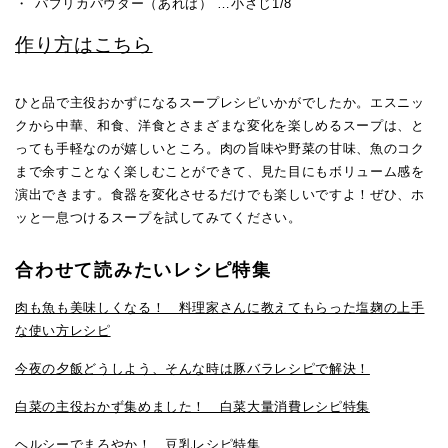
パプリカパウダー（あれば） …小さじ1/8
作り方はこちら
ひと品で主役おかずになるスープレシピいかがでしたか。エスニッ
クから中華、和食、洋食とさまざまな変化を楽しめるスープは、と
っても手軽なのが嬉しいところ。肉の旨味や野菜の甘味、魚のコク
まで余すことなく楽しむことができて、見た目にもボリューム感を
演出できます。食器を変化させるだけでも楽しいですよ！ぜひ、ホ
ッと一息つけるスープを試してみてください。
合わせて読みたいレシピ特集
肉も魚も美味しくなる！ 料理家さんに教えてもらった塩麹の上手
な使い方レシピ
今夜の夕飯どうしよう、そんな時は豚バラレシピで解決！
白菜の主役おかず集めました！ 白菜大量消費レシピ特集
ヘルシーでまろやか！ 豆乳レシピ特集