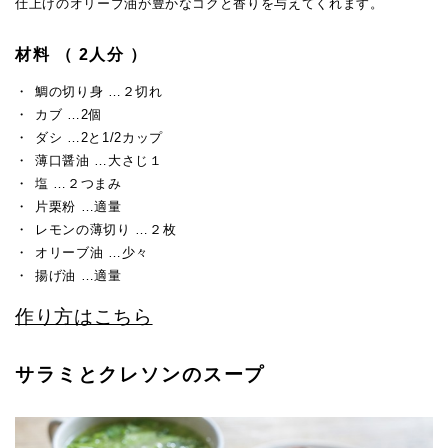
仕上げのオリーブ油が豊かなコクと香りを与えてくれます。
材料 （ 2人分 ）
鯛の切り身 …２切れ
カブ …2個
ダシ …2と1/2カップ
薄口醤油 …大さじ１
塩 …２つまみ
片栗粉 …適量
レモンの薄切り …２枚
オリーブ油 …少々
揚げ油 …適量
作り方はこちら
サラミとクレソンのスープ