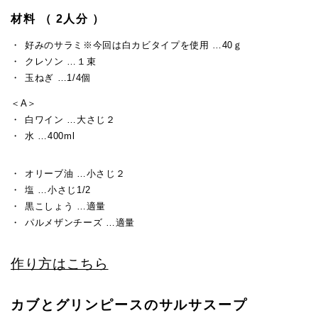
材料 （ 2人分 ）
好みのサラミ※今回は白カビタイプを使用 …40ｇ
クレソン …１束
玉ねぎ …1/4個
＜A＞
白ワイン …大さじ２
水 …400ml
オリーブ油 …小さじ２
塩 …小さじ1/2
黒こしょう …適量
パルメザンチーズ …適量
作り方はこちら
カブとグリンピースのサルサスープ