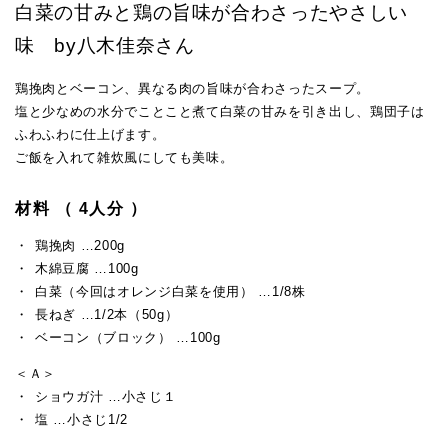
白菜の甘みと鶏の旨味が合わさったやさしい
味 by八木佳奈さん
鶏挽肉とベーコン、異なる肉の旨味が合わさったスープ。
塩と少なめの水分でことこと煮て白菜の甘みを引き出し、鶏団子は
ふわふわに仕上げます。
ご飯を入れて雑炊風にしても美味。
材料 （ 4人分 ）
鶏挽肉 …200g
木綿豆腐 …100g
白菜（今回はオレンジ白菜を使用） …1/8株
長ねぎ …1/2本（50g）
ベーコン（ブロック） …100g
＜Ａ＞
ショウガ汁 …小さじ１
塩 …小さじ1/2