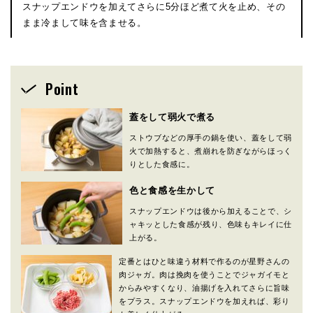
スナップエンドウを加えてさらに5分ほど煮て火を止め、その
まま冷まして味を含ませる。
Point
蓋をして弱火で煮る
ストウブなどの厚手の鍋を使い、蓋をして弱
火で加熱すると、煮崩れを防ぎながらほっく
りとした食感に。
色と食感を生かして
スナップエンドウは後から加えることで、シ
ャキッとした食感が残り、色味もキレイに仕
上がる。
定番とはひと味違う材料で作るのが星野さんの
肉ジャガ。肉は挽肉を使うことでジャガイモと
からみやすくなり、油揚げを入れてさらに旨味
をプラス。スナップエンドウを加えれば、彩り