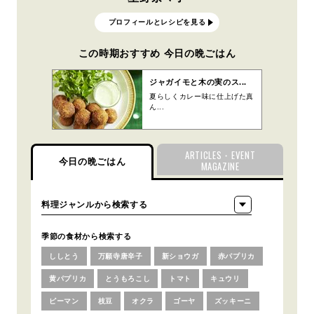
プロフィールとレシピを見る
この時期おすすめ 今日の晩ごはん
ジャガイモと木の実のス...
夏らしくカレー味に仕上げた真
ん...
ARTICLES・EVENT
今日の晩ごはん
MAGAZINE
季節の食材から検索する
ししとう
万願寺唐辛子
新ショウガ
赤パプリカ
黄パプリカ
とうもろこし
トマト
キュウリ
ピーマン
枝豆
オクラ
ゴーヤ
ズッキーニ