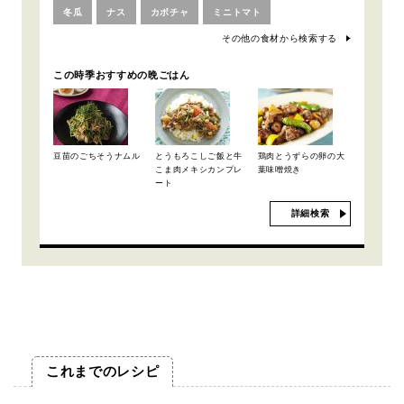
冬瓜
ナス
カボチャ
ミニトマト
その他の食材から検索する
この時季おすすめの晩ごはん
豆苗のごちそうナムル
とうもろこしご飯と牛
鶏肉とうずらの卵の大
こま肉メキシカンプレ
葉味噌焼き
ート
詳細検索
これまでのレシピ