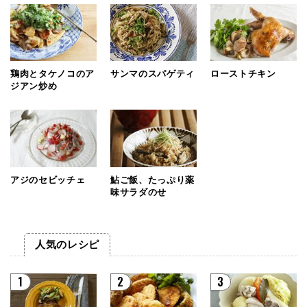
鶏肉とタケノコのア
サンマのスパゲティ
ローストチキン
ジアン炒め
アジのセビッチェ
鮎ご飯、たっぷり薬
味サラダのせ
人気のレシピ
1
2
3