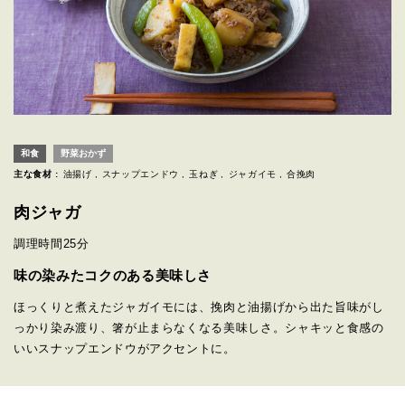
和食
野菜おかず
主な食材 :
油揚げ
スナップエンドウ
玉ねぎ
ジャガイモ
合挽肉
肉ジャガ
調理時間
25分
味の染みたコクのある美味しさ
ほっくりと煮えたジャガイモには、挽肉と油揚げから出た旨味がし
っかり染み渡り、箸が止まらなくなる美味しさ。シャキッと食感の
いいスナップエンドウがアクセントに。