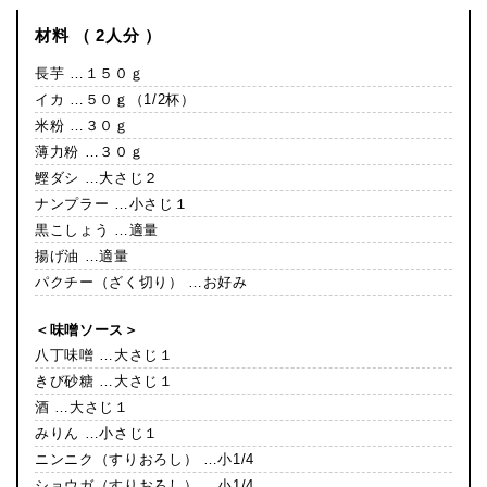
材料 （ 2人分 ）
長芋 …１５０ｇ
イカ …５０ｇ（1/2杯）
米粉 …３０ｇ
薄力粉 …３０ｇ
鰹ダシ …大さじ２
ナンプラー …小さじ１
黒こしょう …適量
揚げ油 …適量
パクチー（ざく切り） …お好み
＜味噌ソース＞
八丁味噌 …大さじ１
きび砂糖 …大さじ１
酒 …大さじ１
みりん …小さじ１
ニンニク（すりおろし） …小1/4
ショウガ（すりおろし） …小1/4