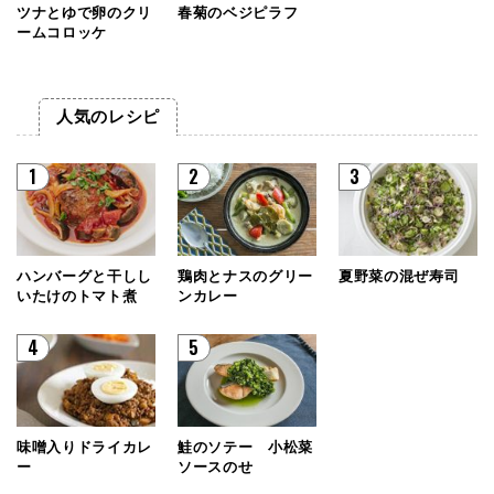
ツナとゆで卵のクリ
春菊のベジピラフ
ームコロッケ
人気のレシピ
1
2
3
ハンバーグと干しし
鶏肉とナスのグリー
夏野菜の混ぜ寿司
いたけのトマト煮
ンカレー
4
5
味噌入りドライカレ
鮭のソテー 小松菜
ー
ソースのせ