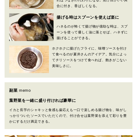
ればつなぎの代わりになる。焦げ目がいい具
合に付き、香ばしくなる。
揚げる時はスプーンを使えば楽に
ハネるのが怖くて揚げ物が億劫な時は、スプ
ーンを使って優しく油に落とせば、ハネずに
揚げることができる。
ホクホクに揚げたフライに、味噌ソースを付け
て食べるのが夏井さんのアイデア。気分によっ
てチリソースをつけて食べれば、飽きがこない
美味しさに。
副菜
memo
葉野菜を一緒に盛り付ければ豪華に
イカと長芋のシャキッと食感も歯応えも一口で楽しめる揚げ物を、味がし
っかりついたソースでいただくので、付け合せは葉野菜を添えて彩りを豊
かにするだけ満足できる。