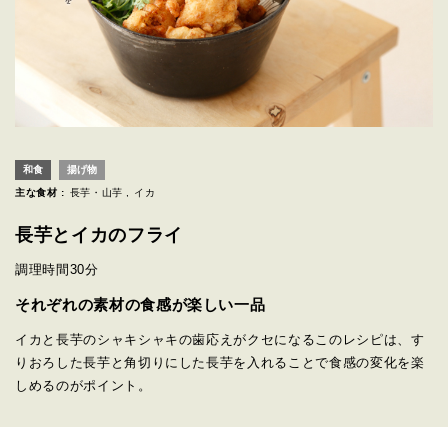
和食
揚げ物
主な食材 :
長芋・山芋
イカ
長芋とイカのフライ
調理時間
30分
それぞれの素材の食感が楽しい一品
イカと長芋のシャキシャキの歯応えがクセになるこのレシピは、す
りおろした長芋と角切りにした長芋を入れることで食感の変化を楽
しめるのがポイント。