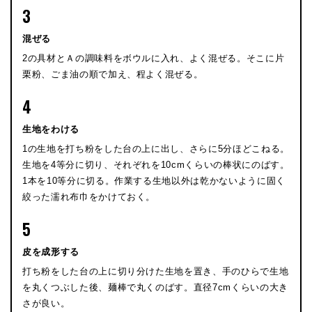
3
混ぜる
2の具材とＡの調味料をボウルに入れ、よく混ぜる。そこに片
栗粉、ごま油の順で加え、程よく混ぜる。
4
生地をわける
1の生地を打ち粉をした台の上に出し、さらに5分ほどこねる。
生地を4等分に切り、それぞれを10cmくらいの棒状にのばす。
1本を10等分に切る。作業する生地以外は乾かないように固く
絞った濡れ布巾をかけておく。
5
皮を成形する
打ち粉をした台の上に切り分けた生地を置き、手のひらで生地
を丸くつぶした後、麺棒で丸くのばす。直径7cmくらいの大き
さが良い。