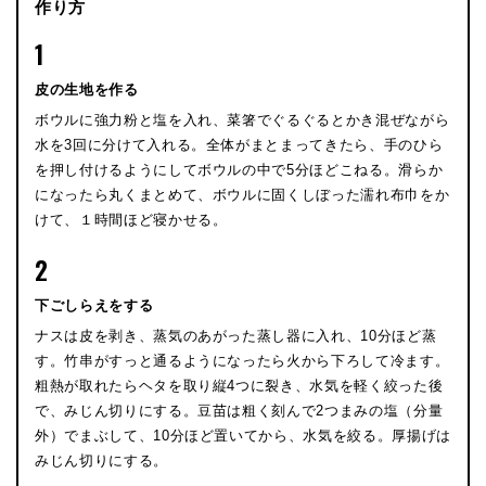
作り方
1
皮の生地を作る
ボウルに強力粉と塩を入れ、菜箸でぐるぐるとかき混ぜながら
水を3回に分けて入れる。全体がまとまってきたら、手のひら
を押し付けるようにしてボウルの中で5分ほどこねる。滑らか
になったら丸くまとめて、ボウルに固くしぼった濡れ布巾をか
けて、１時間ほど寝かせる。
2
下ごしらえをする
ナスは皮を剥き、蒸気のあがった蒸し器に入れ、10分ほど蒸
す。竹串がすっと通るようになったら火から下ろして冷ます。
粗熱が取れたらヘタを取り縦4つに裂き、水気を軽く絞った後
で、みじん切りにする。豆苗は粗く刻んで2つまみの塩（分量
外）でまぶして、10分ほど置いてから、水気を絞る。厚揚げは
みじん切りにする。