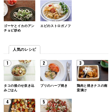
ゴーヤとイカのアン
エビのストロガノフ
チョビ炒め
人気のレシピ
1
2
3
タコの後のせ炊き込
ブリのハーブ焼き
鶏肉と焼きナスの南
みごはん
蛮漬け
4
5