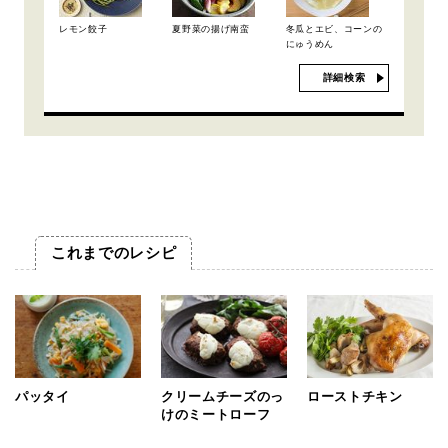
レモン餃子
夏野菜の揚げ南蛮
冬瓜とエビ、コーンの
にゅうめん
詳細検索
これまでのレシピ
パッタイ
クリームチーズのっ
ローストチキン
けのミートローフ