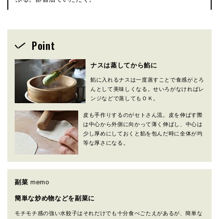
Point
ナスは蒸してから餡に
餡に入れるナスは一度蒸すことで食感がとろ
んとして美味しくなる。せいろがなければレ
ンジなどで蒸してもＯＫ。
皮も手作りするのがセトさん流。皮を伸ばす際
は中心から外側に向かって薄く伸ばし、中心は
少し厚めにしておくと餡を包んだ時に全体が均
等な厚さになる。
副菜
memo
簡単な炒め物などを副菜に
モチモチ感の強い水餃子はそれだけでも十分食べごたえがあるが、簡単な