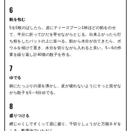
6
餡を包む
5を5枚のばしたら、皮にティースプーン1杯ほどの餡をのせ
て、半分に折ってひだを寄せながらとじる。出来上がったら打
ち粉をしたバットの上に並べる。餡から水分が出てきたら、ボ
ウルを傾けて置き、水分を切りながら入れると良い。5～6の作
業を繰り返し計40個の餃子を作る。
7
ゆでる
鍋にたっぷりの湯を沸かし、皮が破れないようにそっと混ぜな
がら餃子を5～6分ゆでる。
8
盛りつける
網じゃくしですくって器に盛り、千切りしょうがと万能ネギを
ふる。酢醤油でいただく。