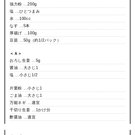
強力粉 …200g
塩 …ひとつまみ
水 …100cc
なす …5本
厚揚げ …100g
豆苗 …50g（約1/2パック）
＜Ａ＞
おろし生姜 …5g
醤油 …大さじ1
塩 …小さじ1/2
片栗粉 …小さじ1
ごま油 …大さじ1
万能ネギ …適宜
千切り生姜 …1かけ分
酢醤油 …適宜