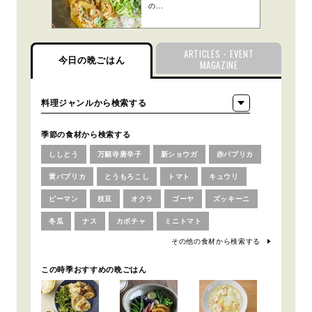
の...
ARTICLES・EVENT
今日の晩ごはん
MAGAZINE
季節の食材から検索する
ししとう
万願寺唐辛子
新ショウガ
赤パプリカ
黄パプリカ
とうもろこし
トマト
キュウリ
ピーマン
枝豆
オクラ
ゴーヤ
ズッキーニ
冬瓜
ナス
カボチャ
ミニトマト
その他の食材から検索する
この時季おすすめの晩ごはん