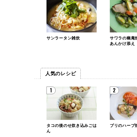
サンラータン雑炊
サワラの幽庵
あんかけ添え
人気のレシピ
1
2
タコの後のせ炊き込みごは
ブリのハーブ
ん