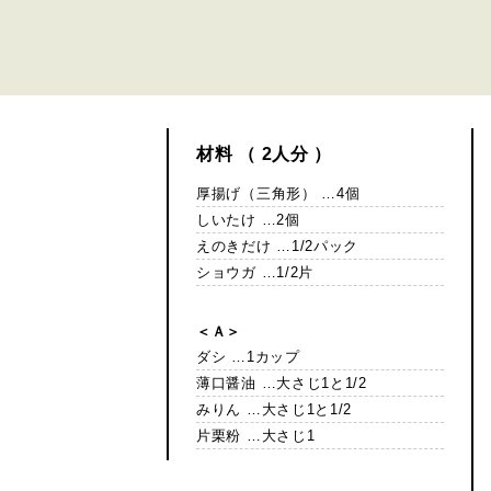
材料 （ 2人分 ）
厚揚げ（三角形） …4個
しいたけ …2個
えのきだけ …1/2パック
ショウガ …1/2片
＜Ａ＞
ダシ …1カップ
薄口醤油 …大さじ1と1/2
みりん …大さじ1と1/2
片栗粉 …大さじ1