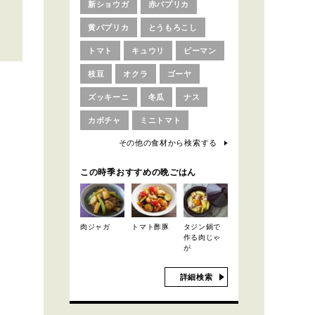
新ショウガ
赤パプリカ
黄パプリカ
とうもろこし
トマト
キュウリ
ピーマン
枝豆
オクラ
ゴーヤ
ズッキーニ
冬瓜
ナス
カボチャ
ミニトマト
その他の食材から検索する
この時季おすすめの晩ごはん
肉ジャガ
トマト酢豚
タジン鍋で
作る肉じゃ
が
詳細検索