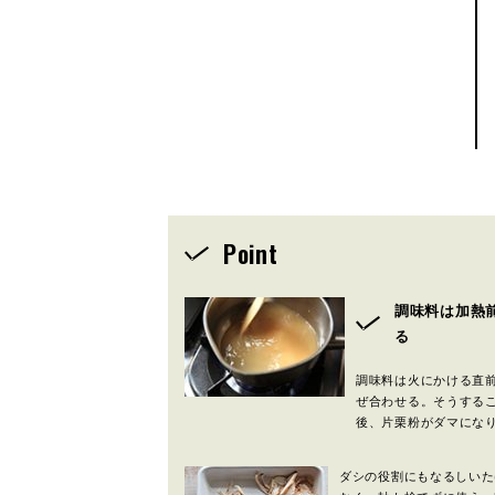
Point
調味料は加熱
る
調味料は火にかける直
ぜ合わせる。そうする
後、片栗粉がダマにな
ダシの役割にもなるしいた