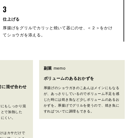
3
仕上げる
厚揚げをグリルでカリッと焼いて器にのせ、＜２＞をかけ
てショウガを添える。
副菜
memo
ボリュームのあるおかずを
前に混ぜ合わせ
厚揚げのショウガきのこあんはメインにもなる
が、あっさりしているのでボリューム不足を感
じた時には焼き魚など少しボリュームのあるお
かずを。厚揚げでグリルを使うので、焼き魚に
前にもしっかり混
すればついでに調理もできる。
ことで加熱した
りにくい。
けはカサだけで