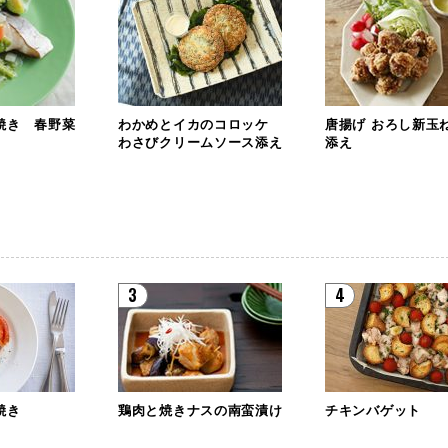
焼き 春野菜
わかめとイカのコロッケ
唐揚げ おろし新玉
わさびクリームソース添え
添え
3
4
焼き
鶏肉と焼きナスの南蛮漬け
チキンバゲット