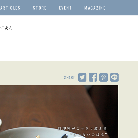
ARTICLES
STORE
EVENT
MAGAZINE
のこあん
SHARE