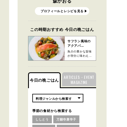
森かおる
プロフィールとレシピを見る
この時期おすすめ 今日の晩ごはん
サフラン風味の
アクアパ...
魚介の豊かな旨味
が存分に味わえ...
ARTICLES・EVENT
今日の晩ごはん
MAGAZINE
季節の食材から検索する
ししとう
万願寺唐辛子