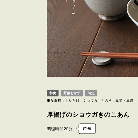
和食
野菜おかず
時短
主な食材 :
しいたけ
ショウガ
えのき
豆類・豆腐
厚揚げのショウガきのこあん
調理時間
20分