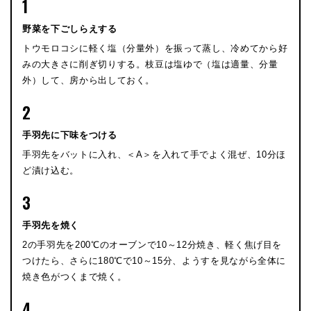
1
野菜を下ごしらえする
トウモロコシに軽く塩（分量外）を振って蒸し、冷めてから好
みの大きさに削ぎ切りする。枝豆は塩ゆで（塩は適量、分量
外）して、房から出しておく。
2
手羽先に下味をつける
手羽先をバットに入れ、＜A＞を入れて手でよく混ぜ、10分ほ
ど漬け込む。
3
手羽先を焼く
2の手羽先を200℃のオーブンで10～12分焼き、軽く焦げ目を
つけたら、さらに180℃で10～15分、ようすを見ながら全体に
焼き色がつくまで焼く。
4