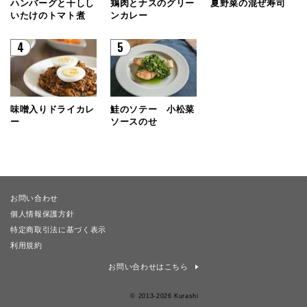
ハンバーグと干しし
鶏肉とナスのグリー
夏野菜の混ぜ寿司
いたけのトマト煮
ンカレー
4
5
味噌入りドライカレ
鮭のソテー 小松菜
ー
ソースのせ
お問い合わせ
個人情報保護方針
特定商取引法に基づく表示
利用規約
お問い合わせはこちら
© 2013-2026 Kurashi