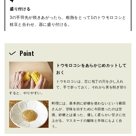
盛り付ける
3の手羽先が焼きあがったら、粗熱をとって1のトウモロコシと
枝豆と合わせ、器に盛り付ける。
Point
トウモロコシをあらかじめカットして
おく
トウモロコシは、芯に包丁の刃を少し入れ
て、手で折っておく。それから実を削ぎ切り
すると、やりやすい。
料理には、基本的に砂糖を使わないという横田
さんが、甘味を出すために今回使ったのは甘
酒。砂糖とは違った、優しく柔らかい甘さに仕
上がる。マスタードの酸味と辛味にもよく合
う。