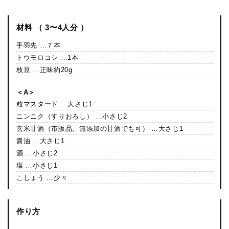
材料 （ 3〜4人分 ）
手羽先 …７本
トウモロコシ …1本
枝豆 …正味約20g
＜A＞
粒マスタード …大さじ1
ニンニク（すりおろし） …小さじ2
玄米甘酒（市販品。無添加の甘酒でも可） …大さじ1
醤油 …大さじ1
酒 …小さじ2
塩 …小さじ1
こしょう …少々
作り方