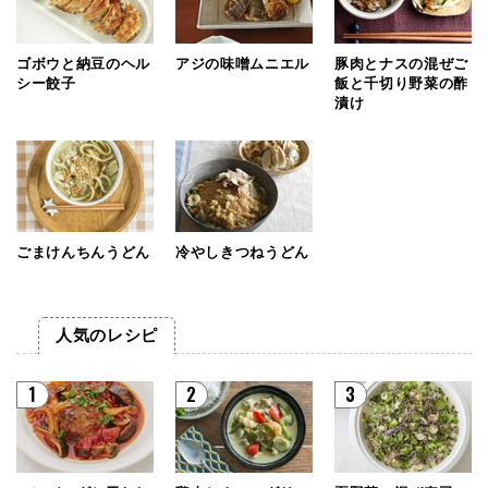
ゴボウと納豆のヘル
アジの味噌ムニエル
豚肉とナスの混ぜご
シー餃子
飯と千切り野菜の酢
漬け
ごまけんちんうどん
冷やしきつねうどん
人気のレシピ
1
2
3