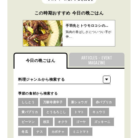
この時期おすすめ 今日の晩ごはん
手羽先とトウモロコシの...
鶏肉の香ばしさについつい手が
伸...
ARTICLES・EVENT
今日の晩ごはん
MAGAZINE
季節の食材から検索する
ししとう
万願寺唐辛子
新ショウガ
赤パプリカ
黄パプリカ
とうもろこし
トマト
キュウリ
ピーマン
枝豆
オクラ
ゴーヤ
ズッキーニ
冬瓜
ナス
カボチャ
ミニトマト