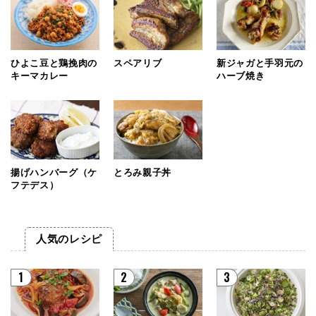
ひよこ豆と鶏挽肉の
スペアリブ
新ジャガと手羽元の
キーマカレー
ハーブ焼き
揚げハンバーグ（ケ
とろみ親子丼
フテデス）
人気のレシピ
1
2
3