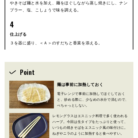
やきそば麺と水を加え、麺をほぐしながら蒸し焼きにし、ナン
プラー、塩、こしょうで味を調える。
4
仕上げる
３を器に盛り、＜Ａ＞のすだちと香菜を添える。
Point
麺は事前に加熱しておく
電子レンジで事前に加熱してほぐしておく
と、炒める際に、少なめの水分で済むので、
べちゃっとしない。
レモングラスはエスニック料理で多く使われる
ハーブ。今回は生タイプをたっぷりと使って、
いつもの焼きそばをエスニック風の味付けに。
ねぎやニラのように加熱すると食べやすい。