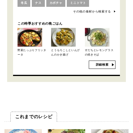
冬瓜
ナス
カボチャ
ミニトマト
その他の食材から検索する
この時季おすすめの晩ごはん
野菜たっぷりフリッタ
とうもろこしといんげ
すだちとレモングラス
ータ
んのかき揚げ
の焼きそば
詳細検索
これまでのレシピ