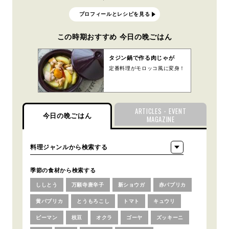
プロフィールとレシピを見る
この時期おすすめ 今日の晩ごはん
タジン鍋で作る肉じゃが
定番料理がモロッコ風に変身！
ARTICLES・EVENT
今日の晩ごはん
MAGAZINE
季節の食材から検索する
ししとう
万願寺唐辛子
新ショウガ
赤パプリカ
黄パプリカ
とうもろこし
トマト
キュウリ
ピーマン
枝豆
オクラ
ゴーヤ
ズッキーニ