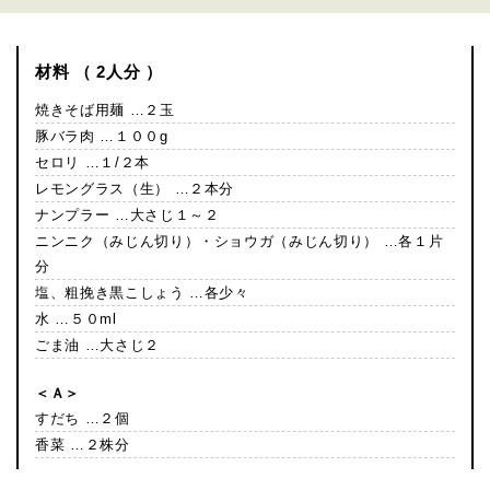
材料 （ 2人分 ）
焼きそば用麺 …２玉
豚バラ肉 …１００g
セロリ …１/２本
レモングラス（生） …２本分
ナンプラー …大さじ１～２
ニンニク（みじん切り）・ショウガ（みじん切り） …各１片
分
塩、粗挽き黒こしょう …各少々
水 …５０ml
ごま油 …大さじ２
＜Ａ＞
すだち …２個
香菜 …２株分