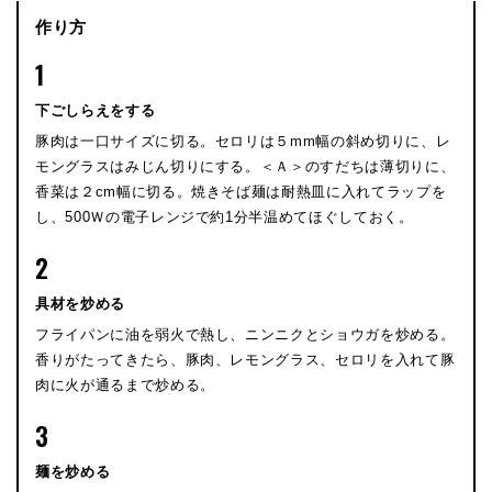
作り方
1
下ごしらえをする
豚肉は一口サイズに切る。セロリは５mm幅の斜め切りに、レ
モングラスはみじん切りにする。＜Ａ＞のすだちは薄切りに、
香菜は２cm幅に切る。焼きそば麺は耐熱皿に入れてラップを
し、500Ｗの電子レンジで約1分半温めてほぐしておく。
2
具材を炒める
フライパンに油を弱火で熱し、ニンニクとショウガを炒める。
香りがたってきたら、豚肉、レモングラス、セロリを入れて豚
肉に火が通るまで炒める。
3
麺を炒める