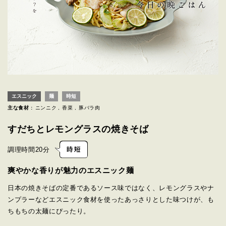
エスニック
麺
時短
主な食材 :
ニンニク
香菜
豚バラ肉
すだちとレモングラスの焼きそば
調理時間
20分
爽やかな香りが魅力のエスニック麺
日本の焼きそばの定番であるソース味ではなく、レモングラスやナ
ンプラーなどエスニック食材を使ったあっさりとした味つけが、も
ちもちの太麺にぴったり。