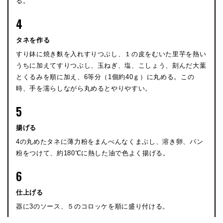
る。
4
タネを作る
すり鉢に焼き麩を入れすりつぶし、１の皮をむいた里芋を熱い
うちに加えてすりつぶし、玉ねぎ、塩、こしょう、刻んだ大葉
とくるみを順に加え、6等分（1個約40ｇ）に丸める。この
時、手を濡らしながら丸めるとやりやすい。
5
揚げる
4の丸めたタネに薄力粉をまんべんなくまぶし、溶き卵、パン
粉をつけて、約180℃に熱した油で色よく揚げる。
6
仕上げる
器に3のソース、５のコロッケを順に盛り付ける。