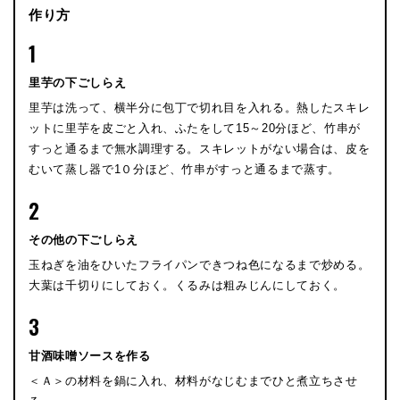
作り方
1
里芋の下ごしらえ
里芋は洗って、横半分に包丁で切れ目を入れる。熱したスキレ
ットに里芋を皮ごと入れ、ふたをして15～20分ほど、竹串が
すっと通るまで無水調理する。スキレットがない場合は、皮を
むいて蒸し器で1０分ほど、竹串がすっと通るまで蒸す。
2
その他の下ごしらえ
玉ねぎを油をひいたフライパンできつね色になるまで炒める。
大葉は千切りにしておく。くるみは粗みじんにしておく。
3
甘酒味噌ソースを作る
＜Ａ＞の材料を鍋に入れ、材料がなじむまでひと煮立ちさせ