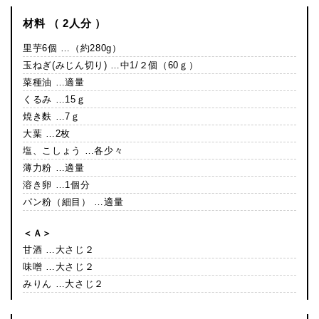
材料 （ 2人分 ）
里芋6個 …（約280g）
玉ねぎ(みじん切り) …中1/２個（60ｇ）
菜種油 …適量
くるみ …15ｇ
焼き麩 …7ｇ
大葉 …2枚
塩、こしょう …各少々
薄力粉 …適量
溶き卵 …1個分
パン粉（細目） …適量
＜Ａ＞
甘酒 …大さじ２
味噌 …大さじ２
みりん …大さじ２