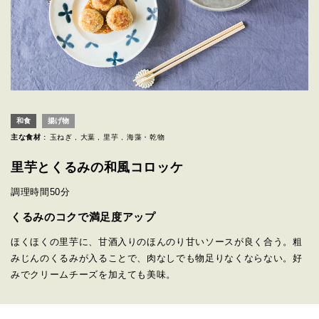
和食
揚げ物
主な食材 :
玉ねぎ
大葉
里芋
海藻・乾物
里芋とくるみの和風コロッケ
調理時間
50分
くるみのコクで満足度アップ
ほくほくの里芋に、甘酒入りのほんのり甘いソースが良く合う。粗
みじんのくるみが入ることで、肉なしでも物足りなくならない。好
みでクリームチーズを加えても美味。