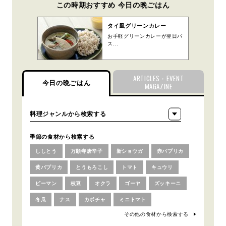
この時期おすすめ 今日の晩ごはん
タイ風グリーンカレー
お手軽グリーンカレーが翌日パ
ス...
ARTICLES・EVENT
今日の晩ごはん
MAGAZINE
季節の食材から検索する
ししとう
万願寺唐辛子
新ショウガ
赤パプリカ
黄パプリカ
とうもろこし
トマト
キュウリ
ピーマン
枝豆
オクラ
ゴーヤ
ズッキーニ
冬瓜
ナス
カボチャ
ミニトマト
その他の食材から検索する