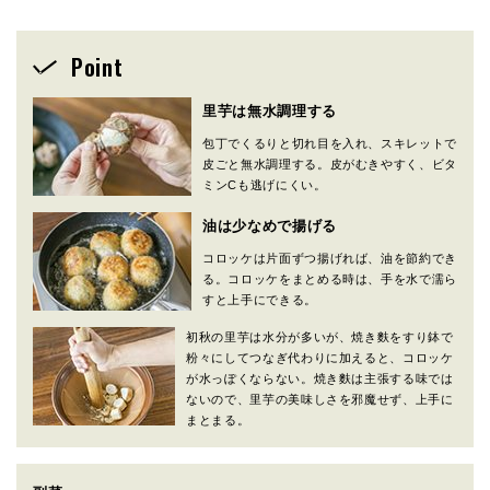
Point
里芋は無水調理する
包丁でくるりと切れ目を入れ、スキレットで
皮ごと無水調理する。皮がむきやすく、ビタ
ミンCも逃げにくい。
油は少なめで揚げる
コロッケは片面ずつ揚げれば、油を節約でき
る。コロッケをまとめる時は、手を水で濡ら
すと上手にできる。
初秋の里芋は水分が多いが、焼き麩をすり鉢で
粉々にしてつなぎ代わりに加えると、コロッケ
が水っぽくならない。焼き麩は主張する味では
ないので、里芋の美味しさを邪魔せず、上手に
まとまる。