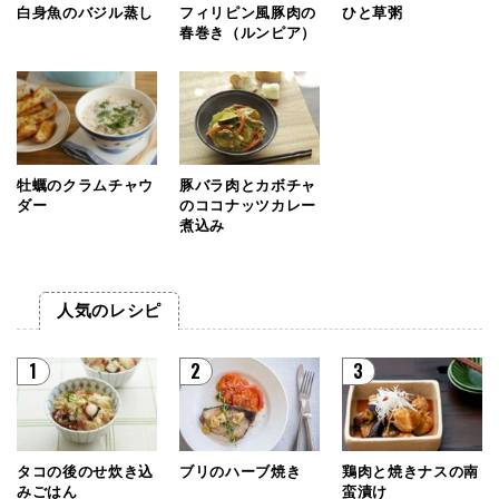
白身魚のバジル蒸し
フィリピン風豚肉の
ひと草粥
春巻き（ルンピア）
牡蠣のクラムチャウ
豚バラ肉とカボチャ
ダー
のココナッツカレー
煮込み
人気のレシピ
1
2
3
タコの後のせ炊き込
ブリのハーブ焼き
鶏肉と焼きナスの南
みごはん
蛮漬け