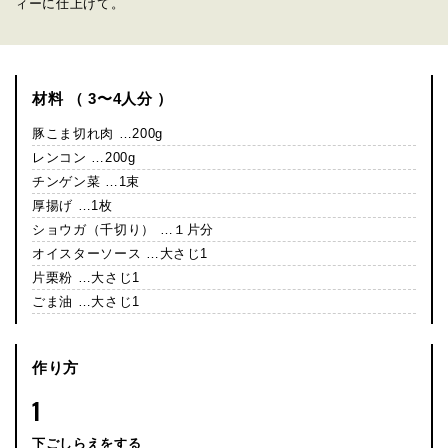
ィーに仕上げて。
材料 （ 3〜4人分 ）
豚こま切れ肉 …200g
レンコン …200g
チンゲン菜 …1束
厚揚げ …1枚
ショウガ（千切り） …１片分
オイスターソース …大さじ1
片栗粉 …大さじ1
ごま油 …大さじ1
作り方
1
下ごしらえをする