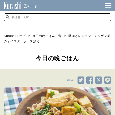
Kurashiトップ
今日の晩ごはん一覧
豚肉とレンコン、チンゲン菜
のオイスターソース炒め
今日の晩ごはん
SHARE