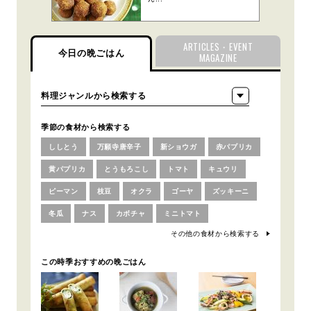
ARTICLES・EVENT
今日の晩ごはん
MAGAZINE
季節の食材から検索する
ししとう
万願寺唐辛子
新ショウガ
赤パプリカ
黄パプリカ
とうもろこし
トマト
キュウリ
ピーマン
枝豆
オクラ
ゴーヤ
ズッキーニ
冬瓜
ナス
カボチャ
ミニトマト
その他の食材から検索する
この時季おすすめの晩ごはん