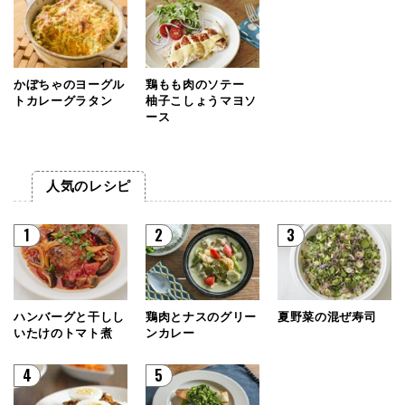
かぼちゃのヨーグル
鶏もも肉のソテー
トカレーグラタン
柚子こしょうマヨソ
ース
人気のレシピ
1
2
3
ハンバーグと干しし
鶏肉とナスのグリー
夏野菜の混ぜ寿司
いたけのトマト煮
ンカレー
4
5