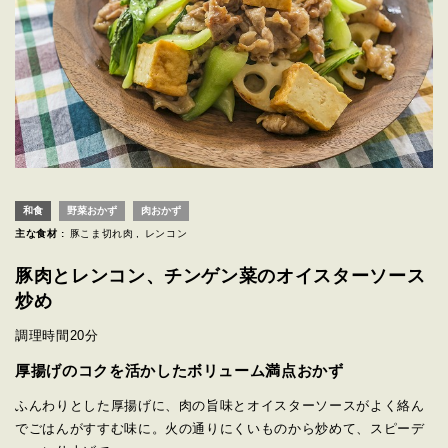
和食
野菜おかず
肉おかず
主な食材 :
豚こま切れ肉
レンコン
豚肉とレンコン、チンゲン菜のオイスターソース
炒め
調理時間
20分
厚揚げのコクを活かしたボリューム満点おかず
ふんわりとした厚揚げに、肉の旨味とオイスターソースがよく絡ん
でごはんがすすむ味に。火の通りにくいものから炒めて、スピーデ