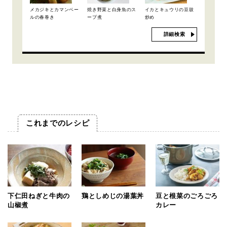
メカジキとカマンベー
焼き野菜と白身魚のス
イカとキュウリの豆豉
ルの春巻き
ープ煮
炒め
詳細検索
これまでのレシピ
下仁田ねぎと牛肉の
鶏としめじの湯葉丼
豆と根菜のごろごろ
山椒煮
カレー