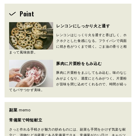
Point
レンコンにしっかり火と通す
レンコンはじっくり火を通すと香ばしく、ホ
クホクとした食感になる。フライパンで両面
に焼き色がつくまで焼く。ごま油の香りと相
まって風味抜群。
豚肉に片栗粉をもみ込む
豚肉に片栗粉をまぶしてもみ込む。味のなじ
みがよくなり、適度にとろみがつく。片栗粉
が旨味を閉じ込めてくれるので、時間が経っ
てもパサつかず美味。
副菜
memo
常備菜で時短献立
さっと作れる手軽さが魅力の炒めものには、副菜も手間をかけず気楽な献
立に。漬物など冷蔵庫にある常備菜でＯＫ。常備菜がない日は、キャベツ