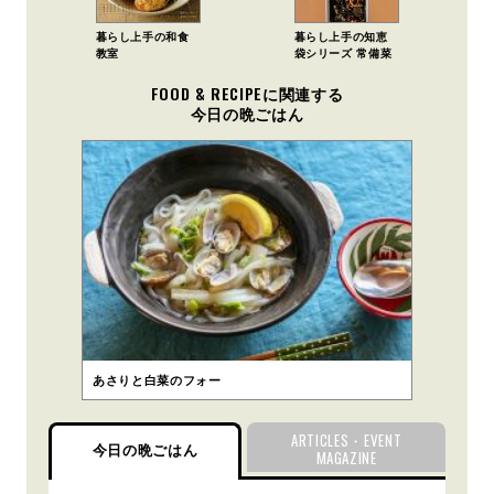
暮らし上手の和食
暮らし上手の知恵
教室
袋シリーズ 常備菜
FOOD & RECIPEに関連する
今日の晩ごはん
あさりと白菜のフォー
ARTICLES・EVENT
今日の晩ごはん
MAGAZINE