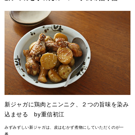
新ジャガに鶏肉とニンニク、２つの旨味を染み
込ませる by重信初江
みずみずしい新ジャガは、皮はむかず煮物にしていただくのが一
番。