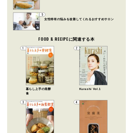
5
女性特有の悩みを改善してくれるおすすめサロン
FOOD & RECIPEに関連する本
1
2
暮らし上手の発酵
Kurashi Vol.1
食
3
4