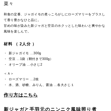
菜々
和食の定番、ジャガイモの煮っころがしにローズマリーをプラスし
て香り豊かなひと品に。
甘めの味が染みた新ジャガと空豆のホクッとした味わいと爽やかな
風味を楽しんで。
材料 （ 2人分 ）
新ジャガイモ …300g
空豆 …1袋（鞘付きで300g）
オリーブ油 …小さじ2
＜Ａ＞
ローズマリー …2枝
水、酒、砂糖、みりん、醤油 …各大さじ１
作り方はこちら
新ジャガと手羽元のニンニク風味照り煮