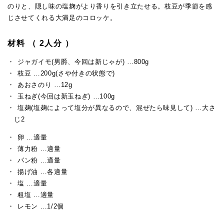
のりと、隠し味の塩麹がより香りを引き立たせる。枝豆が季節を感
じさせてくれる大満足のコロッケ。
材料 （ 2人分 ）
ジャガイモ(男爵、今回は新じゃが) …800g
枝豆 …200g(さや付きの状態で)
あおさのり …12g
玉ねぎ(今回は新玉ねぎ) …100g
塩麹(塩麹によって塩分が異なるので、混ぜたら味見して) …大さ
じ2
卵 …適量
薄力粉 …適量
パン粉 …適量
揚げ油 …各適量
塩 …適量
粗塩 …適量
レモン …1/2個