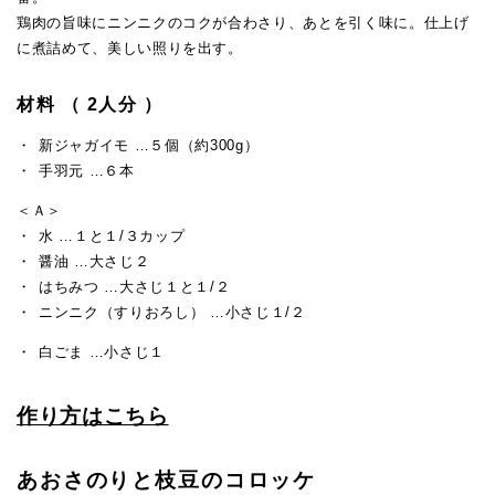
鶏肉の旨味にニンニクのコクが合わさり、あとを引く味に。仕上げ
に煮詰めて、美しい照りを出す。
材料 （ 2人分 ）
新ジャガイモ …５個（約300g）
手羽元 …６本
＜Ａ＞
水 …１と１/３カップ
醤油 …大さじ２
はちみつ …大さじ１と１/２
ニンニク（すりおろし） …小さじ１/２
白ごま …小さじ１
作り方はこちら
あおさのりと枝豆のコロッケ