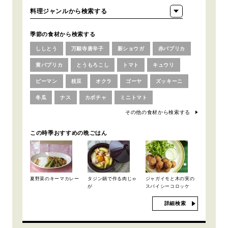
季節の食材から検索する
ししとう
万願寺唐辛子
新ショウガ
赤パプリカ
黄パプリカ
とうもろこし
トマト
キュウリ
ピーマン
枝豆
オクラ
ゴーヤ
ズッキーニ
冬瓜
ナス
カボチャ
ミニトマト
その他の食材から検索する
この時季おすすめの晩ごはん
夏野菜のキーマカレー
タジン鍋で作る肉じゃ
ジャガイモと木の実の
が
スパイシーコロッケ
詳細検索