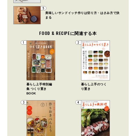
5
美味しいサンドイッチ作りは切り方・はさみ方で決
まる
FOOD & RECIPEに関連する本
1
2
暮らし上手特別編
暮らし上手のつく
集 つくり置き
り置き
BOOK
3
4