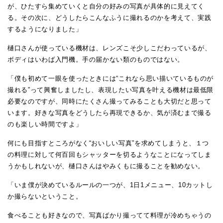
が、ひたすら集めていくと自分の好みの写真が具体的に見えてく
る。その次に、どうしたらこんなふうに撮れるのかを考えて、実践
するようになりました」
樋口さんが使っている機材は、レンズこそ少しこだわっているが、
ボディはいわば入門機。手の届かない類のものではない。
「僕も初めて一眼を使ったときには“これなら思い描いているものが
撮れる”って興奮しましたし、表現したい写真を叶える機材は最低限
必要なのですが、同時にたくさん撮ってみることも大切だと思って
います。好きな写真をどうしたら再現できるか、気が済むまで撮る
のも楽しい時間ですよ」
何にも目指すところがなく“おいしい写真”を求めてしまうと、１つ
の料理に対して何百回もシャッターを切るようなことになってしま
うかもしれないが、樋口さんはやみくもに撮ることを勧めない。
「いま僕が決めているルールの一つが、1日1メニュー、10カットし
か撮らないということ。
食べることも好きなので、写真ばかり撮ってて料理が冷めちゃうの