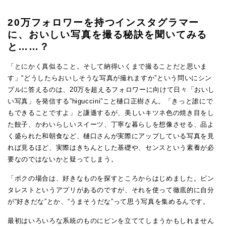
20万フォロワーを持つインスタグラマー
に、おいしい写真を撮る秘訣を聞いてみる
と……？
「とにかく真似ること。そして納得いくまで撮ることだと思いま
す」“どうしたらおいしそうな写真が撮れますか”という問いにシン
プルに答えるのは、20万を超えるフォロワーに向けて日々「おいし
い写真」を発信する”higuccini”こと樋口正樹さん。「きっと誰にで
もできることですよ」と謙遜するが、美しいキツネ色の焼き目をし
た餃子、かわいらしいスイーツ、丁寧な暮らしを想像させる、品よ
く盛られた和朝食など、樋口さんが実際にアップしている写真を見
れば見るほど、実際はきちんとした基礎や、センスという素養が必
要なのではないかと疑ってしまう。
「ボクの場合は、好きなものを探すところからはじめました。ピン
タレストというアプリがあるのですが、それを使って徹底的に自分
が“好きだな”とか、“うまそうだな”って思う写真を集めるんです。
最初はいろいろな系統のものにピンを立ててしまうかもしれません