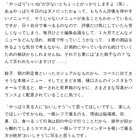
「やっぱり“いいね”が少ないとちょっとがっかりしますよ（笑）。
あぁやっぱり今日のはダメだったかぁって。もちろん評価を得やす
いメニューと、そうじゃないメニューがあることもわかっているん
ですが、日々自分で食べるものなので、評価だけ気にしていたら苦
しくなってしまう。毎月ひとり編集会議をして、１カ月でどんなメ
ニューをどんな流れ、頻度で作っていこうかなって、１冊の雑誌を
作るような気分で考えながら、計画的にやっているのも続けていく
ための秘訣かもしれませんね。それでも妻には“また餃子なの？”な
んて言われちゃいますけど……」
餃子、朝の和定食といったカジュアルなものから、コースに出てき
そうな本格メニュー、そしてときどき猫。樋口さんのインスタをウ
オールで見ると、統一された世界観のなかに、さまざまな写真がバ
ランスよく配置されていることに気づく。
「やっぱり見る人に“おいしそう”って思ってほしいですし、楽しん
でほしいですからね。一眼レフで撮るのも、理由は臨場感。目、
鼻、口。食べるって行為は顔の中心で行うことだから、操作が顔か
ら離れてしまうスマホより、一眼レフでファインダーを覗いて撮る
方が絶対“おいしそう”に写ると思うんです」