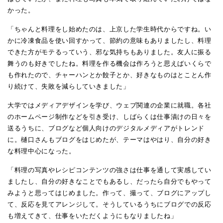
かった。
「ちゃんと料理をし始めたのは、上京した学生時代からですね。い
かに冷凍食品を使い回すかって、節約の意味もありましたし、料理
できた方がモテるっていう、邪な気持ちもありました。友人に振る
舞うのも好きでしたね。料理を作る機会は作ろうと思えばいくらで
も作れたので、チャーハンとか餃子とか、好きなものはとことん作
り続けて、失敗を減らしていきました」
大学ではメディアデザインを学び、ウェブ関連の企業に就職。各社
のホームページ制作などを引き受け、しばらくは仕事漬けの日々を
送るうちに、ブログなど個人向けのデジタルメディアがトレンド
に。樋口さんもブログをはじめたが、テーマはやはり、自分の好き
な料理中心になった。
「料理の写真やレシピコンテンツの強さは仕事を通して実感してい
ましたし、自分の好きなことでもあるし、だったら自分でもやって
みようと思ってはじめました。作って、撮って、ブログにアップし
て、反応を見てアレンジして。そうしているうちにブログでの反応
も増えてきて、仕事をいただくようにもなりましたね」