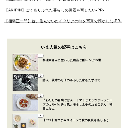
【AKIPIN】ごくありふれた暮らしの風景を写したい-PR-
【相場正一郎】昔、住んでいたイタリアの街を写真で懐かしむ-PR-
いま人気の記事はこちら
1
料理家さんに教わった絶品ご飯レシピ15選
2
詩人・茨木のり子の暮らした家をたずねて
3
「わたしの胃袋ごはん トマトとモッツァレラチー
ズのカルパッチョ風」暮らし上手のたまごさん 福
田みなみ
4
【021】おつまみスイーツで秋の夜長を楽しもう