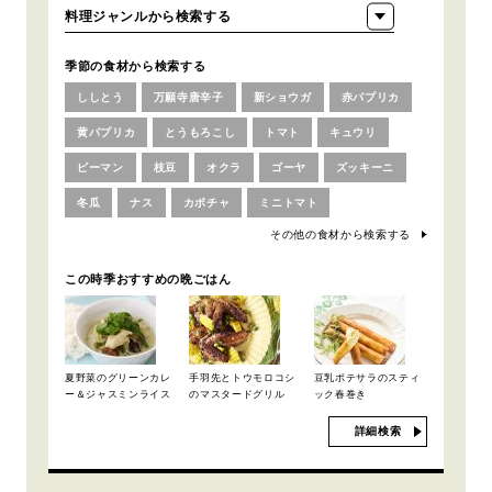
季節の食材から検索する
ししとう
万願寺唐辛子
新ショウガ
赤パプリカ
黄パプリカ
とうもろこし
トマト
キュウリ
ピーマン
枝豆
オクラ
ゴーヤ
ズッキーニ
冬瓜
ナス
カボチャ
ミニトマト
その他の食材から検索する
この時季おすすめの晩ごはん
夏野菜のグリーンカレ
手羽先とトウモロコシ
豆乳ポテサラのスティ
ー＆ジャスミンライス
のマスタードグリル
ック春巻き
詳細検索