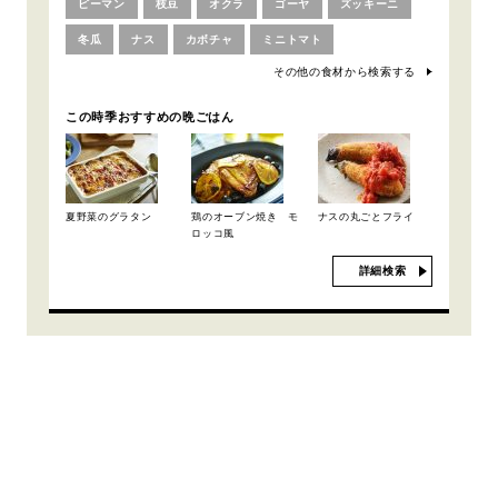
ピーマン
枝豆
オクラ
ゴーヤ
ズッキーニ
冬瓜
ナス
カボチャ
ミニトマト
その他の食材から検索する
この時季おすすめの晩ごはん
夏野菜のグラタン
鶏のオーブン焼き モ
ナスの丸ごとフライ
ロッコ風
詳細検索