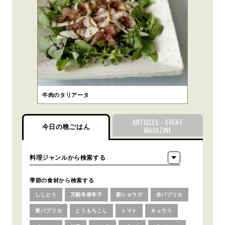
牛肉のタリアータ
ARTICLES・EVENT
今日の晩ごはん
MAGAZINE
季節の食材から検索する
ししとう
万願寺唐辛子
新ショウガ
赤パプリカ
黄パプリカ
とうもろこし
トマト
キュウリ