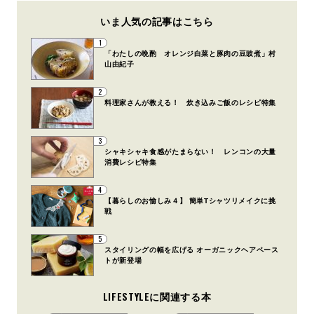
いま人気の記事はこちら
1
「わたしの晩酌 オレンジ白菜と豚肉の豆豉煮」村
山由紀子
2
料理家さんが教える！ 炊き込みご飯のレシピ特集
3
シャキシャキ食感がたまらない！ レンコンの大量
消費レシピ特集
4
【暮らしのお愉しみ４】 簡単Tシャツリメイクに挑
戦
5
スタイリングの幅を広げる オーガニックヘアペース
トが新登場
LIFESTYLEに関連する本