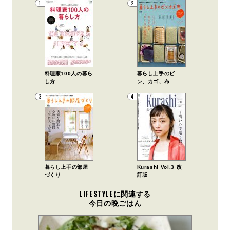
1
2
料理家100人の暮ら
暮らし上手のビ
し方
ン、カゴ、布
3
4
暮らし上手の部屋
Kurashi Vol.3 改
づくり
訂版
LIFESTYLEに関連する
今日の晩ごはん