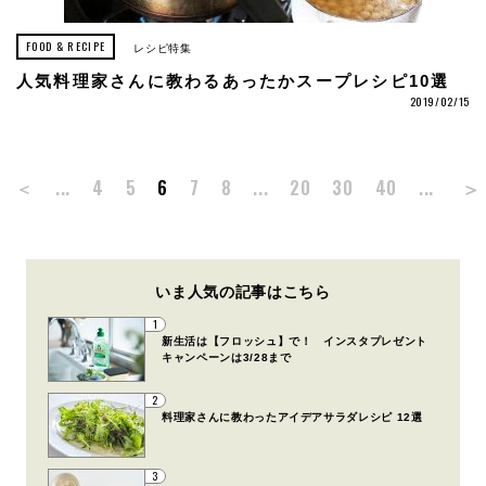
FOOD & RECIPE
レシピ特集
人気料理家さんに教わるあったかスープレシピ10選
2019/02/15
＞
＜
...
4
5
6
7
8
...
20
30
40
...
いま人気の記事はこちら
1
新生活は【フロッシュ】で！ インスタプレゼント
キャンペーンは3/28まで
2
料理家さんに教わったアイデアサラダレシピ 12選
3