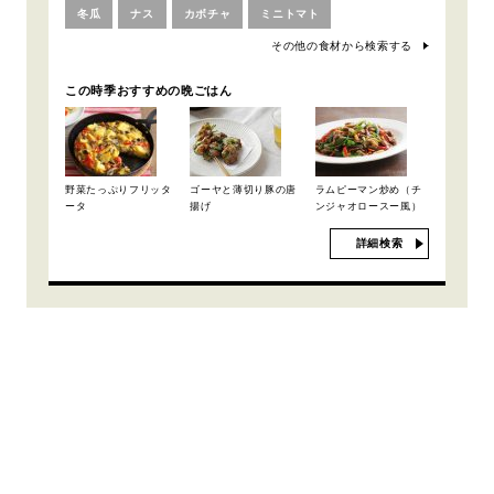
冬瓜
ナス
カボチャ
ミニトマト
その他の食材から検索する
この時季おすすめの晩ごはん
野菜たっぷりフリッタ
ゴーヤと薄切り豚の唐
ラムピーマン炒め（チ
ータ
揚げ
ンジャオロースー風）
詳細検索