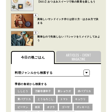
【021】おつまみスイーツで秋の夜長を楽しもう
4
美味しいサンドイッチ作りは切り方・はさみ方で決
まる
5
簡単なので失敗しない！Tシャツをリメイクしてみよ
う
ARTICLES・EVENT
今日の晩ごはん
MAGAZINE
季節の食材から検索する
ししとう
万願寺唐辛子
新ショウガ
赤パプリカ
黄パプリカ
とうもろこし
トマト
キュウリ
ピーマン
枝豆
オクラ
ゴーヤ
ズッキーニ