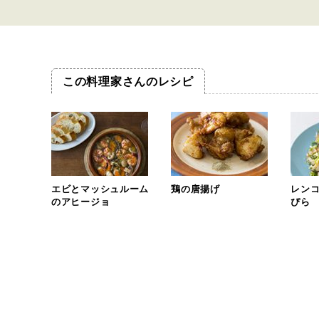
この料理家さんのレシピ
エビとマッシュルーム
鶏の唐揚げ
レン
のアヒージョ
ぴら