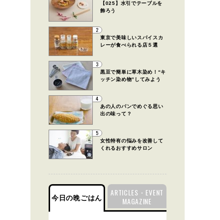
【025】水引でテーブルを
飾ろう
2
東京で美味しいスパイスカ
レーが食べられる店５選
3
黒豆で簡単に草木染め！“キ
ッチン染め物”してみよう
4
あの人のパンでめぐる思い
出の味って？
5
女性特有の悩みを改善して
くれるおすすめサロン
ARTICLES・EVENT
今日の晩ごはん
MAGAZINE