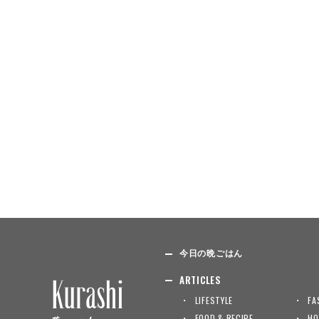
今日の晩ごはん
ARTICLES
LIFESTYLE
FA
FOOD & RECIPE
HO