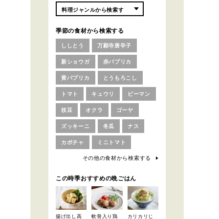
季節の食材から検索する
ししとう
万願寺唐辛子
新ショウガ
赤パプリカ
黄パプリカ
とうもろこし
トマト
キュウリ
ピーマン
枝豆
オクラ
ゴーヤ
ズッキーニ
冬瓜
ナス
カボチャ
ミニトマト
その他の食材から検索する
この時季おすすめの晩ごはん
揚げ出し高
軟骨入り鶏
カリカリじ