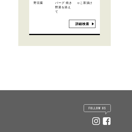
野豆腐
バーグ 焼き
ゃこ茶漬け
野菜を添え
て
詳細検索