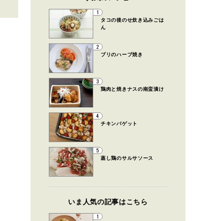
1
タコの後のせ炊き込みごは
ん
2
ブリのハーブ焼き
3
鶏肉と焼きナスの南蛮漬け
4
チキンバゲット
5
蒸し鶏のサルサソース
いま人気の記事はこちら
1