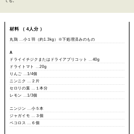
ても。
材料 （ 4人分 ）
丸鶏 …小１羽（約1.3kg）※下処理済みのもの
A
ドライイチジクまたはドライアプリコット …40g
ドライトマト …20g
りんご …1/4個
ニンニク …２片
セロリの葉 …１本分
レモン …1/3個
ニンジン …小５本
ジャガイモ …３個
ペコロス …６個