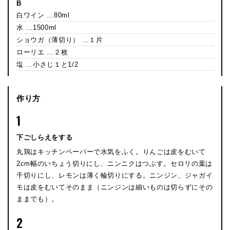
B
白ワイン …80ml
水 …1500ml
ショウガ（薄切り） …１片
ローリエ …２枚
塩 …小さじ１と1/2
作り方
1
下ごしらえをする
丸鶏はキッチンペーパーで水気をふく。りんごは皮をむいて
2cm幅のいちょう切りにし、ニンニクはつぶす。セロリの葉は
千切りにし、レモンは薄く輪切りにする。ニンジン、ジャガイ
モは皮をむいてそのまま（ニンジンは細いものは切らずにその
ままでも）。
2