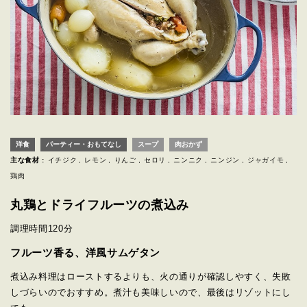
洋食
パーティー・おもてなし
スープ
肉おかず
主な食材 :
イチジク
レモン
りんご
セロリ
ニンニク
ニンジン
ジャガイモ
鶏肉
丸鶏とドライフルーツの煮込み
調理時間
120分
フルーツ香る、洋風サムゲタン
煮込み料理はローストするよりも、火の通りが確認しやすく、失敗
しづらいのでおすすめ。煮汁も美味しいので、最後はリゾットにし