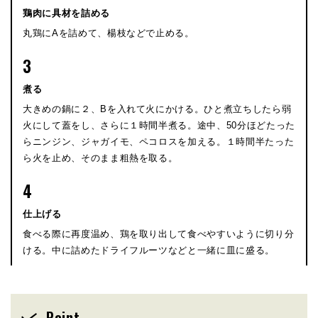
鶏肉に具材を詰める
丸鶏にAを詰めて、楊枝などで止める。
3
煮る
大きめの鍋に２、Bを入れて火にかける。ひと煮立ちしたら弱
火にして蓋をし、さらに１時間半煮る。途中、50分ほどたった
らニンジン、ジャガイモ、ペコロスを加える。１時間半たった
ら火を止め、そのまま粗熱を取る。
4
仕上げる
食べる際に再度温め、鶏を取り出して食べやすいように切り分
ける。中に詰めたドライフルーツなどと一緒に皿に盛る。
Point