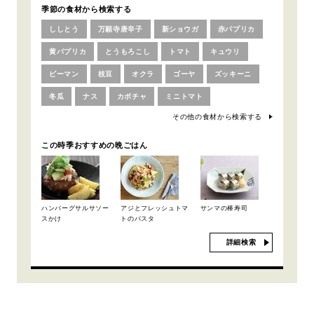
季節の食材から検索する
ししとう
万願寺唐辛子
新ショウガ
赤パプリカ
黄パプリカ
とうもろこし
トマト
キュウリ
ピーマン
枝豆
オクラ
ゴーヤ
ズッキーニ
冬瓜
ナス
カボチャ
ミニトマト
その他の食材から検索する
この時季おすすめの晩ごはん
ハンバーグサルサソー
アジとフレッシュトマ
サンマの棒寿司
スかけ
トのパスタ
詳細検索