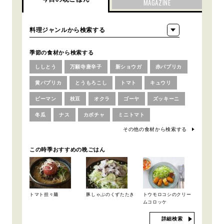
MAGAZINE
季節の食材から検索する
ししとう
万願寺唐辛子
新ショウガ
赤パプリカ
黄パプリカ
とうもろこし
トマト
キュウリ
ピーマン
枝豆
オクラ
ゴーヤ
ズッキーニ
冬瓜
ナス
カボチャ
ミニトマト
その他の食材から検索する
この時季おすすめの晩ごはん
トマト担々麺
豚しゃぶのくずたたき
トウモロコシのクリー
ムコロッケ
詳細検索