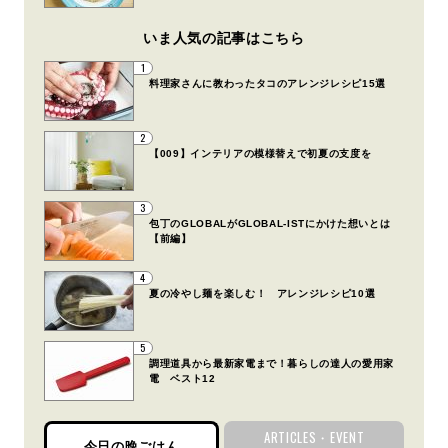
いま人気の記事はこちら
1
料理家さんに教わったタコのアレンジレシピ15選
2
【009】インテリアの模様替えで初夏の支度を
3
包丁のGLOBALがGLOBAL-ISTにかけた想いとは
【前編】
4
夏の冷やし麺を楽しむ！ アレンジレシピ10選
5
調理道具から最新家電まで！暮らしの達人の愛用家
電 ベスト12
ARTICLES・EVENT
今日の晩ごはん