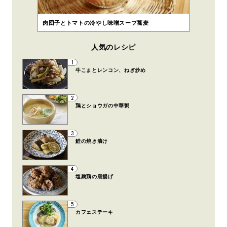
肉団子とトマトの冷やし味噌スープ蕎麦
人気のレシピ
1
牛こまとレンコン、ねぎ炒め
2
鶏とショウガの中華粥
3
鮭の焼き漬け
4
塩麹鶏の唐揚げ
5
カフェステーキ