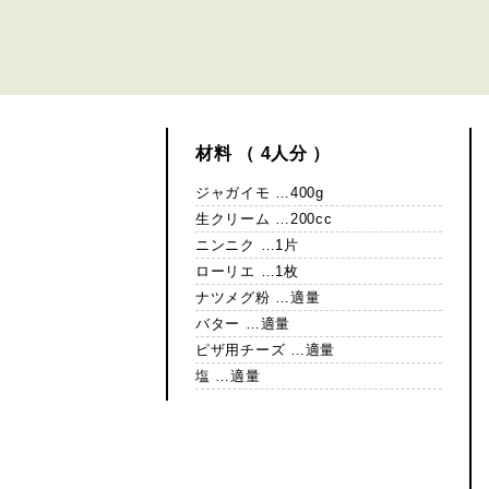
材料 （ 4人分 ）
ジャガイモ …400g
生クリーム …200cc
ニンニク …1片
ローリエ …1枚
ナツメグ粉 …適量
バター …適量
ピザ用チーズ …適量
塩 …適量