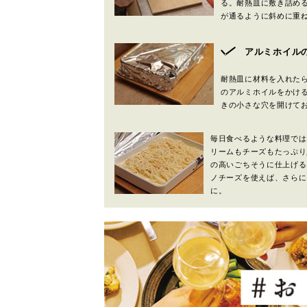
る。耐熱皿に敷き詰め
が通るように斜めに重
アルミホイル
耐熱皿に材料を入れた
のアルミホイルをかける
きの小さな穴を開けて
毎日食べるような料理では
リームもチーズもたっぷり
の高いごちそうに仕上げる
ノチーズを使えば、さらに
に。