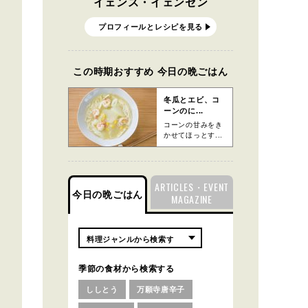
イェンス・イェンセン
プロフィールとレシピを見る
この時期おすすめ 今日の晩ごはん
冬瓜とエビ、コ
ーンのに...
コーンの甘みをき
かせてほっとす...
ARTICLES・EVENT
今日の晩ごはん
MAGAZINE
季節の食材から検索する
ししとう
万願寺唐辛子