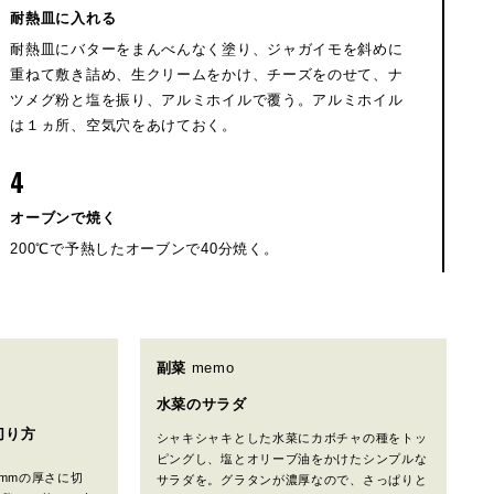
耐熱皿に入れる
耐熱皿にバターをまんべんなく塗り、ジャガイモを斜めに
重ねて敷き詰め、生クリームをかけ、チーズをのせて、ナ
ツメグ粉と塩を振り、アルミホイルで覆う。アルミホイル
は１ヵ所、空気穴をあけておく。
4
オーブンで焼く
200℃で予熱したオーブンで40分焼く。
副菜
memo
水菜のサラダ
切り方
シャキシャキとした水菜にカボチャの種をトッ
ピングし、塩とオリーブ油をかけたシンプルな
mmの厚さに切
サラダを。グラタンが濃厚なので、さっぱりと