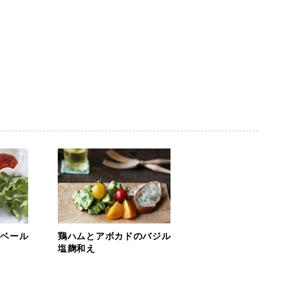
ンベール
鶏ハムとアボカドのバジル
塩麹和え