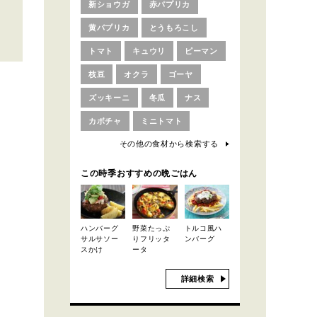
新ショウガ
赤パプリカ
黄パプリカ
とうもろこし
トマト
キュウリ
ピーマン
枝豆
オクラ
ゴーヤ
ズッキーニ
冬瓜
ナス
カボチャ
ミニトマト
その他の食材から検索する
この時季おすすめの晩ごはん
ハンバーグ
野菜たっぷ
トルコ風ハ
サルサソー
りフリッタ
ンバーグ
スかけ
ータ
詳細検索