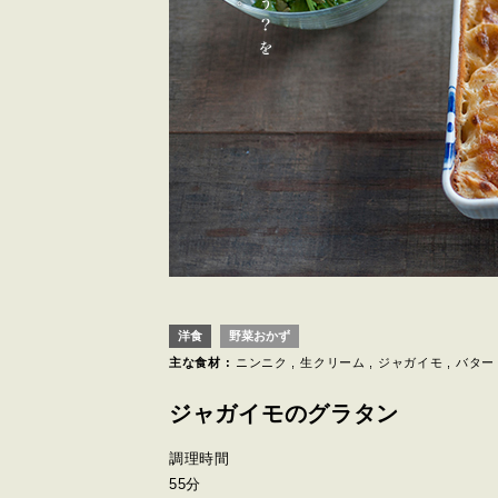
洋食
野菜おかず
主な食材 :
ニンニク
生クリーム
ジャガイモ
バター
ジャガイモのグラタン
調理時間
55分