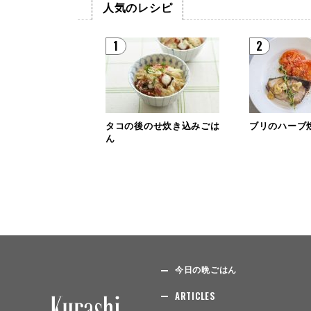
人気のレシピ
1
2
タコの後のせ炊き込みごは
ブリのハーブ
ん
今日の晩ごはん
ARTICLES