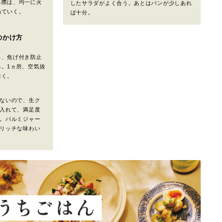
る際は、均一に火
したサラダがよく合う。あとはパンが少しあれ
ねていく。
ば十分。
のかけ方
ら、焦げ付き防止
。1ヵ所、空気抜
おく。
ないので、生ク
入れて、満足度
。パルミジャー
リッチな味わい