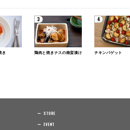
3
4
焼き
鶏肉と焼きナスの南蛮漬け
チキンバゲット
STORE
EVENT