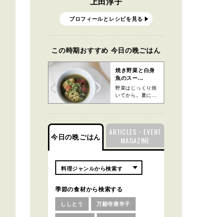
上田淳子
プロフィールとレシピを見る
この時期おすすめ 今日の晩ごはん
焼き野菜と白身
魚のスー...
野菜はじっくり焼
いてから。夏に...
ARTICLES・EVENT
今日の晩ごはん
MAGAZINE
季節の食材から検索する
ししとう
万願寺唐辛子