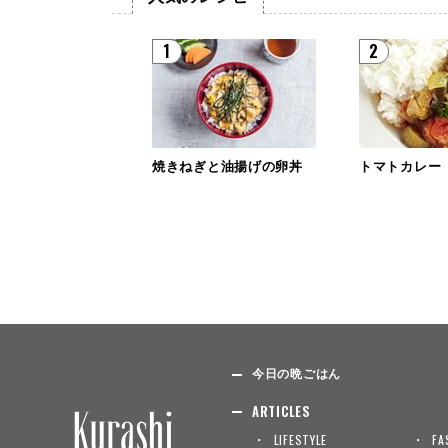
1
2
焼きねぎと油揚げの卵丼
トマトカレー
今日の晩ごはん
ARTICLES
LIFESTYLE
FA