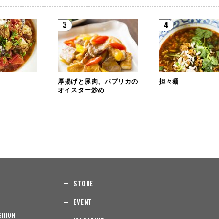
3
4
厚揚げと豚肉、パプリカの
担々麺
オイスター炒め
STORE
EVENT
SHION