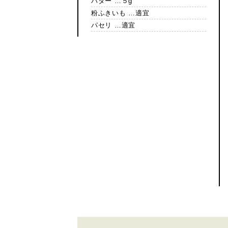
バター …５g
粉ふきいも …適宜
パセリ …適宜