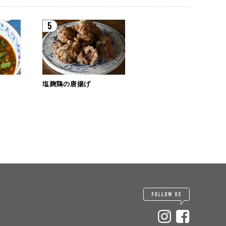
5
塩麹鶏の唐揚げ