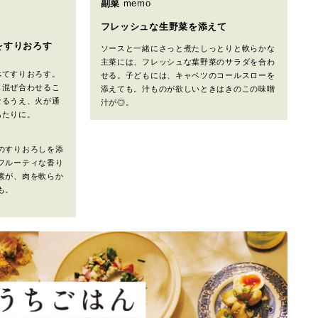
副菜
memo
フレッシュな生野菜を添えて
をすりおろす
ソースと一緒にさっと煮たしっとりと軟らかな
主菜には、フレッシュな葉野菜のサラダを合わ
べてすりおろす。
せる。子どもには、キャベツのコールスローを
ら混ぜ合わせるこ
添えても。汁ものが欲しいときはきのこの味噌
なるうえ、火が通
汁が◎。
あたりに。
のすりおろしを添
フルーティな香り
素が、肉を軟らか
も。