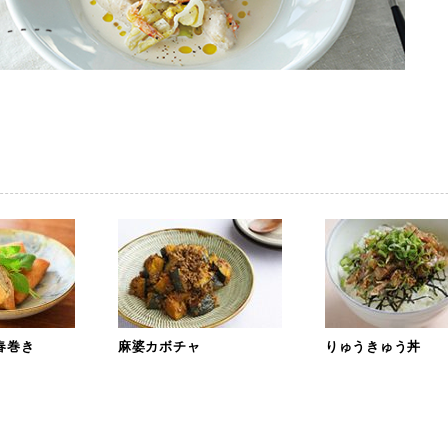
春巻き
麻婆カボチャ
りゅうきゅう丼