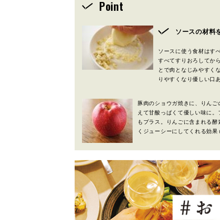
Point
ソースの材料
ソースに使う食材はす
すべてすりおろしてか
とで肉となじみやすく
りやすくなり優しい口
豚肉のショウガ焼きに、りんご
えて甘酸っぱくて優しい味に。
もプラス。りんごに含まれる酵
くジューシーにしてくれる効果