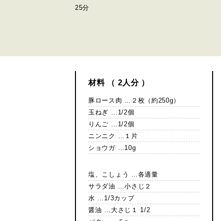
25分
材料 （ 2人分 ）
豚ロース肉 …２枚（約250g）
玉ねぎ …1/2個
りんご …1/2個
ニンニク …１片
ショウガ …10g
塩、こしょう …各適量
サラダ油 …小さじ２
水 …1/3カップ
醤油 …大さじ１ 1/2