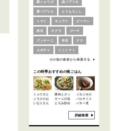
新ショウガ
赤パプリカ
黄パプリカ
とうもろこし
トマト
キュウリ
ピーマン
枝豆
オクラ
ゴーヤ
ズッキーニ
冬瓜
ナス
カボチャ
ミニトマト
その他の食材から検索する
この時季おすすめの晩ごはん
ミョウガと
豚肉とズッ
メカジキの
シラスのお
キーニの塩
バルサミコ
いなりさん
とろみ炒め
バター煮
詳細検索