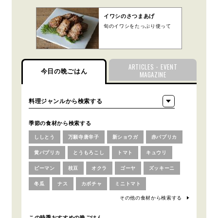
イワシのさつまあげ
旬のイワシをたっぷり使って
ARTICLES・EVENT
今日の晩ごはん
MAGAZINE
季節の食材から検索する
ししとう
万願寺唐辛子
新ショウガ
赤パプリカ
黄パプリカ
とうもろこし
トマト
キュウリ
ピーマン
枝豆
オクラ
ゴーヤ
ズッキーニ
冬瓜
ナス
カボチャ
ミニトマト
その他の食材から検索する
この時季おすすめの晩ごはん