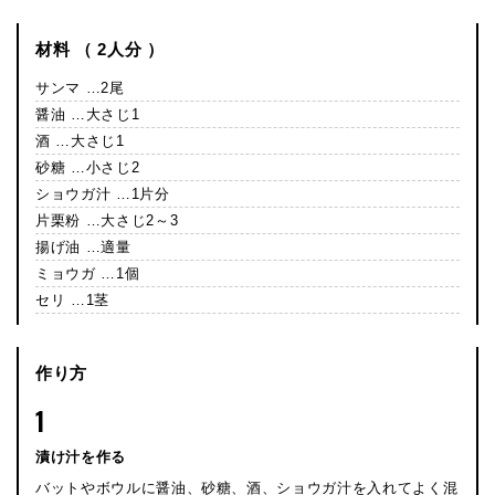
材料 （ 2人分 ）
サンマ …2尾
醤油 …大さじ1
酒 …大さじ1
砂糖 …小さじ2
ショウガ汁 …1片分
片栗粉 …大さじ2～3
揚げ油 …適量
ミョウガ …1個
セリ …1茎
作り方
1
漬け汁を作る
バットやボウルに醤油、砂糖、酒、ショウガ汁を入れてよく混