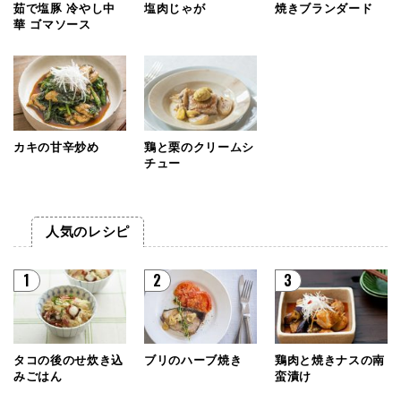
茹で塩豚 冷やし中
塩肉じゃが
焼きブランダード
華 ゴマソース
カキの甘辛炒め
鶏と栗のクリームシ
チュー
人気のレシピ
1
2
3
タコの後のせ炊き込
ブリのハーブ焼き
鶏肉と焼きナスの南
みごはん
蛮漬け