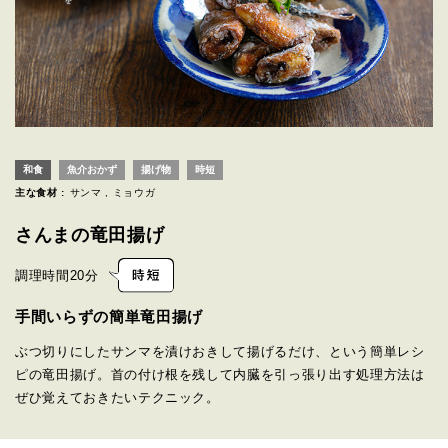
和食
魚介おかず
揚げ物
時短
主な食材 :
サンマ
ミョウガ
さんまの竜田揚げ
調理時間
20分
手間いらずの簡単竜田揚げ
ぶつ切りにしたサンマを漬けおきして揚げるだけ、という簡単レシ
ピの竜田揚げ。首の付け根を残して内臓を引っ張り出す処理方法は
ぜひ覚えておきたいテクニック。