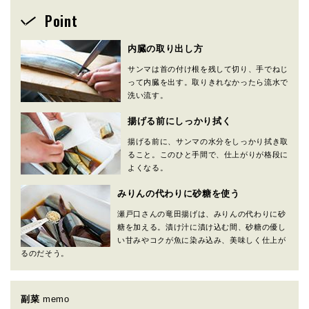
Point
内臓の取り出し方
サンマは首の付け根を残して切り、手でねじ
って内臓を出す。取りきれなかったら流水で
洗い流す。
揚げる前にしっかり拭く
揚げる前に、サンマの水分をしっかり拭き取
ること。このひと手間で、仕上がりが格段に
よくなる。
みりんの代わりに砂糖を使う
瀬戸口さんの竜田揚げは、みりんの代わりに砂
糖を加える。漬け汁に漬け込む間、砂糖の優し
い甘みやコクが魚に染み込み、美味しく仕上が
るのだそう。
副菜
memo