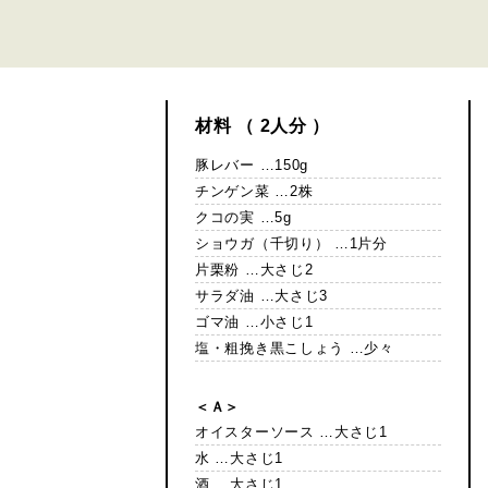
材料 （ 2人分 ）
豚レバー …150g
チンゲン菜 …2株
クコの実 …5g
ショウガ（千切り） …1片分
片栗粉 …大さじ2
サラダ油 …大さじ3
ゴマ油 …小さじ1
塩・粗挽き黒こしょう …少々
＜Ａ＞
オイスターソース …大さじ1
水 …大さじ1
酒 …大さじ1