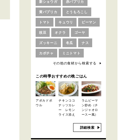
新ショウガ
赤パプリカ
黄パプリカ
とうもろこし
トマト
キュウリ
ピーマン
枝豆
オクラ
ゴーヤ
ズッキーニ
冬瓜
ナス
カボチャ
ミニトマト
その他の食材から検索する
この時季おすすめの晩ごはん
アボカドボ
チキンココ
ラムピーマ
ウル
ナッツカレ
ン炒め（チ
ー レモン
ンジャオロ
ライス添え
ースー風）
詳細検索