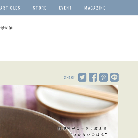
ARTICLES
STORE
EVENT
MAGAZINE
の炒め物
SHARE