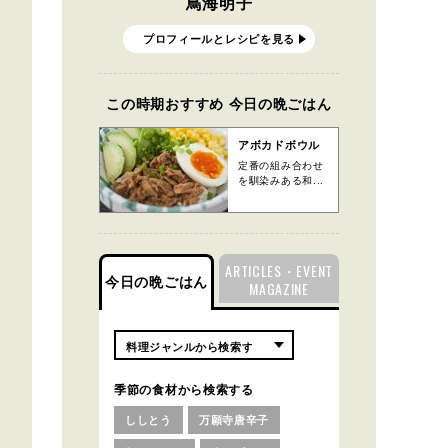
鳥海明子
プロフィールとレシピを見る
この時期おすすめ 今日の晩ごはん
アボカドボウル
定番の組み合わせ
を馴染みある和...
ARTICLES・EVENT
今日の晩ごはん
MAGAZINE
季節の食材から検索する
ししとう
万願寺唐辛子