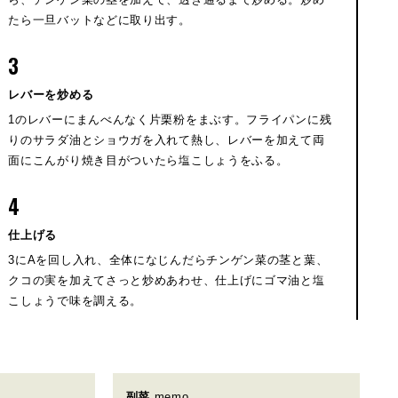
たら一旦バットなどに取り出す。
3
レバーを炒める
1のレバーにまんべんなく片栗粉をまぶす。フライパンに残
りのサラダ油とショウガを入れて熱し、レバーを加えて両
面にこんがり焼き目がついたら塩こしょうをふる。
4
仕上げる
3にAを回し入れ、全体になじんだらチンゲン菜の茎と葉、
クコの実を加えてさっと炒めあわせ、仕上げにゴマ油と塩
こしょうで味を調える。
副菜
memo