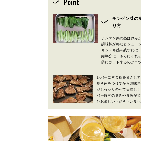
Point
チンゲン菜の
り方
チンゲン菜の茎は厚み
調味料が絡むとジュー
キシャキ感を残すには
縦半分に、さらにそれぞ
的にカットするのがコ
レバーに片栗粉をまぶして
焼き色をつけてから調味料
がしっかりのって美味しく
バー特有の臭みや食感が苦
ひお試しいただきたい食べ