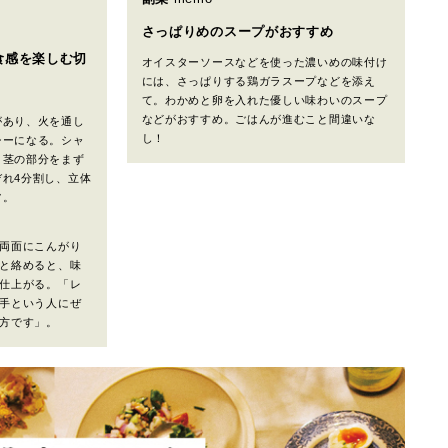
さっぱりめのスープがおすすめ
食感を楽しむ切
オイスターソースなどを使った濃いめの味付け
には、さっぱりする鶏ガラスープなどを添え
て。わかめと卵を入れた優しい味わいのスープ
などがおすすめ。ごはんが進むこと間違いな
があり、火を通し
し！
シーになる。シャ
、茎の部分をまず
れ4分割し、立体
ツ。
両面にこんがり
と絡めると、味
仕上がる。「レ
手という人にぜ
方です」。