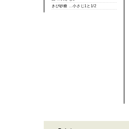
きび砂糖 …小さじ1と1/2