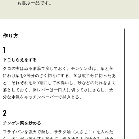
も喜ぶ一品です。
作り方
1
下ごしらえをする
クコの実はぬるま湯で戻しておく。チンゲン菜は、葉と茎
にわけ葉を2等分のざく切りにする。茎は縦半分に切ったあ
と、それぞれを4つ割にして水洗いし、砂などの汚れをよく
落としておく。豚レバーは一口大に切って水にさらし、余
分な水気をキッチンペーパーで拭きとる。
2
チンゲン菜を炒める
フライパンを強火で熱し、サラダ油（大さじ１）を入れた
ら、チンゲン菜の茎を加えて、透き通るまで炒める。炒め