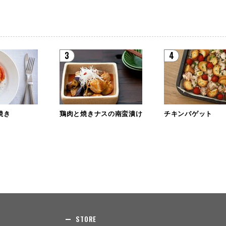
3
4
焼き
鶏肉と焼きナスの南蛮漬け
チキンバゲット
STORE