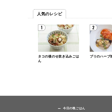
人気のレシピ
1
2
タコの後のせ炊き込みごは
ブリのハーブ
ん
今日の晩ごはん