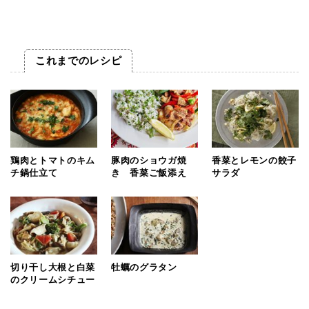
これまでのレシピ
鶏肉とトマトのキム
豚肉のショウガ焼
香菜とレモンの餃子
チ鍋仕立て
き 香菜ご飯添え
サラダ
切り干し大根と白菜
牡蠣のグラタン
のクリームシチュー