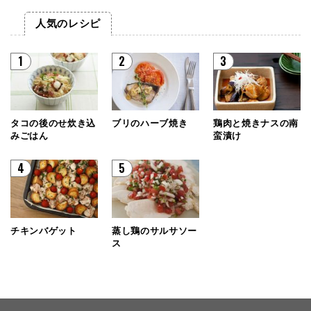
人気のレシピ
1
2
3
タコの後のせ炊き込
ブリのハーブ焼き
鶏肉と焼きナスの南
みごはん
蛮漬け
4
5
チキンバゲット
蒸し鶏のサルサソー
ス