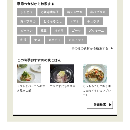
季節の食材から検索する
ししとう
万願寺唐辛子
新ショウガ
赤パプリカ
黄パプリカ
とうもろこし
トマト
キュウリ
ピーマン
枝豆
オクラ
ゴーヤ
ズッキーニ
冬瓜
ナス
カボチャ
ミニトマト
その他の食材から検索する
この時季おすすめの晩ごはん
トマトとベーコンの炊
アジのすだちマリネ
とうもろこしご飯と牛
き込みご飯
こま肉メキシカンプレ
ート
詳細検索