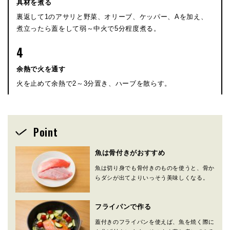
具材を煮る
裏返して1のアサリと野菜、オリーブ、ケッパー、Aを加え、
煮立ったら蓋をして弱～中火で5分程度煮る。
4
余熱で火を通す
火を止めて余熱で2～3分置き、ハーブを散らす。
Point
魚は骨付きがおすすめ
魚は切り身でも骨付きのものを使うと、骨か
らダシが出てよりいっそう美味しくなる。
フライパンで作る
蓋付きのフライパンを使えば、魚を焼く際に