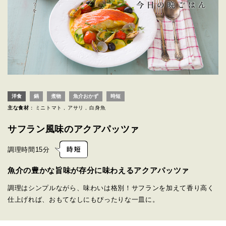
洋食
鍋
煮物
魚介おかず
時短
主な食材 :
ミニトマト
アサリ
白身魚
サフラン風味のアクアパッツァ
調理時間
15分
魚介の豊かな旨味が存分に味わえるアクアパッツァ
調理はシンプルながら、味わいは格別！サフランを加えて香り高く
仕上げれば、おもてなしにもぴったりな一皿に。