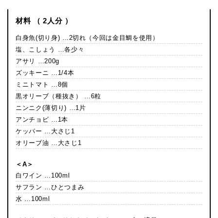
材料 （ 2人分 ）
白身魚(切り身) …2切れ（今回は金目鯛を使用）
塩、こしょう …各少々
アサリ …200g
ズッキーニ …1/4本
ミニトマト …8個
黒オリーブ（種抜き） …6粒
ニンニク(薄切り) …1片
アンチョビ …1本
ケッパー …大さじ1
オリーブ油 …大さじ1
＜A＞
白ワイン …100ml
サフラン …ひとつまみ
水 …100ml