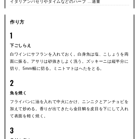
イタリアンパセリやタイムなどのハーブ …適量
作り方
1
下ごしらえ
白ワインにサフランを入れておく。白身魚は塩、こしょうを両
面に振る。アサリは砂抜きしよく洗う。ズッキーニは縦半分に
切り、5mm幅に切る。ミニトマトはへたをとる。
2
魚を焼く
フライパンに油を入れて中火にかけ、ニンニクとアンチョビを
加えて炒める。香りが出てきたら金目鯛を皮目を下にして入れ
て表面を軽く焼く。
3