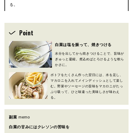
る。
Point
白菜は塩を振って、焼きつける
水分を出してから焼きつけることで、旨味が
ぎゅっと凝縮。煮込めばとろけるような軟ら
かさに。
ポトフをたくさん作った翌日には、水を足し、
マカロニを入れてメインディッシュとして楽し
む。野菜やソーセージの旨味をマカロニがたっ
ぷり吸って、ひと味違った美味しさが味わえ
る。
副菜
memo
白菜の甘みにはクレソンの苦味を