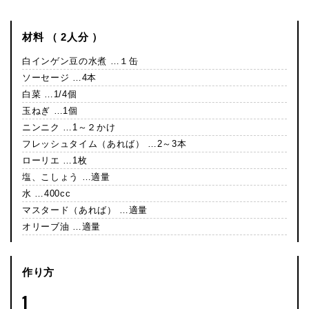
材料 （ 2人分 ）
白インゲン豆の水煮 …１缶
ソーセージ …4本
白菜 …1/4個
玉ねぎ …1個
ニンニク …1～２かけ
フレッシュタイム（あれば） …2～3本
ローリエ …1枚
塩、こしょう …適量
水 …400cc
マスタード（あれば） …適量
オリーブ油 …適量
作り方
1