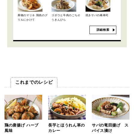
果物のマリネ 鶏肉のグ
ゴボウと牛肉のごちそ
焼きサバの棒寿司
リルにかけて
うきんぴら
詳細検索
これまでのレシピ
鶏の唐揚げ ハーブ
長芋とほうれん草の
サバの竜田揚げ ス
風味
カレー
パイス漬け