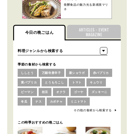
発酵食品の魅力光る新感覚マリ
ネ
ARTICLES・EVENT
今日の晩ごはん
MAGAZINE
季節の食材から検索する
ししとう
万願寺唐辛子
新ショウガ
赤パプリカ
黄パプリカ
とうもろこし
トマト
キュウリ
ピーマン
枝豆
オクラ
ゴーヤ
ズッキーニ
冬瓜
ナス
カボチャ
ミニトマト
その他の食材から検索する
この時季おすすめの晩ごはん