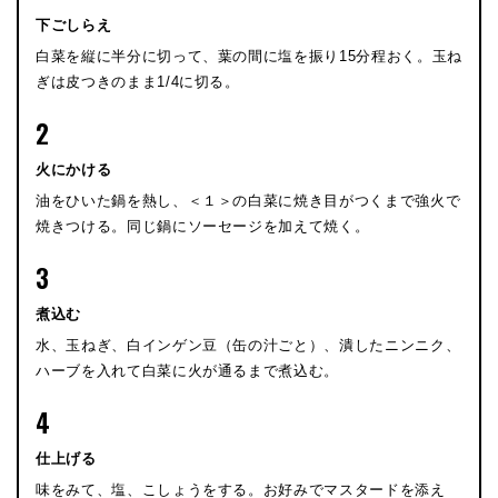
下ごしらえ
白菜を縦に半分に切って、葉の間に塩を振り15分程おく。玉ね
ぎは皮つきのまま1/4に切る。
2
火にかける
油をひいた鍋を熱し、＜１＞の白菜に焼き目がつくまで強火で
焼きつける。同じ鍋にソーセージを加えて焼く。
3
煮込む
水、玉ねぎ、白インゲン豆（缶の汁ごと）、潰したニンニク、
ハーブを入れて白菜に火が通るまで煮込む。
4
仕上げる
味をみて、塩、こしょうをする。お好みでマスタードを添え