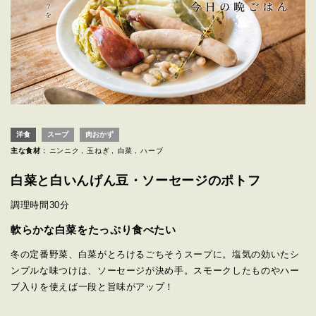
洋食
スープ
肉おかず
主な食材 :
ニンニク
玉ねぎ
白菜
ハーブ
白菜と白いんげん豆・ソーセージのポトフ
調理時間
30分
軟らかな白菜をたっぷり食べたい
冬の定番野菜、白菜がとろけるごちそうスープに。塩気の効いたシ
ンプルな味つけは、ソーセージが決め手。スモークしたものやハー
ブ入りを使えば一段と旨味がアップ！