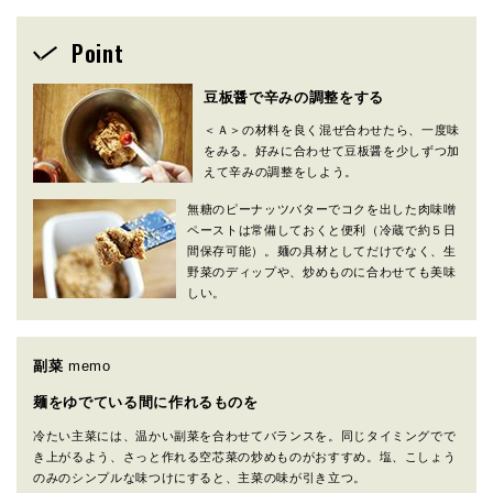
Point
豆板醤で辛みの調整をする
＜Ａ＞の材料を良く混ぜ合わせたら、一度味
をみる。好みに合わせて豆板醤を少しずつ加
えて辛みの調整をしよう。
無糖のピーナッツバターでコクを出した肉味噌
ペーストは常備しておくと便利（冷蔵で約５日
間保存可能）。麺の具材としてだけでなく、生
野菜のディップや、炒めものに合わせても美味
しい。
副菜
memo
麺をゆでている間に作れるものを
冷たい主菜には、温かい副菜を合わせてバランスを。同じタイミングでで
き上がるよう、さっと作れる空芯菜の炒めものがおすすめ。塩、こしょう
のみのシンプルな味つけにすると、主菜の味が引き立つ。