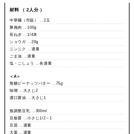
材料 （ 2人分 ）
中華麺（市販） …2玉
豚挽肉 …100g
長ねぎ …1/4本
ショウガ …20g
ニンニク …適量
ごま油 …適量
塩・こしょう …各適量
＜A＞
無糖ピーナッツバター …75g
味噌 …大さじ2
濃口醤油 …大さじ1
無調整豆乳 …300ml
豆板醤 …小さじ1/2～1
豆苗 …適量
大葉 …適量