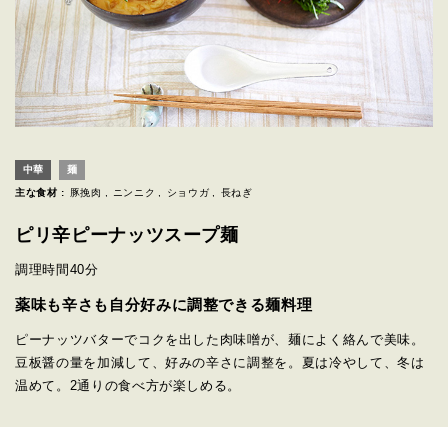
中華
麺
主な食材 :
豚挽肉
ニンニク
ショウガ
長ねぎ
ピリ辛ピーナッツスープ麺
調理時間
40分
薬味も辛さも自分好みに調整できる麺料理
ピーナッツバターでコクを出した肉味噌が、麺によく絡んで美味。
豆板醤の量を加減して、好みの辛さに調整を。夏は冷やして、冬は
温めて。2通りの食べ方が楽しめる。