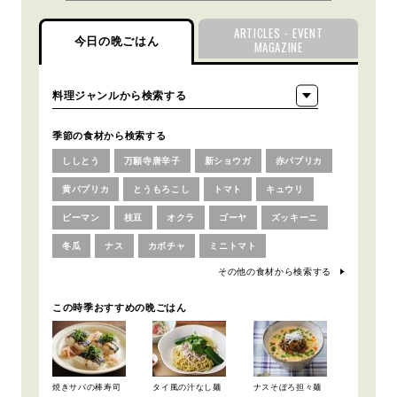
ARTICLES・EVENT
今日の晩ごはん
MAGAZINE
季節の食材から検索する
ししとう
万願寺唐辛子
新ショウガ
赤パプリカ
黄パプリカ
とうもろこし
トマト
キュウリ
ピーマン
枝豆
オクラ
ゴーヤ
ズッキーニ
冬瓜
ナス
カボチャ
ミニトマト
その他の食材から検索する
この時季おすすめの晩ごはん
焼きサバの棒寿司
タイ風の汁なし麺
ナスそぼろ担々麺