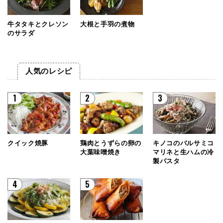
牛タタキとクレソン
大根と手羽の煮物
のサラダ
人気のレシピ
1
2
3
クイック焼豚
鶏肉とうずらの卵の
キノコのバルサミコ
大葉味噌焼き
マリネと生ハムの冷
製パスタ
4
5