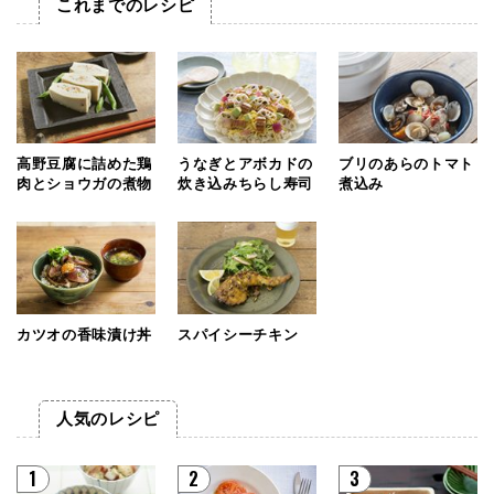
これまでのレシピ
高野豆腐に詰めた鶏
うなぎとアボカドの
ブリのあらのトマト
肉とショウガの煮物
炊き込みちらし寿司
煮込み
カツオの香味漬け丼
スパイシーチキン
人気のレシピ
1
2
3