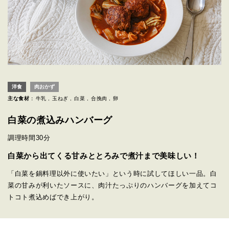
洋食
肉おかず
主な食材 :
牛乳
玉ねぎ
白菜
合挽肉
卵
白菜の煮込みハンバーグ
調理時間
30分
白菜から出てくる甘みととろみで煮汁まで美味しい！
「白菜を鍋料理以外に使いたい」という時に試してほしい一品。白
菜の甘みが利いたソースに、肉汁たっぷりのハンバーグを加えてコ
トコト煮込めばでき上がり。