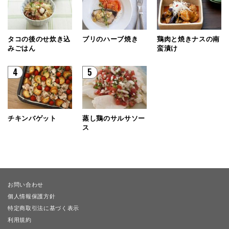
タコの後のせ炊き込
ブリのハーブ焼き
鶏肉と焼きナスの南
みごはん
蛮漬け
4
5
チキンバゲット
蒸し鶏のサルサソー
ス
お問い合わせ
個人情報保護方針
特定商取引法に基づく表示
利用規約