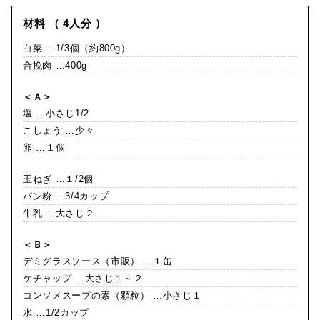
材料 （ 4人分 ）
白菜 …1/3個（約800g）
合挽肉 …400g
＜Ａ＞
塩 …小さじ1/2
こしょう …少々
卵 …１個
玉ねぎ …１/2個
パン粉 …3/4カップ
牛乳 …大さじ２
＜Ｂ＞
デミグラスソース（市販） …１缶
ケチャップ …大さじ１～２
コンソメスープの素（顆粒） …小さじ１
水 …1/2カップ