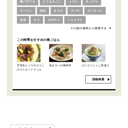
黄パプリカ
とうもろこし
トマト
キュウリ
ピーマン
枝豆
オクラ
ゴーヤ
ズッキーニ
冬瓜
ナス
カボチャ
ミニトマト
その他の食材から検索する
この時季おすすめの晩ごはん
手羽先とトウモロコシ
焼きサバの棒寿司
カリカリじゃこ茶漬け
のマスタードグリル
詳細検索