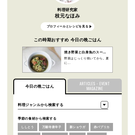
料理研究家
枝元なほみ
プロフィールとレシピを見る
この時期おすすめ 今日の晩ごはん
焼き野菜と白身魚のスー...
野菜はじっくり焼いてから。夏
に...
ARTICLES・EVENT
今日の晩ごはん
MAGAZINE
季節の食材から検索する
ししとう
万願寺唐辛子
新ショウガ
赤パプリカ