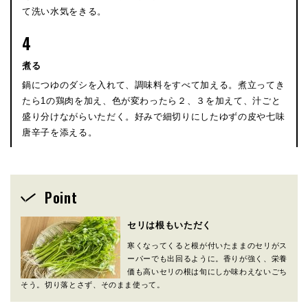
て洗い水気をきる。
4
煮る
鍋につゆのダシを入れて、調味料をすべて加える。煮立ってき
たら1の鶏肉を加え、色が変わったら２、３を加えて、汁ごと
盛り分けながらいただく。好みで細切りにしたゆずの皮や七味
唐辛子を添える。
Point
セリは根もいただく
寒くなってくると根が付いたままのセリがス
ーパーでも出回るように。香りが強く、栄養
価も高いセリの根は旬にしか味わえないごち
そう。切り落とさず、そのまま使って。