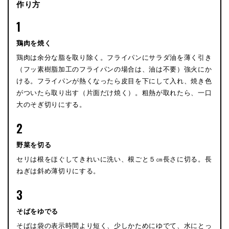
作り方
1
鶏肉を焼く
鶏肉は余分な脂を取り除く。フライパンにサラダ油を薄く引き
（フッ素樹脂加工のフライパンの場合は、油は不要）強火にか
ける。フライパンが熱くなったら皮目を下にして入れ、焼き色
がついたら取り出す（片面だけ焼く）。粗熱が取れたら、一口
大のそぎ切りにする。
2
野菜を切る
セリは根をほぐしてきれいに洗い、根ごと５㎝長さに切る。長
ねぎは斜め薄切りにする。
3
そばをゆでる
そばは袋の表示時間より短く、少しかためにゆでて、水にとっ