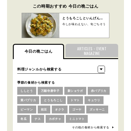
この時期おすすめ 今日の晩ごはん
とうもろこしといんげん...
今しか味わえない、旬ごちそう
ARTICLES・EVENT
今日の晩ごはん
MAGAZINE
季節の食材から検索する
ししとう
万願寺唐辛子
新ショウガ
赤パプリカ
黄パプリカ
とうもろこし
トマト
キュウリ
ピーマン
枝豆
オクラ
ゴーヤ
ズッキーニ
冬瓜
ナス
カボチャ
ミニトマト
その他の食材から検索する