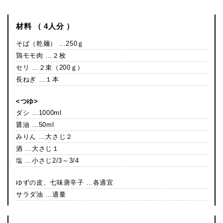
材料 （ 4人分 ）
そば（乾麺） …250ｇ
鶏モモ肉 …２枚
セリ …２束（200ｇ）
長ねぎ …１本
<つゆ>
ダシ …1000ml
醤油 …50ml
みりん …大さじ２
酒 …大さじ１
塩 …小さじ2/3～3/4
ゆずの皮、七味唐辛子 …各適宜
サラダ油 …適量