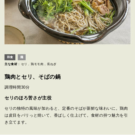
和食
麺
主な食材 :
セリ
鶏モモ肉
長ねぎ
鶏肉とセリ、そばの鍋
調理時間
30分
セリのほろ苦さが主役
セリの独特の風味が加わると、定番のそばが新鮮な味わいに。鶏肉
は皮目をパリっと焼いて、香ばしく仕上げて。食材の持つ魅力を引
き立てます。