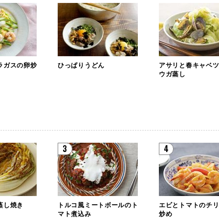
ラガスの卵炒
ひっぱりうどん
アサリと春キャベ
ウガ蒸し
3
4
蒸し焼き
トルコ風ミートボールのト
エビとトマトのチ
マト煮込み
炒め