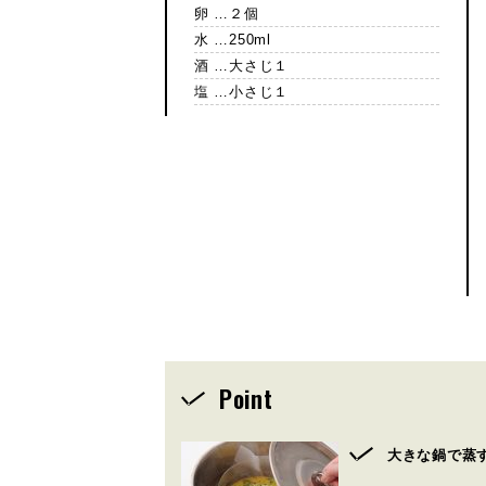
卵 …２個
水 …250ml
酒 …大さじ１
塩 …小さじ１
Point
大きな鍋で蒸