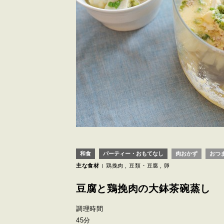
和食
パーティー・おもてなし
肉おかず
おつ
主な食材 :
鶏挽肉
豆類・豆腐
卵
豆腐と鶏挽肉の大鉢茶碗蒸し
調理時間
45分