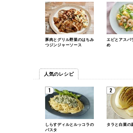
豚肉とグリル野菜のはちみ
エビとアスパ
つジンジャーソース
め
人気のレシピ
1
2
しらすディルとルッコラの
タラと白菜の
パスタ