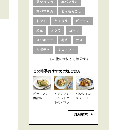
新ショウガ
赤パプリカ
黄パプリカ
とうもろこし
トマト
キュウリ
ピーマン
枝豆
オクラ
ゴーヤ
ズッキーニ
冬瓜
ナス
カボチャ
ミニトマト
その他の食材から検索する
この時季おすすめの晩ごはん
ピーマンの
アジとフレ
バルサミコ
肉詰め
ッシュトマ
肉ジャガ
トのパスタ
詳細検索