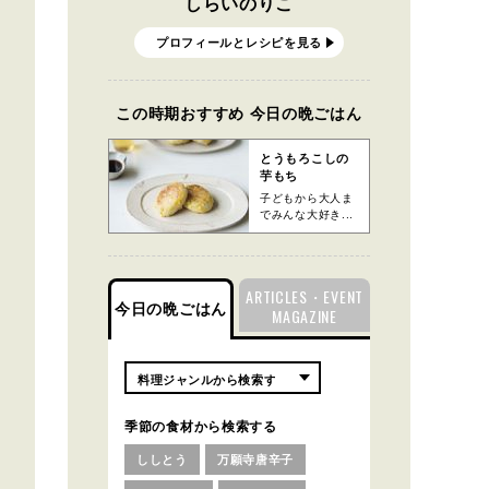
しらいのりこ
プロフィールとレシピを見る
この時期おすすめ 今日の晩ごはん
とうもろこしの
芋もち
子どもから大人ま
でみんな大好き...
ARTICLES・EVENT
今日の晩ごはん
MAGAZINE
季節の食材から検索する
ししとう
万願寺唐辛子