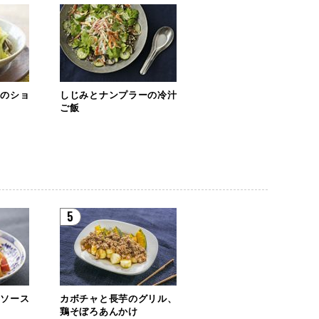
ツのショ
しじみとナンプラーの冷汁
ご飯
5
リソース
カボチャと長芋のグリル、
鶏そぼろあんかけ