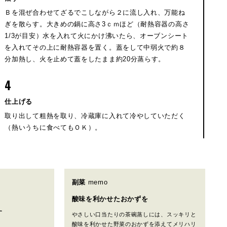
Ｂを混ぜ合わせてざるでこしながら２に流し入れ、万能ね
ぎを散らす。大きめの鍋に高さ3ｃｍほど（耐熱容器の高さ
1/3が目安）水を入れて火にかけ沸いたら、オーブンシート
を入れてその上に耐熱容器を置く。蓋をして中弱火で約８
分加熱し、火を止めて蓋をしたまま約20分蒸らす。
4
仕上げる
取り出して粗熱を取り、冷蔵庫に入れて冷やしていただく
（熱いうちに食べてもＯＫ）。
副菜
memo
酸味を利かせたおかずを
す
やさしい口当たりの茶碗蒸しには、スッキリと
酸味を利かせた野菜のおかずを添えてメリハリ