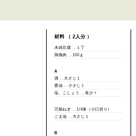
材料 （ 2人分 ）
木綿豆腐 …１丁
鶏挽肉 …150ｇ
A
酒 …大さじ１
醤油 …小さじ１
塩、こしょう …各少々
万能ねぎ …1/4束（小口切り）
ごま油 …大さじ１
B