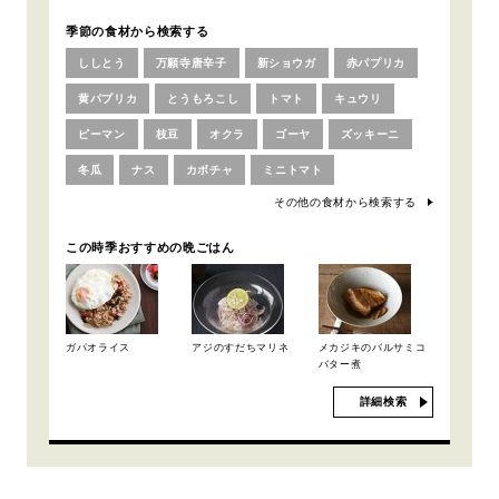
季節の食材から検索する
ししとう
万願寺唐辛子
新ショウガ
赤パプリカ
黄パプリカ
とうもろこし
トマト
キュウリ
ピーマン
枝豆
オクラ
ゴーヤ
ズッキーニ
冬瓜
ナス
カボチャ
ミニトマト
その他の食材から検索する
この時季おすすめの晩ごはん
ガパオライス
アジのすだちマリネ
メカジキのバルサミコ
バター煮
詳細検索