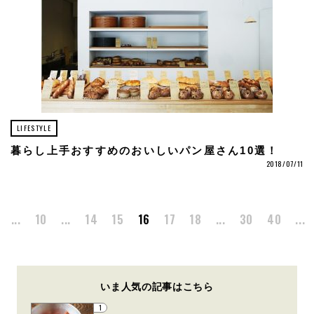
LIFESTYLE
暮らし上手おすすめのおいしいパン屋さん10選！
2018/07/11
...
10
...
14
15
16
17
18
...
30
40
...
いま人気の記事はこちら
1