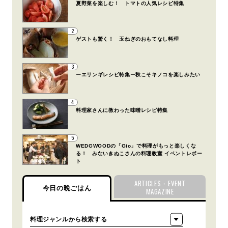
夏野菜を楽しむ！ トマトの人気レシピ特集
2
ゲストも驚く！ 玉ねぎのおもてなし料理
3
ーエリンギレシピ特集ー秋こそキノコを楽しみたい
4
料理家さんに教わった味噌レシピ特集
5
WEDGWOODの「Gio」で料理がもっと楽しくな
る！ みないきぬこさんの料理教室 イベントレポー
ト
ARTICLES・EVENT
今日の晩ごはん
MAGAZINE