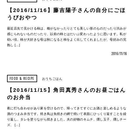
【2016/11/16】藤吉陽子さんの自分にごほ
うびおやつ
最近店先で見かける柿は、種がなかったりとても美しい形のものだったり渋みが
感じられないものだったり、以前の柿とはだいぶ変わったように思います。私が
幼い頃、柿が大好きな母は秋になると柿をよく出してくれましたが、母好みの完
熟し […]
2016/11/16
FOOD & RECIPE
おうちごはん
【2016/11/15】角田真秀さんのお昼ごはん
のお弁当
夜に打ち合わせがあり家を空けるので、帰ってきてすぐにお酒と楽しめるような
酒のつまみ弁当です。焼き鳥は魚焼きの網で焼いて表面にひっくり返すことを繰
り返し、タレを塗りながら焼きました。夫の好物のキムチ、燻し玉子、燻しチー
ズ、 […]