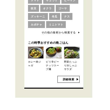
トマト
キュウリ
ピーマン
枝豆
オクラ
ゴーヤ
ズッキーニ
冬瓜
ナス
カボチャ
ミニトマト
その他の食材から検索する
この時季おすすめの晩ごはん
カレー肉ジ
ピリ辛ピー
野菜たっぷ
ャガ
ナッツスー
り冷しゃぶ
プ麺
サラダ
詳細検索