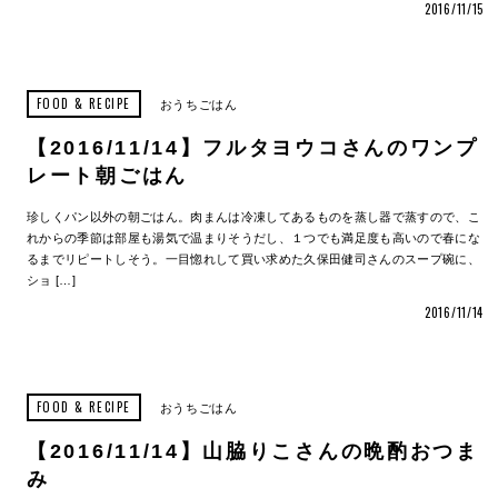
2016/11/15
FOOD & RECIPE
おうちごはん
【2016/11/14】フルタヨウコさんのワンプ
レート朝ごはん
珍しくパン以外の朝ごはん。肉まんは冷凍してあるものを蒸し器で蒸すので、こ
れからの季節は部屋も湯気で温まりそうだし、１つでも満足度も高いので春にな
るまでリピートしそう。一目惚れして買い求めた久保田健司さんのスープ碗に、
ショ […]
2016/11/14
FOOD & RECIPE
おうちごはん
【2016/11/14】山脇りこさんの晩酌おつま
み