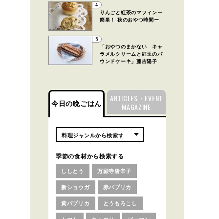
4
りんごと紅茶のマフィンー
簡単！ 秋のおやつ時間ー
5
「おやつのまかない キャ
ラメルクリームと紅玉のパ
ウンドケーキ」藤吉陽子
ARTICLES・EVENT
今日の晩ごはん
MAGAZINE
季節の食材から検索する
ししとう
万願寺唐辛子
新ショウガ
赤パプリカ
黄パプリカ
とうもろこし