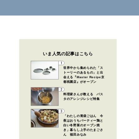
いま人気の記事はこちら
1
世界中から集められた「ス
トーリーのあるもの」と出
会える『Master Recipe京
都祇園店』がオープン
2
料理家さんが教える パス
タのアレンジレシピ特集
3
「わたしの胃袋ごはん 今
夜はおうちパーティー鶏と
白い冬野菜のオーブン焼
き」暮らし上手のたまごさ
ん 福田みなみ