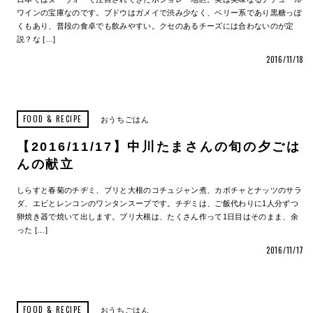
ワインの宝庫なのです。ブドウはガメイで渋み少なく、ベリー系であり黒糖っぽ
くもあり、普段の食卓でも飲みやすい。クセのあるチーズには合わないのが定
説？な […]
2016/11/18
FOOD & RECIPE
おうちごはん
【2016/11/17】中川たまさんの旬の夕ごは
んの献立
しらすと春菊のチヂミ、ブリと大根のコチュジャン煮、カボチャとナッツのサラ
ダ、エビとレンコンのワンタンスープです。チヂミは、ご飯代わりに1人分ずつ
卵焼き器で焼いて出します。ブリ大根は、たくさん作って1日目はそのまま、余
った […]
2016/11/17
FOOD & RECIPE
おうちごはん