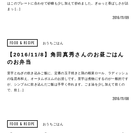
はこのプレートに合わせて砂糖も少し加えて炒めました。ぎゅっと香ばしさが詰
まっ […]
2016/11/09
FOOD & RECIPE
おうちごはん
【2016/11/8】角田真秀さんのお昼ごはん
のお弁当
里芋とねぎの炊き込みご飯に、定番の玉子焼きと鶏の根菜ロール、ラディッシュ
の塩昆布和え、オータムポエムのお浸しです。里芋は煮物にするのが一般的です
が、シンプルに炊き込んだご飯は手早く作れます。ごま油を少し加えて炊くの
で、炊 […]
2016/11/08
FOOD & RECIPE
おうちごはん