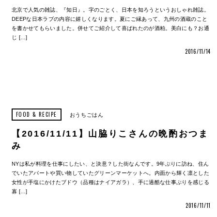
北京で人気の雑誌、『知日』。字のごとく、日本を知ろうというおしゃれ雑誌。
DEEPな日本ラブの内容に嬉しくなります。夏にご縁あって、九州の酒蔵のこと
を書かせてもらいました。併せてご紹介して喜ばれたのが酒粕。美白にも？お通
じ […]
2016/11/14
FOOD & RECIPE
おうちごはん
【2016/11/11】山脇りこさんの晩酌おつま
み
NYは私が料理を仕事にしたい、と決意？した街なんです。9年ぶりに訪ね、住ん
でいたアパートや買い物していたグリーンマーケットへ。内面から輝く凛とした
女性が手塩にかけたブドウ（品種はナイアガラ）、手に過酷な仕事ぶりを感じる
寡 […]
2016/11/11