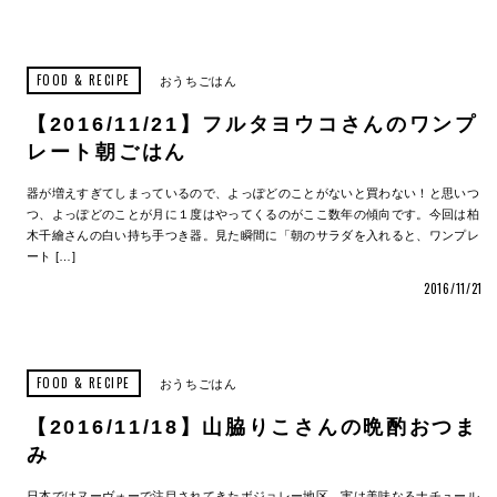
FOOD & RECIPE
おうちごはん
【2016/11/21】フルタヨウコさんのワンプ
レート朝ごはん
器が増えすぎてしまっているので、よっぽどのことがないと買わない！と思いつ
つ、よっぽどのことが月に１度はやってくるのがここ数年の傾向です。今回は柏
木千繪さんの白い持ち手つき器。見た瞬間に「朝のサラダを入れると、ワンプレ
ート […]
2016/11/21
FOOD & RECIPE
おうちごはん
【2016/11/18】山脇りこさんの晩酌おつま
み
日本ではヌーヴォーで注目されてきたボジョレー地区。実は美味なるナチュール