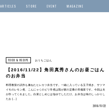
ARTICLES
STORE
EVENT
MAGAZINE
FOOD & RECIPE
おうちごはん
【2016/11/22】角田真秀さんのお昼ごはん
のお弁当
料理教室の試作も兼ねたヒレカツ弁当です。一緒に入っている玉子焼き、サツマ
イモのレモン煮、こんにゃくのピリ辛煮は我が家の定番の常備菜です。今回は夫
が作ってくれました。白菜としめじは塩ゆでしただけ。お弁当は味のしっかりし
たお […]
2016/11/22