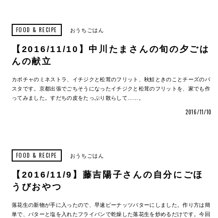
FOOD & RECIPE
おうちごはん
【2016/11/10】中川たまさんの旬の夕ごは
んの献立
カボチャのミネストラ、イチジクと松茸のフリット、秋鮭ときのことチーズのパ
スタです。京都出張でごちそうになったイチジクと松茸のフリットを、家でも作
ってみました。すだちの皮をたっぷり散らして……。
2016/11/10
FOOD & RECIPE
おうちごはん
【2016/11/9】藤吉陽子さんの自分にごほ
うびおやつ
落花生の新物が手に入ったので、早速ピーナッツバターにしました。作り方は簡
単で、バターと塩を入れたフライパンで乾燥した落花生を炒めるだけです。今回