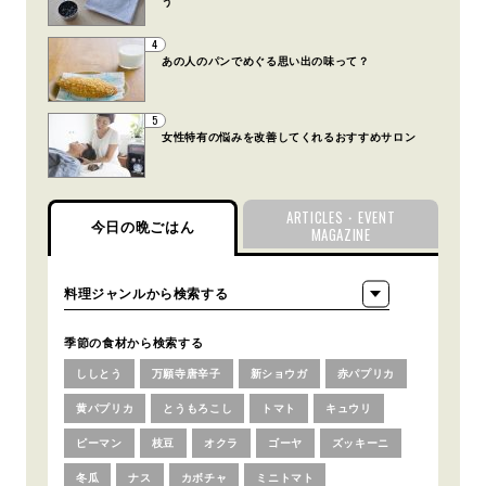
う
4
あの人のパンでめぐる思い出の味って？
5
女性特有の悩みを改善してくれるおすすめサロン
ARTICLES・EVENT
今日の晩ごはん
MAGAZINE
季節の食材から検索する
ししとう
万願寺唐辛子
新ショウガ
赤パプリカ
黄パプリカ
とうもろこし
トマト
キュウリ
ピーマン
枝豆
オクラ
ゴーヤ
ズッキーニ
冬瓜
ナス
カボチャ
ミニトマト