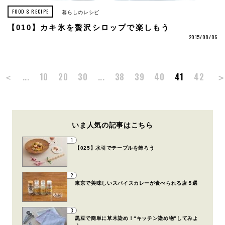
FOOD & RECIPE
暮らしのレシピ
【010】カキ氷を贅沢シロップで楽しもう
2015/08/06
＜
...
10
20
30
...
38
39
40
41
42
いま人気の記事はこちら
1
【025】水引でテーブルを飾ろう
2
東京で美味しいスパイスカレーが食べられる店５選
3
黒豆で簡単に草木染め！“キッチン染め物”してみよ