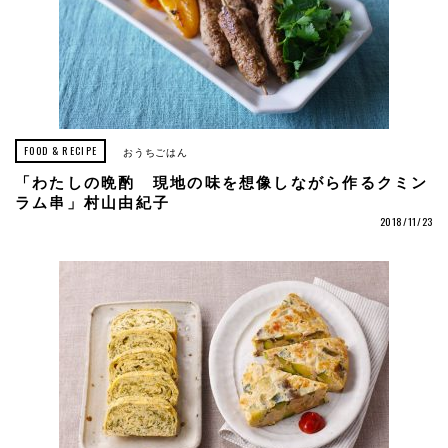
FOOD & RECIPE
おうちごはん
「わたしの晩酌 現地の味を想像しながら作るクミン
ラム串」村山由紀子
2018/11/23