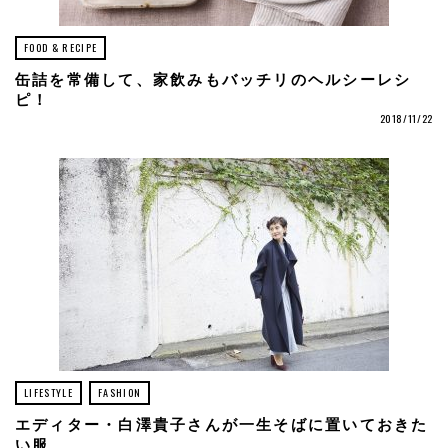
FOOD & RECIPE
缶詰を常備して、家飲みもバッチリのヘルシーレシ
ピ！
2018/11/22
LIFESTYLE
FASHION
エディター・白澤貴子さんが一生そばに置いておきた
い服