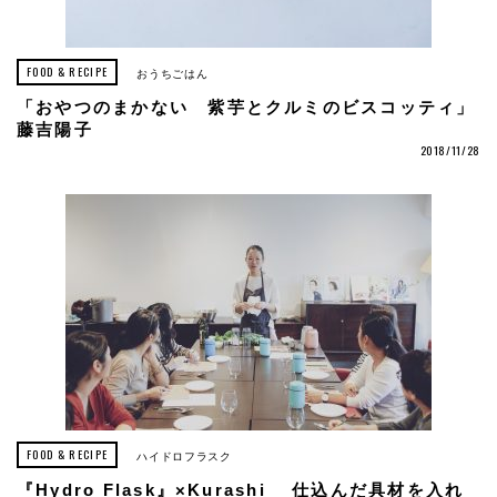
FOOD & RECIPE
おうちごはん
「おやつのまかない 紫芋とクルミのビスコッティ」
藤吉陽子
2018/11/28
FOOD & RECIPE
ハイドロフラスク
『Hydro Flask』×Kurashi 仕込んだ具材を入れ