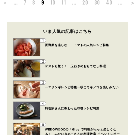
＜
...
7
8
9
10
11
...
20
30
40
...
いま人気の記事はこちら
1
夏野菜を楽しむ！ トマトの人気レシピ特集
2
ゲストも驚く！ 玉ねぎのおもてなし料理
3
ーエリンギレシピ特集ー秋こそキノコを楽しみたい
4
料理家さんに教わった味噌レシピ特集
5
WEDGWOODの「Gio」で料理がもっと楽しくな
る！ みないきぬこさんの料理教室 イベントレポー