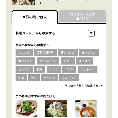
ト
ARTICLES・EVENT
今日の晩ごはん
MAGAZINE
季節の食材から検索する
ししとう
万願寺唐辛子
新ショウガ
赤パプリカ
黄パプリカ
とうもろこし
トマト
キュウリ
ピーマン
枝豆
オクラ
ゴーヤ
ズッキーニ
冬瓜
ナス
カボチャ
ミニトマト
その他の食材から検索する
この時季おすすめの晩ごはん