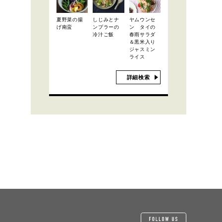
夏野菜の揚
しじみとナ
ヤムウンセ
げ南蛮
ンプラーの
ン タイの
冷汁ご飯
春雨サラダ
＆黒米入り
ジャスミン
ライス
詳細検索