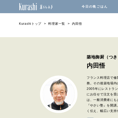
今日の晩ごはん
Kurashiトップ
料理家一覧
内田悟
築地御厨（つき
内田悟
フランス料理店で修
務。その後築地場内
2005年にレスト
にお任せで注文を受
は、一般消費者にも
『やさい塾』を開講
く伝え、幅広い支持