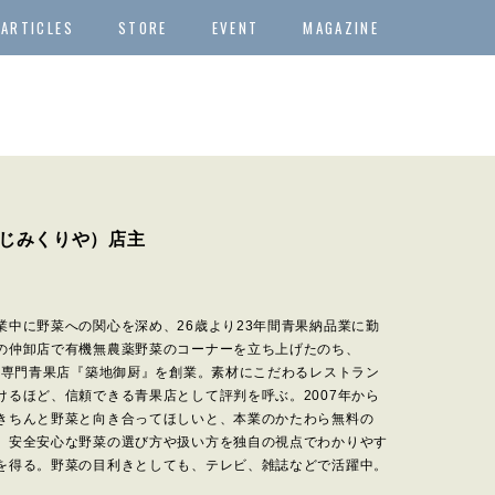
ARTICLES
STORE
EVENT
MAGAZINE
じみくりや）店主
業中に野菜への関心を深め、26歳より23年間青果納品業に勤
の仲卸店で有機無農薬野菜のコーナーを立ち上げたのち、
ラン専門青果店『築地御厨』を創業。素材にこだわるレストラン
けるほど、信頼できる青果店として評判を呼ぶ。2007年から
きちんと野菜と向き合ってほしいと、本業のかたわら無料の
。安全安心な野菜の選び方や扱い方を独自の視点でわかりやす
を得る。野菜の目利きとしても、テレビ、雑誌などで活躍中。