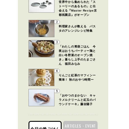
世界中から集められた「ス
トーリーのあるもの」と出
会える『Master Recipe京
都祇園店』がオープン
2
料理家さんが教える パス
タのアレンジレシピ特集
3
「わたしの胃袋ごはん 今
夜はおうちパーティー鶏と
白い冬野菜のオーブン焼
き」暮らし上手のたまごさ
ん 福田みなみ
4
りんごと紅茶のマフィンー
簡単！ 秋のおやつ時間ー
5
「おやつのまかない キャ
ラメルクリームと紅玉のパ
ウンドケーキ」藤吉陽子
ARTICLES・EVENT