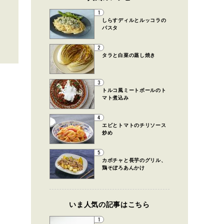
1
しらすディルとルッコラの
パスタ
2
タラと白菜の蒸し焼き
3
トルコ風ミートボールのト
マト煮込み
4
エビとトマトのチリソース
炒め
5
カボチャと長芋のグリル、
鶏そぼろあんかけ
いま人気の記事はこちら
1