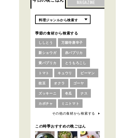
今日の晩ごはん
MAGAZINE
季節の食材から検索する
ししとう
万願寺唐辛子
新ショウガ
赤パプリカ
黄パプリカ
とうもろこし
トマト
キュウリ
ピーマン
枝豆
オクラ
ゴーヤ
ズッキーニ
冬瓜
ナス
カボチャ
ミニトマト
その他の食材から検索する
この時季おすすめの晩ごはん