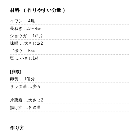
材料 （ 作りやすい分量 ）
イワシ …4尾
長ねぎ …3～4㎝
ショウガ …1/2片
味噌 …大さじ1/2
ゴボウ …5㎝
塩 …小さじ1/4
[卵液]
卵黄 …1個分
サラダ油 …少々
片栗粉 …大さじ2
揚げ油 …各適量
作り方