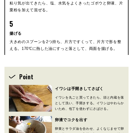
粘り気が出てきたら、塩、水気をよくきったゴボウと卵液、片
栗粉を加えて混ぜる。
5
揚げる
大きめのスプーンを2つ持ち、片方ですくって、片方で形を整
える。170℃に熱した油にすっと落として、両面を揚げる。
Point
イワシは手開きしてさばく
イワシを丸ごと買ってきたら、頭と内蔵を落
として洗い、手開きする。イワシはやわらか
いため、包丁を使わずにさばける。
卵液でコクを出す
卵黄とサラダ油を合わせ、よくなじませて卵