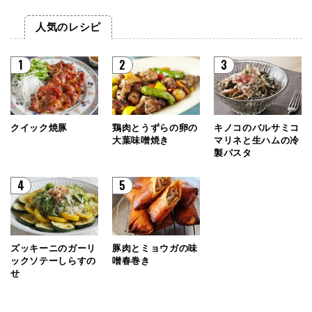
人気のレシピ
1
2
3
クイック焼豚
鶏肉とうずらの卵の
キノコのバルサミコ
大葉味噌焼き
マリネと生ハムの冷
製パスタ
4
5
ズッキーニのガーリ
豚肉とミョウガの味
ックソテーしらすの
噌春巻き
せ