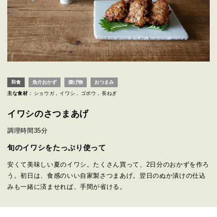
和食
魚介おかず
揚げ物
おつまみ
主な食材 :
ショウガ
イワシ
ゴボウ
長ねぎ
イワシのさつまあげ
調理時間
35分
旬のイワシをたっぷり使って
安くて美味しい夏のイワシ。たくさん買って、2日分のおかずを作ろ
う。初日は、食感のいい自家製さつまあげ。翌日のぬか漬けの仕込
みも一緒に済ませれば、手間が省ける。