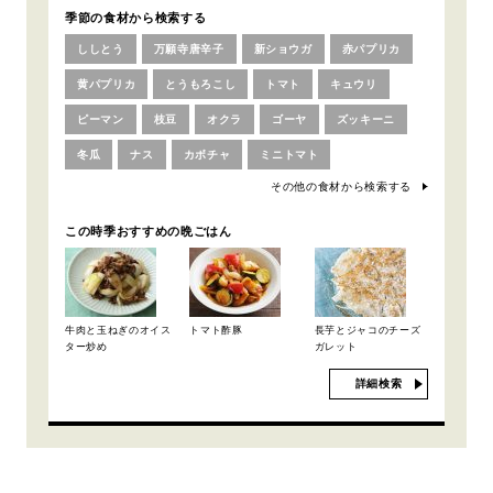
季節の食材から検索する
ししとう
万願寺唐辛子
新ショウガ
赤パプリカ
黄パプリカ
とうもろこし
トマト
キュウリ
ピーマン
枝豆
オクラ
ゴーヤ
ズッキーニ
冬瓜
ナス
カボチャ
ミニトマト
その他の食材から検索する
この時季おすすめの晩ごはん
牛肉と玉ねぎのオイス
トマト酢豚
長芋とジャコのチーズ
ター炒め
ガレット
詳細検索