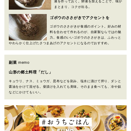
液を作っておく。卵液を加えることで、味が
まとまり、コクが出る。
ゴボウのささがきでアクセントを
ゴボウのささがきが食感のポイント。好みの材
料を合わせて作れるのが、自家製ならではの魅
力。食感のいいゴボウのささがきは、ふわっと
やわらかく仕上げたさつまあげのアクセントになるのでおすすめ。
副菜
memo
山形の郷土料理「だし」
キュウリ、ナス、ミョウガ、昆布などを刻み、塩水に漬けて搾り、ダシと
醤油をかけて混ぜる。柴漬けを入れても美味。そのまま食べても、冷や奴
などにかけてもいい。