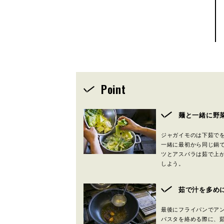
Point
麺と一緒に野
ジャガイモのは下茹で
一緒に最初から同じ鍋
ツとアスパラは茹で上
しよう。
茹で汁を多め
最後にフライパンでア
パスタを絡める際に、