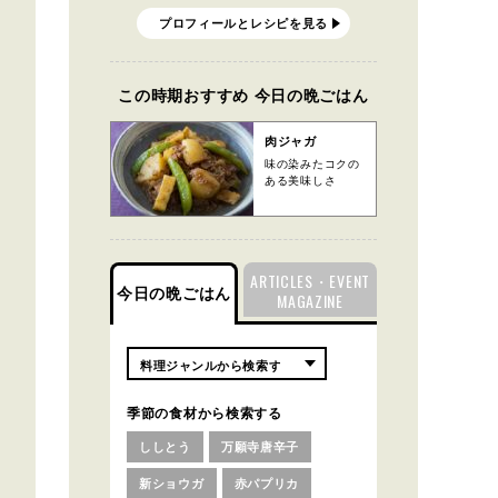
プロフィールとレシピを見る
この時期おすすめ 今日の晩ごはん
肉ジャガ
味の染みたコクの
ある美味しさ
ARTICLES・EVENT
今日の晩ごはん
MAGAZINE
季節の食材から検索する
ししとう
万願寺唐辛子
新ショウガ
赤パプリカ