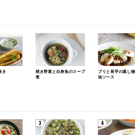
巻き
焼き野菜と白身魚のスープ
ブリと長芋の蒸し
煮
油ソース
3
4