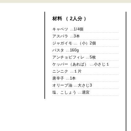
材料 （ 2人分 ）
キャベツ …1/4個
アスパラ …3本
ジャガイモ …（小）2個
パスタ …160g
アンチョビフィレ …5枚
ケッパー（あれば） …小さじ１
ニンニク …１片
唐辛子 …1本
オリーブ油 …大さじ3
塩、こしょう …適宜