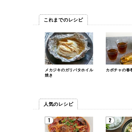
これまでのレシピ
メカジキのガリバタホイル
カボチャの春
焼き
人気のレシピ
1
2