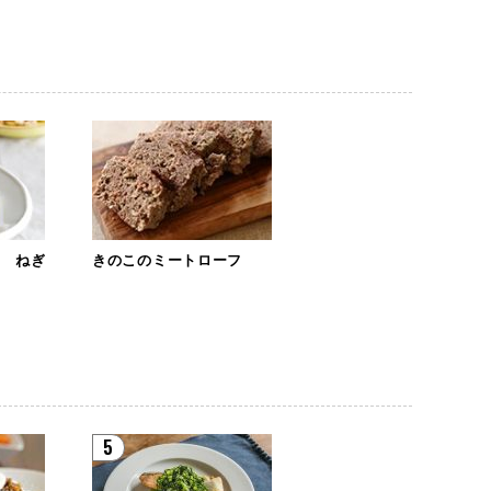
物 ねぎ
きのこのミートローフ
5