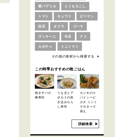
黄パプリカ
とうもろこし
トマト
キュウリ
ピーマン
枝豆
オクラ
ゴーヤ
ズッキーニ
冬瓜
ナス
カボチャ
ミニトマト
その他の食材から検索する
この時季おすすめの晩ごはん
焼きサバの
うなぎとア
カジキのス
棒寿司
ボカドの炊
パイシーピ
き込みちら
カタ ミント
し寿司
マヨネーズ
添え
詳細検索