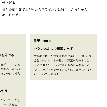
仕上げる
麺と野菜が茹で上がったらフライパンに移し、さっとから
めて皿に盛る。
副菜
memo
バランスよしで副菜いらず
菜も茹でる
大きめに切った野菜は食感が楽しく、食べごた
えも十分。パスタの量より野菜をたっぷりにす
をせず、パスタと
るのがポイント。茹で汁を多めに入れること
で茹でる。キャベ
で、スープスパゲティのようにも食べられるか
がり２分前に投入
ら、一品で大満足！
に使う
ンチョビソースと
茹で汁も入れる。