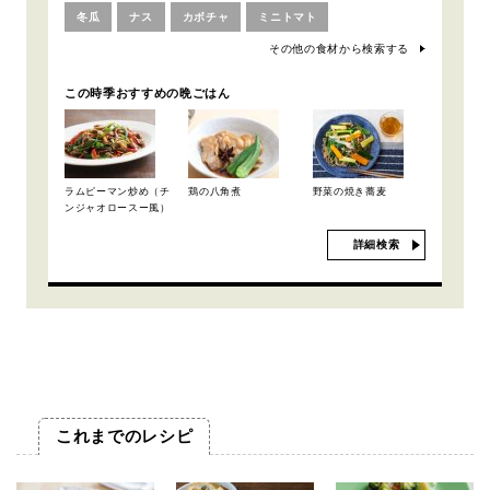
冬瓜
ナス
カボチャ
ミニトマト
その他の食材から検索する
この時季おすすめの晩ごはん
ラムピーマン炒め（チ
鶏の八角煮
野菜の焼き蕎麦
ンジャオロースー風）
詳細検索
これまでのレシピ