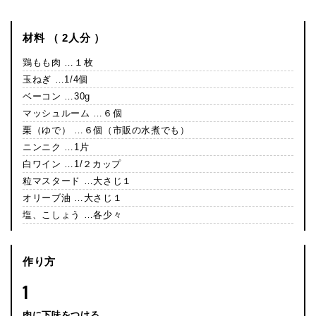
材料 （ 2人分 ）
鶏もも肉 …１枚
玉ねぎ …1/4個
ベーコン …30g
マッシュルーム …６個
栗（ゆで） …６個（市販の水煮でも）
ニンニク …1片
白ワイン …1/２カップ
粒マスタード …大さじ１
オリーブ油 …大さじ１
塩、こしょう …各少々
作り方
1
肉に下味をつける