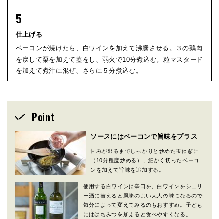
5
仕上げる
ベーコンが焼けたら、白ワインを加えて沸騰させる。３の鶏肉
を戻して栗を加えて蓋をし、弱火で10分煮込む。粒マスタード
を加えて煮汁に混ぜ、さらに５分煮込む。
Point
ソースにはベーコンで旨味をプラス
甘みが出るまでしっかりと炒めた玉ねぎに
（10分程度炒める）、細かく切ったベーコ
ンを加えて旨味を追加する。
使用する白ワインは辛口を。白ワインをシェリ
ー酒に替えると風味のよい大人の味になるので
気分によって変えてみるのもおすすめ。子ども
にははちみつを加えると食べやすくなる。