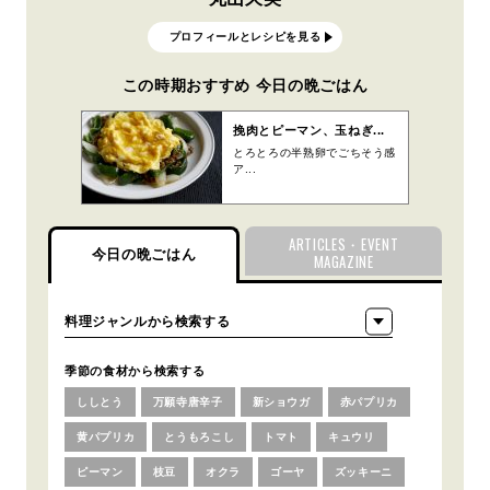
プロフィールとレシピを見る
この時期おすすめ 今日の晩ごはん
挽肉とピーマン、玉ねぎ...
とろとろの半熟卵でごちそう感
ア...
ARTICLES・EVENT
今日の晩ごはん
MAGAZINE
季節の食材から検索する
ししとう
万願寺唐辛子
新ショウガ
赤パプリカ
黄パプリカ
とうもろこし
トマト
キュウリ
ピーマン
枝豆
オクラ
ゴーヤ
ズッキーニ