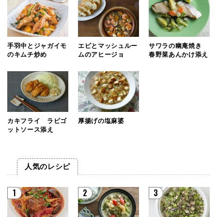
手羽中とジャガイモ
エビとマッシュルー
サワラの幽庵焼き
のキムチ炒め
ムのアヒージョ
春野菜あんかけ添え
カキフライ ラビゴ
厚揚げの塩麻婆
ットソース添え
人気のレシピ
1
2
3