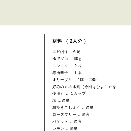
材料 （ 2人分 ）
エビ(小) …６尾
ゆでダコ …60ｇ
ニンニク …２片
赤唐辛子 …１本
オリーブ油 …100～200ml
好みの豆の水煮（今回はひよこ豆を
使用） …１カップ
塩 …適量
粗挽きこしょう …適量
ローズマリー …適宜
バゲット …適宜
レモン …適量