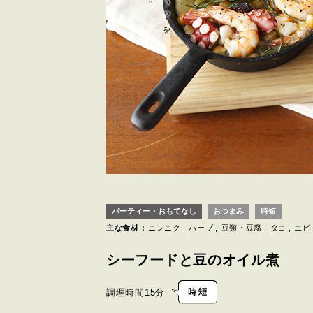
パーティー・おもてなし
おつまみ
時短
主な食材 :
ニンニク
ハーブ
豆類・豆腐
タコ
エビ
シーフードと豆のオイル煮
調理時間
15分