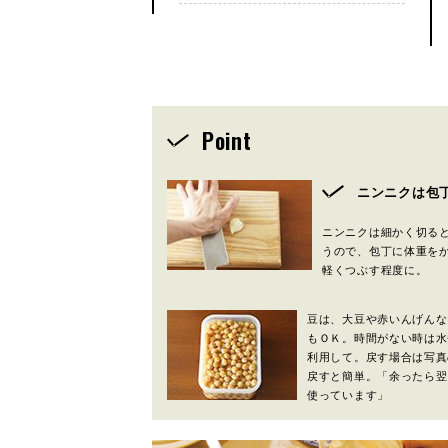
Point
ニンニクは包
ニンニクは細かく切る
うので、包丁に体重を
軽くつぶす程度に。
豆は、大豆や赤いんげんな
もＯＫ。時間がない時は水
利用して。戻す場合は写真
戻すと簡単。「余ったら翌
使っています」