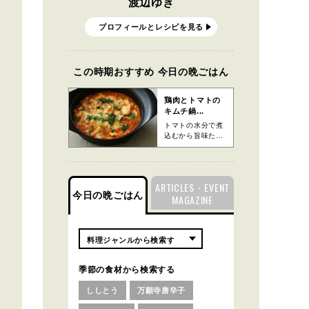
渡辺ゆき
プロフィールとレシピを見る
この時期おすすめ 今日の晩ごはん
鶏肉とトマトの
キムチ鍋...
トマトの水分で煮
込むから旨味た...
ARTICLES・EVENT
今日の晩ごはん
MAGAZINE
季節の食材から検索する
ししとう
万願寺唐辛子