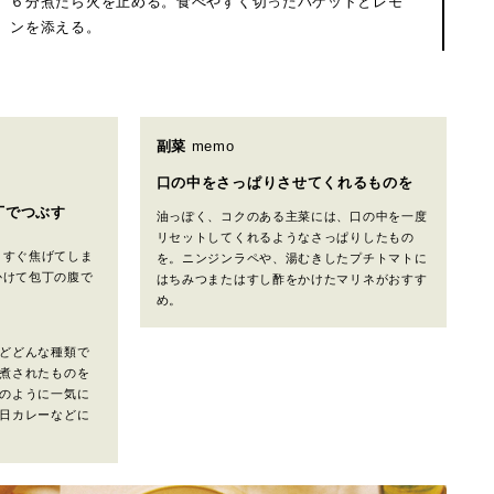
６分煮たら火を止める。食べやすく切ったバゲットとレモ
ンを添える。
副菜
memo
口の中をさっぱりさせてくれるものを
丁でつぶす
油っぽく、コクのある主菜には、口の中を一度
リセットしてくれるようなさっぱりしたもの
とすぐ焦げてしま
を。ニンジンラペや、湯むきしたプチトマトに
かけて包丁の腹で
はちみつまたはすし酢をかけたマリネがおすす
め。
どどんな種類で
煮されたものを
のように一気に
日カレーなどに