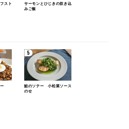
ーフスト
サーモンとひじきの炊き込
みご飯
5
レー
鮭のソテー 小松菜ソース
のせ