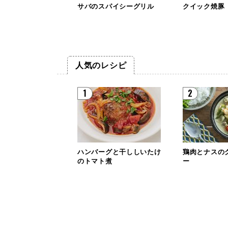
サバのスパイシーグリル
クイック焼豚
人気のレシピ
1
2
ハンバーグと干ししいたけ
鶏肉とナスの
のトマト煮
ー