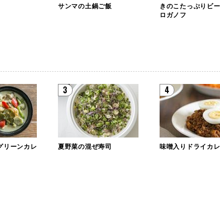
サンマの土鍋ご飯
きのこたっぷりビ
ロガノフ
3
4
グリーンカレ
夏野菜の混ぜ寿司
味噌入りドライカ