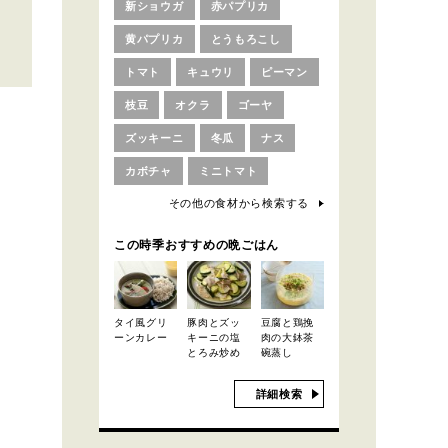
新ショウガ
赤パプリカ
黄パプリカ
とうもろこし
トマト
キュウリ
ピーマン
枝豆
オクラ
ゴーヤ
ズッキーニ
冬瓜
ナス
カボチャ
ミニトマト
その他の食材から検索する
この時季おすすめの晩ごはん
タイ風グリ
豚肉とズッ
豆腐と鶏挽
ーンカレー
キーニの塩
肉の大鉢茶
とろみ炒め
碗蒸し
詳細検索