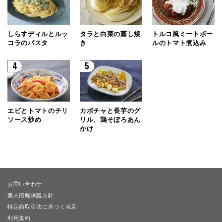
しらすディルとルッ
タラと白菜の蒸し焼
トルコ風ミートボー
コラのパスタ
き
ルのトマト煮込み
4
5
エビとトマトのチリ
カボチャと長芋のグ
ソース炒め
リル、鶏そぼろあん
かけ
お問い合わせ
個人情報保護方針
特定商取引法に基づく表示
利用規約