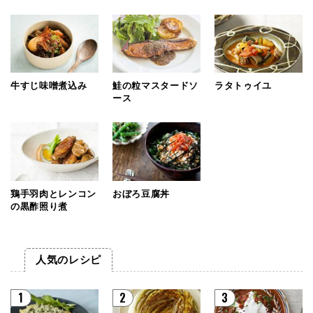
牛すじ味噌煮込み
鮭の粒マスタードソ
ラタトゥイユ
ース
鶏手羽肉とレンコン
おぼろ豆腐丼
の黒酢照り煮
人気のレシピ
1
2
3