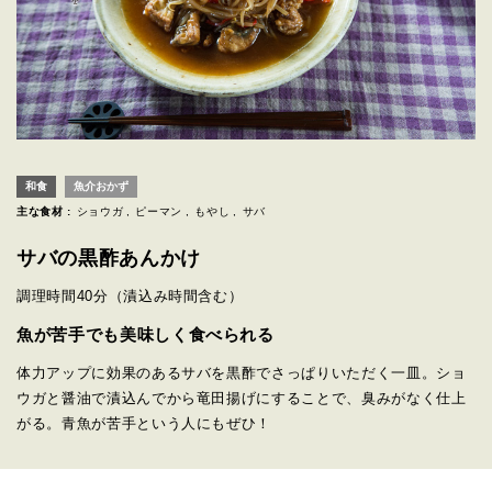
和食
魚介おかず
主な食材 :
ショウガ
ピーマン
もやし
サバ
サバの黒酢あんかけ
調理時間
40分
（漬込み時間含む）
魚が苦手でも美味しく食べられる
体力アップに効果のあるサバを黒酢でさっぱりいただく一皿。ショ
ウガと醤油で漬込んでから竜田揚げにすることで、臭みがなく仕上
がる。青魚が苦手という人にもぜひ！