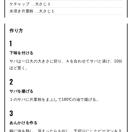
ケチャップ …大さじ１
水溶き片栗粉 …大さじ１
作り方
1
下味を付ける
サバは一口大の大きさに切り、Ａを合わせてサバと漬け、10分
ほど置く。
2
サバを揚げる
１のサバに片栗粉をまぶして180℃の油で揚げる。
3
あんかけを作る
鍋に油を熱し、温まったらもやし、千切りにしたピーマンを入