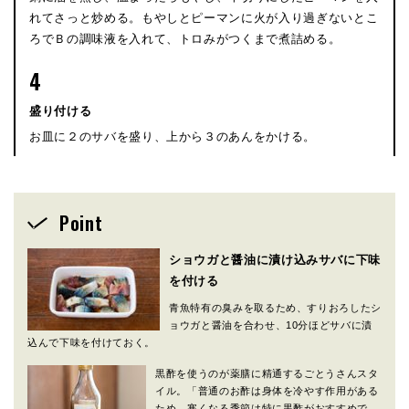
れてさっと炒める。もやしとピーマンに火が入り過ぎないとこ
ろでＢの調味液を入れて、トロみがつくまで煮詰める。
4
盛り付ける
お皿に２のサバを盛り、上から３のあんをかける。
Point
ショウガと醤油に漬け込みサバに下味
を付ける
青魚特有の臭みを取るため、すりおろしたシ
ョウガと醤油を合わせ、10分ほどサバに漬
込んで下味を付けておく。
黒酢を使うのが薬膳に精通するごとうさんスタ
イル。「普通のお酢は身体を冷やす作用がある
ため、寒くなる季節は特に黒酢がおすすめで