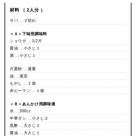
材料 （ 2人分 ）
サバ …２切れ
＜Ａ＞下味用調味料
ショウガ …1/2片
醤油 …小さじ１
酒 …小さじ１
片栗粉 …適量
油 …適宜
もやし …１袋
赤ピーマン …１個
＜Ｂ＞あんかけ用調味液
水 …300cc
中華ダシ …小さじ２
黒酢 …大さじ２
醤油 …大さじ１