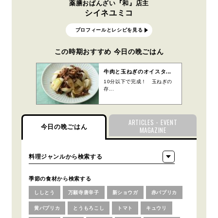
薬膳おばんざい『和』店主
シイネユミコ
プロフィールとレシピを見る
この時期おすすめ 今日の晩ごはん
牛肉と玉ねぎのオイスタ...
10分以下で完成！ 玉ねぎの
存...
ARTICLES・EVENT
今日の晩ごはん
MAGAZINE
季節の食材から検索する
ししとう
万願寺唐辛子
新ショウガ
赤パプリカ
黄パプリカ
とうもろこし
トマト
キュウリ