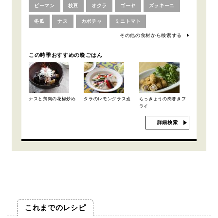
ピーマン
枝豆
オクラ
ゴーヤ
ズッキーニ
冬瓜
ナス
カボチャ
ミニトマト
その他の食材から検索する
この時季おすすめの晩ごはん
ナスと鶏肉の花椒炒め
タラのレモングラス煮
らっきょうの肉巻きフ
ライ
詳細検索
これまでのレシピ