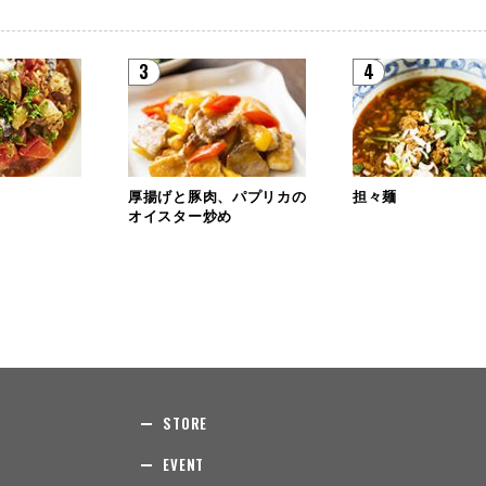
3
4
厚揚げと豚肉、パプリカの
担々麺
オイスター炒め
STORE
EVENT