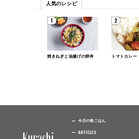
人気のレシピ
1
2
焼きねぎと油揚げの卵丼
トマトカレー
今日の晩ごはん
ARTICLES