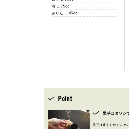
酒 …75cc
みりん …45cc
Point
里芋はタワシ
里芋は皮をむかずにそ