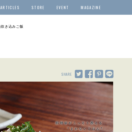
ARTICLES
STORE
EVENT
MAGAZINE
鍋炊き込みご飯
SHARE