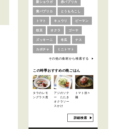
新ショウガ
赤パプリカ
黄パプリカ
とうもろこし
トマト
キュウリ
ピーマン
枝豆
オクラ
ゴーヤ
ズッキーニ
冬瓜
ナス
カボチャ
ミニトマト
その他の食材から検索する
この時季おすすめの晩ごはん
タラのレモ
アジのソテ
トマト担々
ングラス煮
ー たたき
麺
オクラソー
スかけ
詳細検索