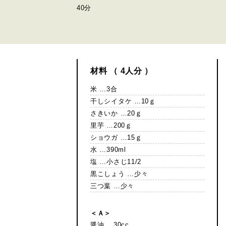
40分
材料 （ 4人分 ）
米 …3合
干しシイタケ …10ｇ
さきいか …20ｇ
里芋 …200ｇ
ショウガ …15ｇ
水 …390ml
塩 …小さじ11/2
黒こしょう …少々
三つ葉 …少々
＜Ａ＞
醤油 …30cc