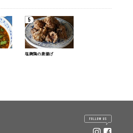
5
塩麹鶏の唐揚げ