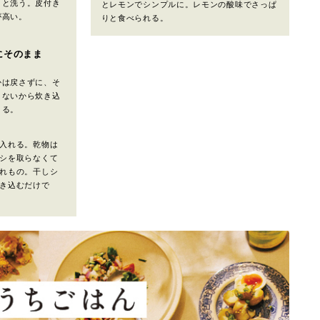
りと洗う。皮付き
とレモンでシンプルに。レモンの酸味でさっぱ
が高い。
りと食べられる。
にそのまま
かは戻さずに、そ
さないから炊き込
きる。
入れる。乾物は
シを取らなくて
れもの。干しシ
き込むだけで