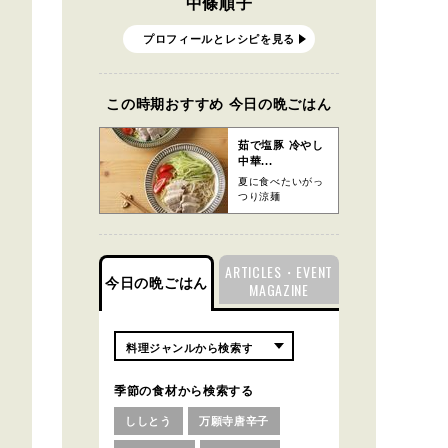
中條順子
プロフィールとレシピを見る
この時期おすすめ 今日の晩ごはん
茹で塩豚 冷やし
中華...
夏に食べたいがっ
つり涼麺
ARTICLES・EVENT
今日の晩ごはん
MAGAZINE
季節の食材から検索する
ししとう
万願寺唐辛子