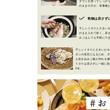
タワシを使ってしっか
のままの方が、栄養価
乾物は戻さず
干しシイタケとさきい
のまま入れて炊く。戻
みごはんでも手軽にで
干しシイタケとさきいかを
ダシの役目になるため、ダ
も炊き込みご版が作れる優
イタケは戻さずに一緒に炊
OK。