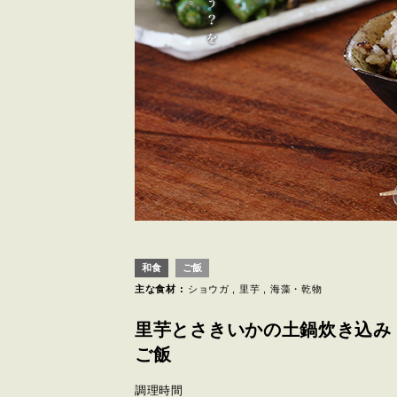
和食
ご飯
主な食材 :
ショウガ
里芋
海藻・乾物
里芋とさきいかの土鍋炊き込み
ご飯
調理時間