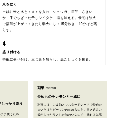
米を炊く
土鍋に米と水と＜Ａ＞を入れ、ショウガ、里芋、さきい
か、手でちぎった干しシイタケ、塩を加える。最初は強火
で蒸気が上がってきたら弱火にして15分炊き、10分ほど蒸
らす。
4
盛り付ける
茶碗に盛り付け、三つ葉を散らし、黒こしょうを振る。
副菜
memo
炒めものをレモンと一緒に
でしっかり洗う
副菜には、ごま油とマスタードシードで炒めた
まいたけとピーマンの炒めものを。炊き込みご
のまま使うため、
飯がしっかりとした味わいなので、味付けは塩