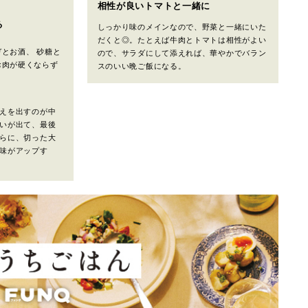
相性が良いトマトと一緒に
る
しっかり味のメインなので、野菜と一緒にいた
だくと◎。たとえば牛肉とトマトは相性がよい
とお酒、 砂糖と
ので、サラダにして添えれば、華やかでバラン
お肉が硬くならず
スのいい晩ご飯になる。
えを出すのが中
いが出て、最後
らに、切った大
味がアップす