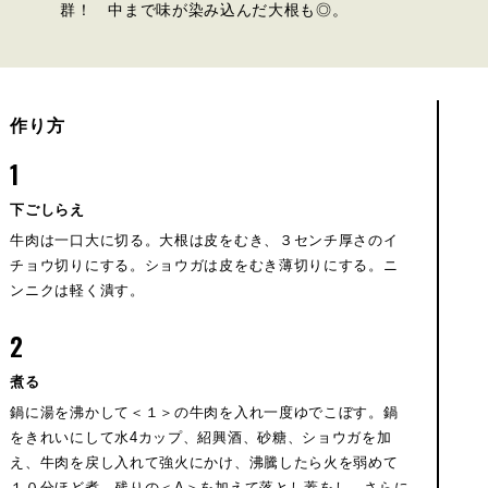
群！ 中まで味が染み込んだ大根も◎。
作り方
1
下ごしらえ
牛肉は一口大に切る。大根は皮をむき、３センチ厚さのイ
チョウ切りにする。ショウガは皮をむき薄切りにする。ニ
ンニクは軽く潰す。
2
煮る
鍋に湯を沸かして＜１＞の牛肉を入れ一度ゆでこぼす。鍋
をきれいにして水4カップ、紹興酒、砂糖、ショウガを加
え、牛肉を戻し入れて強火にかけ、沸騰したら火を弱めて
１０分ほど煮、残りの＜A＞を加えて落とし蓋をし、さらに