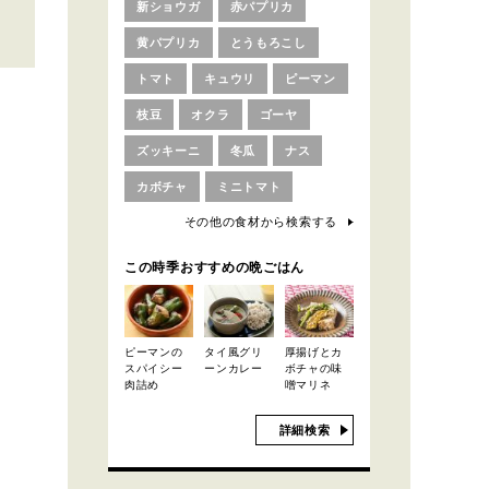
新ショウガ
赤パプリカ
黄パプリカ
とうもろこし
トマト
キュウリ
ピーマン
枝豆
オクラ
ゴーヤ
ズッキーニ
冬瓜
ナス
カボチャ
ミニトマト
その他の食材から検索する
この時季おすすめの晩ごはん
ピーマンの
タイ風グリ
厚揚げとカ
スパイシー
ーンカレー
ボチャの味
肉詰め
噌マリネ
詳細検索