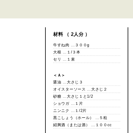
材料 （ 2人分 ）
牛すね肉 …３００g
大根 …１/３本
セリ …１束
＜Ａ＞
醤油 …大さじ３
オイスターソース …大さじ２
砂糖 …大さじ１と1/2
ショウガ …１片
ニンニク …１/2片
黒こしょう（ホール） …５粒
紹興酒（または酒） …１００cc