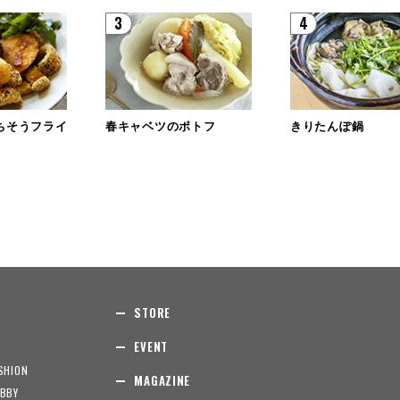
3
4
ちそうフライ
春キャベツのポトフ
きりたんぽ鍋
STORE
EVENT
SHION
MAGAZINE
BBY