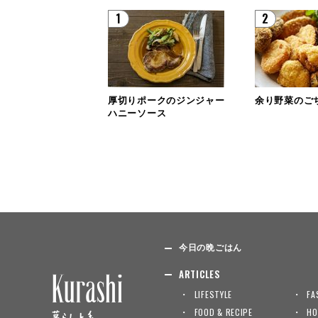
1
2
厚切りポークのジンジャー
余り野菜のご
ハニーソース
今日の晩ごはん
ARTICLES
LIFESTYLE
FA
FOOD & RECIPE
HO