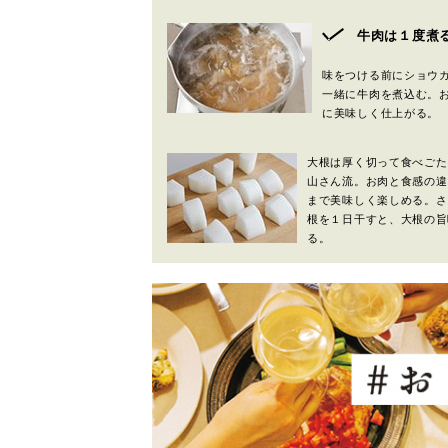
牛肉は１度煮
味をつける前にショウガ
一緒に牛肉を煮込む。
に美味しく仕上がる。
大根は厚く切って食べごた
山さん流。お肉と食感の違
まで美味しく楽しめる。さ
根を１日干すと、大根の旨
る。