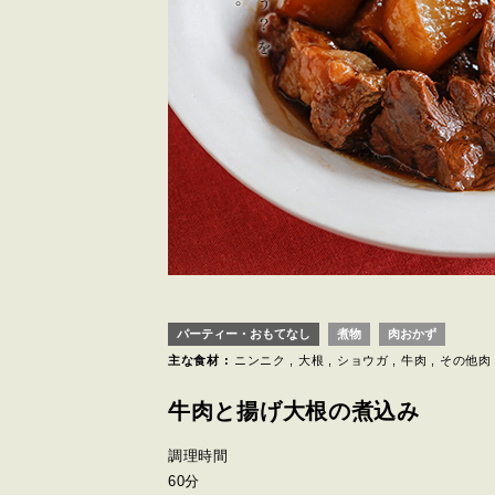
パーティー・おもてなし
煮物
肉おかず
主な食材 :
ニンニク
大根
ショウガ
牛肉
その他肉
牛肉と揚げ大根の煮込み
調理時間
60分