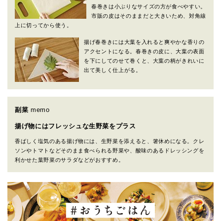
春巻きは小ぶりなサイズの方が食べやすい。
市販の皮はそのままだと大きいため、対角線
上に切ってから使う。
揚げ春巻きには大葉を入れると爽やかな香りの
アクセントになる。春巻きの皮に、大葉の表面
を下にしてのせて巻くと、大葉の柄がきれいに
出て美しく仕上がる。
副菜
memo
揚げ物にはフレッシュな生野菜をプラス
香ばしく塩気のある揚げ物には、生野菜を添えると、箸休めになる。クレ
ソンやトマトなどそのまま食べられる野菜や、酸味のあるドレッシングを
利かせた葉野菜のサラダなどがおすすめ。