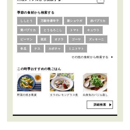
季節の食材から検索する
ししとう
万願寺唐辛子
新ショウガ
赤パプリカ
黄パプリカ
とうもろこし
トマト
キュウリ
ピーマン
枝豆
オクラ
ゴーヤ
ズッキーニ
冬瓜
ナス
カボチャ
ミニトマト
その他の食材から検索する
この時季おすすめの晩ごはん
野菜の焼き蕎麦
タラのレモングラス煮
白身魚のバジル蒸し
詳細検索