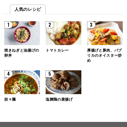
人気のレシピ
1
2
3
焼きねぎと油揚げの
トマトカレー
厚揚げと豚肉、パプ
卵丼
リカのオイスター炒
め
4
5
担々麺
塩麹鶏の唐揚げ