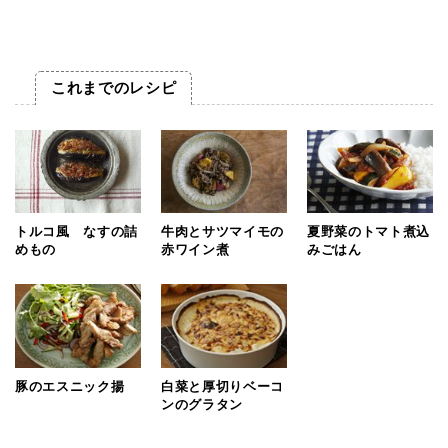
これまでのレシピ
トルコ風 なすの詰
牛肉とサツマイモの
夏野菜のトマト煮込
めもの
赤ワイン煮
みごはん
豚のエスニック揚
白菜と厚切りベーコ
ンのグラタン