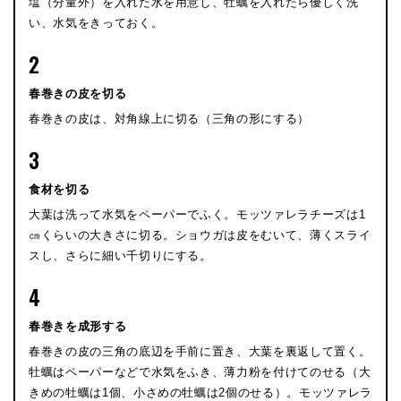
塩（分量外）を入れた水を用意し、牡蠣を入れたら優しく洗
い、水気をきっておく。
2
春巻きの皮を切る
春巻きの皮は、対角線上に切る（三角の形にする）
3
食材を切る
大葉は洗って水気をペーパーでふく。モッツァレラチーズは1
㎝くらいの大きさに切る。ショウガは皮をむいて、薄くスライ
スし、さらに細い千切りにする。
4
春巻きを成形する
春巻きの皮の三角の底辺を手前に置き、大葉を裏返して置く。
牡蠣はペーパーなどで水気をふき、薄力粉を付けてのせる（大
きめの牡蠣は1個、小さめの牡蠣は2個のせる）。モッツァレラ