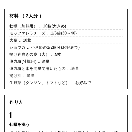
材料 （ 2人分 ）
牡蠣（加熱用） …10粒(大きめ)
モッツァレラチーズ …1/3袋(30～40)
大葉 …10枚
ショウガ …小さめの1/2個分(お好みで)
揚げ春巻きの皮（大） …5枚
薄力粉(牡蠣用) …適量
薄力粉と水を同量で溶いたもの …適量
揚げ油 …適量
生野菜（クレソン、トマトなど） …お好みで
作り方
1
牡蠣を洗う