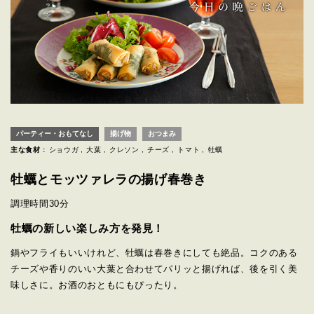
パーティー・おもてなし
揚げ物
おつまみ
主な食材 :
ショウガ
大葉
クレソン
チーズ
トマト
牡蠣
牡蠣とモッツァレラの揚げ春巻き
調理時間
30分
牡蠣の新しい楽しみ方を発見！
鍋やフライもいいけれど、牡蠣は春巻きにしても絶品。コクのある
チーズや香りのいい大葉と合わせてパリッと揚げれば、後を引く美
味しさに。お酒のおともにもぴったり。