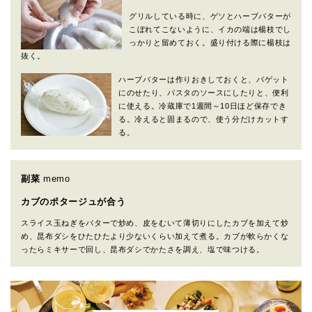
グリルしている時に、ゲソとハーブバターが
こぼれてこないように、イカの端は楊枝でし
っかりと留めておく。盛り付ける際に楊枝は
抜く。
ハーブバターは作りおきしておくと、バゲット
にのせたり、パスタのソースにしたりと、便利
に使える。冷蔵庫で1週間～10日ほど保存でき
る。冷えると固まるので、使う分だけカットす
る。
副菜
memo
カブのポタージュが合う
スライス玉ねぎをバターで炒め、皮をむいて薄切りにしたカブを加えて炒
め、昆布ダシをひたひたより少ないくらい加えて煮る。カブが軟らかくな
ったらミキサーで回し、昆布ダシでかたさを調え、塩で味つける。