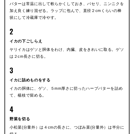
バターは常温に出して軟らかくしておき、パセリ、ニンニクを
加え良く練り混ぜる。ラップに包んで、直径２cmくらいの棒
状にして冷蔵庫で冷やす。
2
イカの下ごしらえ
ヤリイカはゲソと胴体をわけ、内臓、皮をきれいに取る。ゲソ
は２cm長さに切る。
3
イカに詰めものをする
イカの胴体に、ゲソ、５mm厚さに切ったハーブバターを詰め
て、楊枝で留める。
4
野菜を切る
小松菜(分量外）は４cmの長さに、つぼみ菜(分量外）は半分に