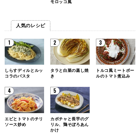
モロッコ風
人気のレシピ
1
2
3
しらすディルとルッ
タラと白菜の蒸し焼
トルコ風ミートボー
コラのパスタ
き
ルのトマト煮込み
4
5
エビとトマトのチリ
カボチャと長芋のグ
ソース炒め
リル、鶏そぼろあん
かけ