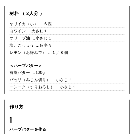
材料 （ 2人分 ）
ヤリイカ（小） …６匹
白ワイン …大さじ１
オリーブ油 …小さじ１
塩、こしょう …各少々
レモン（お好みで） …１／８個
＜ハーブバター＞
有塩バター …100g
パセリ（みじん切り） …小さじ１
ニンニク（すりおろし） …小さじ１
作り方
1
ハーブバターを作る