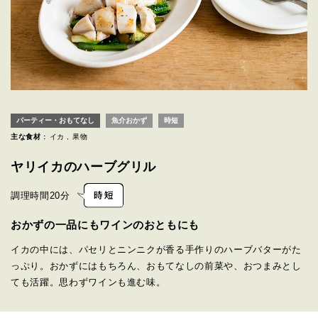
パーティー・おもてなし
魚介おかず
時短
主な食材 :
イカ
果物
ヤリイカのハーブグリル
調理時間
20分
おかずの一品にもワインのおともにも
イカの中には、パセリとニンニクが香る手作りのハーブバターがた
っぷり。おかずにはもちろん、おもてなしの前菜や、おつまみとし
ても活躍。思わずワインも進む味。