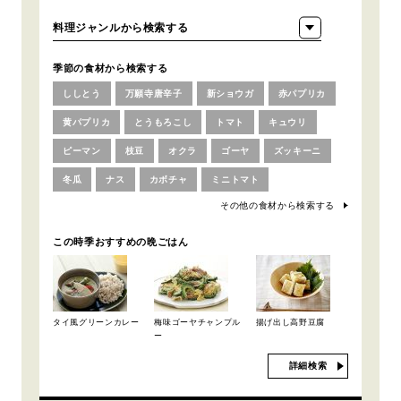
季節の食材から検索する
ししとう
万願寺唐辛子
新ショウガ
赤パプリカ
黄パプリカ
とうもろこし
トマト
キュウリ
ピーマン
枝豆
オクラ
ゴーヤ
ズッキーニ
冬瓜
ナス
カボチャ
ミニトマト
その他の食材から検索する
この時季おすすめの晩ごはん
タイ風グリーンカレー
梅味ゴーヤチャンプル
揚げ出し高野豆腐
ー
詳細検索