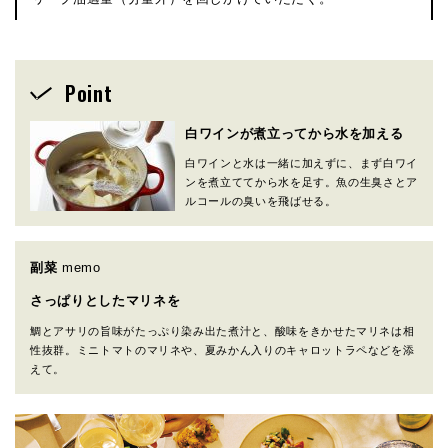
Point
白ワインが煮立ってから水を加える
白ワインと水は一緒に加えずに、まず白ワイ
ンを煮立ててから水を足す。魚の生臭さとア
ルコールの臭いを飛ばせる。
副菜
memo
さっぱりとしたマリネを
鯛とアサリの旨味がたっぷり染み出た煮汁と、酸味をきかせたマリネは相
性抜群。ミニトマトのマリネや、夏みかん入りのキャロットラペなどを添
えて。