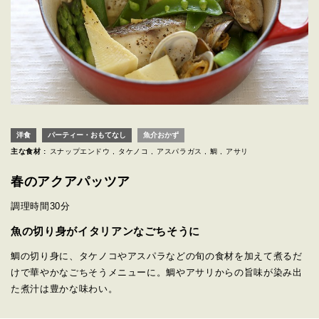
洋食
パーティー・おもてなし
魚介おかず
主な食材 :
スナップエンドウ
タケノコ
アスパラガス
鯛
アサリ
春のアクアパッツア
調理時間
30分
魚の切り身がイタリアンなごちそうに
鯛の切り身に、タケノコやアスパラなどの旬の食材を加えて煮るだ
けで華やかなごちそうメニューに。鯛やアサリからの旨味が染み出
た煮汁は豊かな味わい。