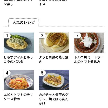
ン蒸し
イス
人気のレシピ
1
2
3
しらすディルとルッ
タラと白菜の蒸し焼
トルコ風ミートボー
コラのパスタ
き
ルのトマト煮込み
4
5
エビとトマトのチリ
カボチャと長芋のグ
ソース炒め
リル、鶏そぼろあん
かけ