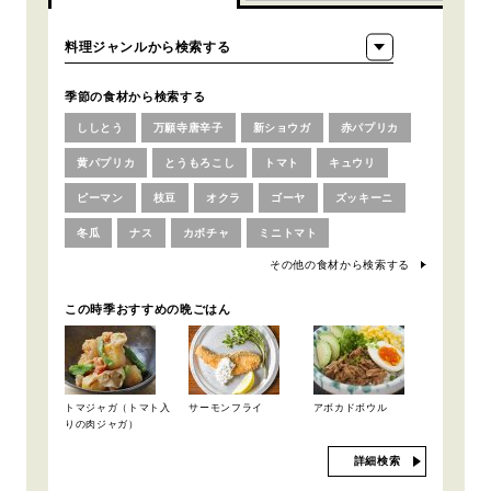
季節の食材から検索する
ししとう
万願寺唐辛子
新ショウガ
赤パプリカ
黄パプリカ
とうもろこし
トマト
キュウリ
ピーマン
枝豆
オクラ
ゴーヤ
ズッキーニ
冬瓜
ナス
カボチャ
ミニトマト
その他の食材から検索する
この時季おすすめの晩ごはん
トマジャガ（トマト入
サーモンフライ
アボカドボウル
りの肉ジャガ）
詳細検索