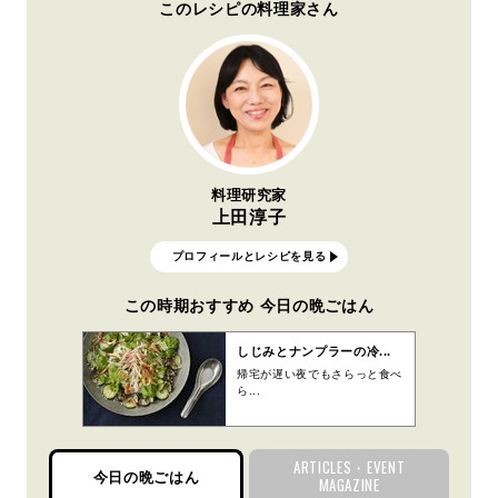
このレシピの料理家さん
料理研究家
上田淳子
プロフィールとレシピを見る
この時期おすすめ 今日の晩ごはん
しじみとナンプラーの冷...
帰宅が遅い夜でもさらっと食べ
ら...
ARTICLES・EVENT
今日の晩ごはん
MAGAZINE