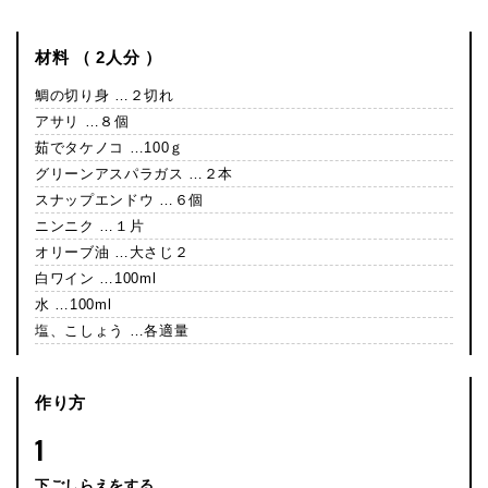
材料 （ 2人分 ）
鯛の切り身 …２切れ
アサリ …８個
茹でタケノコ …100ｇ
グリーンアスパラガス …２本
スナップエンドウ …６個
ニンニク …１片
オリーブ油 …大さじ２
白ワイン …100ml
水 …100ml
塩、こしょう …各適量
作り方
1
下ごしらえをする