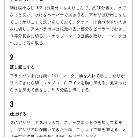
鯛は塩小さじ 1/2（分量外）をすりこんで、約10分置く。水で
さっと洗い、水けをペーパーで拭き取る。アサリは砂出しをし
てしっかりこすり洗いをしておく。タケノコは食べやすい大き
さに切り、アスパラガスは根元の固い部分をピーラーでむき、
３等分長さに切る。スナップエンドウは筋を取り、ニンニクは
つぶして芯を取る。
2
蒸し煮にする
フライパンまたは鍋に1のニンニク、油を入れて熱し、香りが
立ってきたら鯛、タケノコ、白ワインを順に加える。煮立った
ら水を加えて蓋をし、約５分蒸し煮にする。
3
仕上げる
２にアサリ、アスパラガス、スナップエンドウを加えて蓋を
し、アサリの口が開いてきたら塩、こしょうで味を調える。オ
リーブ油適量（分量外）を回しかけていただく。