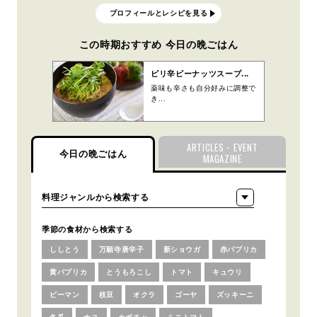
プロフィールとレシピを見る
この時期おすすめ 今日の晩ごはん
ピリ辛ピーナッツスープ...
薬味も辛さも自分好みに調整で
き...
ARTICLES・EVENT
今日の晩ごはん
MAGAZINE
季節の食材から検索する
ししとう
万願寺唐辛子
新ショウガ
赤パプリカ
黄パプリカ
とうもろこし
トマト
キュウリ
ピーマン
枝豆
オクラ
ゴーヤ
ズッキーニ