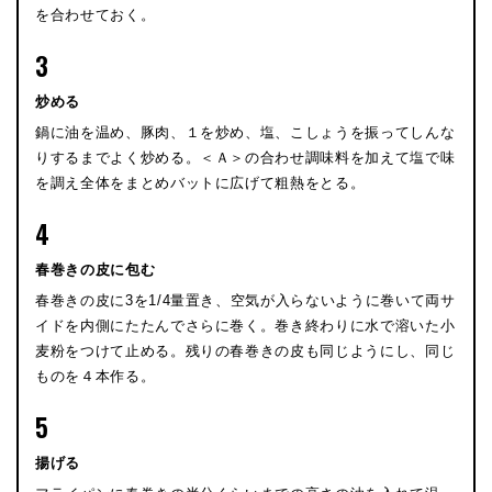
を合わせておく。
3
炒める
鍋に油を温め、豚肉、１を炒め、塩、こしょうを振ってしんな
りするまでよく炒める。＜Ａ＞の合わせ調味料を加えて塩で味
を調え全体をまとめバットに広げて粗熱をとる。
4
春巻きの皮に包む
春巻きの皮に3を1/4量置き、空気が入らないように巻いて両サ
イドを内側にたたんでさらに巻く。巻き終わりに水で溶いた小
麦粉をつけて止める。残りの春巻きの皮も同じようにし、同じ
ものを４本作る。
5
揚げる