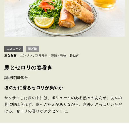
エスニック
揚げ物
主な食材 :
ニンジン
鶏モモ肉
海藻・乾物
長ねぎ
豚とセロリの春巻き
調理時間
40分
ほのかに香るセロリが爽やか
サクサクした皮の中には、ボリュームのある熱々のあんが。あんの
具に卵は入れず、食べごたえがありながら、意外とさっぱりいただ
ける。セロリの香りがアクセントに。