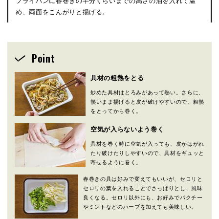
フライパンに春巻きの半分くらいまでの高さの油を入れて温
め、両面をこんがりと揚げる。
Point
具材の粗熱をとる
炒めた具材はとろみがあって熱い。さらに、
熱いまま揚げると皮が破けやすいので、粗熱
をとってから巻く。
空気が入らないよう巻く
具材を巻く時に空気が入っても、皮がはがれ
たり破けたりしやすいので、具材をギュッと
寄せるように巻く。
春巻きの具は好みで変えてもいいが、セロリと
セロリの葉を入れることでさっぱりとし、風味
良くなる。セロリ以外にも、お好みでパクチー
やミントなどのハーブを加えても美味しい。