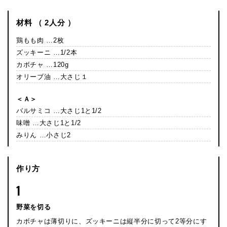
材料 （ 2人分 ）
鶏もも肉 …2枚
ズッキーニ …1/2本
カボチャ …120g
オリーブ油 …大さじ１
＜Ａ＞
バルサミコ …大さじ1と1/2
味噌 …大さじ1と1/2
みりん …小さじ2
作り方
1
野菜を切る
カボチャは薄切りに、ズッキーニは縦半分に切って2等分にす