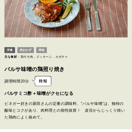
洋食
肉おかず
時短
主な食材 :
鶏モモ肉
ズッキーニ
カボチャ
バルサ味噌の鶏照り焼き
調理時間
20分
バルサミコ酢＋味噌がクセになる
ビネガー好きの新田さんの定番の調味料、“バルサ味噌”は、独特の
酸味とコクがあり、肉料理との相性抜群！ 皮目からじっくり焼い
た鶏肉によく絡めて。