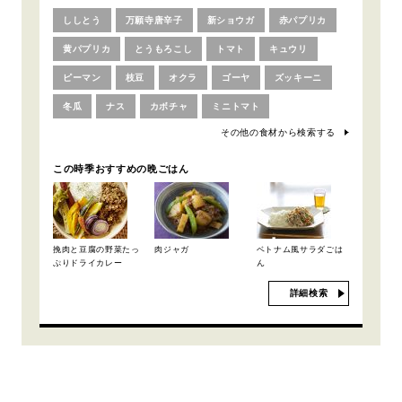
ししとう
万願寺唐辛子
新ショウガ
赤パプリカ
黄パプリカ
とうもろこし
トマト
キュウリ
ピーマン
枝豆
オクラ
ゴーヤ
ズッキーニ
冬瓜
ナス
カボチャ
ミニトマト
その他の食材から検索する
この時季おすすめの晩ごはん
挽肉と豆腐の野菜たっ
肉ジャガ
ベトナム風サラダごは
ぷりドライカレー
ん
詳細検索