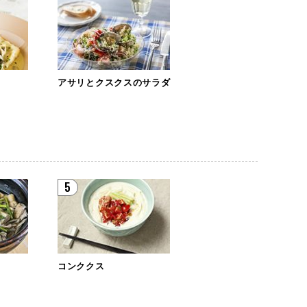
セ
アサリとクスクスのサラダ
5
コンククス