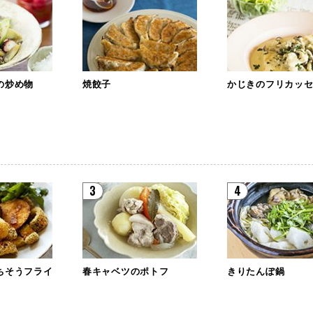
の炒め物
焼餃子
かじきのフリカッ
3
4
ちそうフライ
春キャベツのポトフ
きりたんぽ鍋