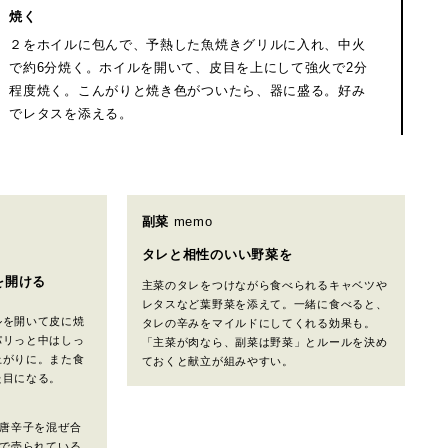
焼く
２をホイルに包んで、予熱した魚焼きグリルに入れ、中火
で約6分焼く。ホイルを開いて、皮目を上にして強火で2分
程度焼く。こんがりと焼き色がついたら、器に盛る。好み
でレタスを添える。
副菜
memo
タレと相性のいい野菜を
を開ける
主菜のタレをつけながら食べられるキャベツや
レタスなど葉野菜を添えて。一緒に食べると、
ルを開いて皮に焼
タレの辛みをマイルドにしてくれる効果も。
パリっと中はしっ
「主菜が肉なら、副菜は野菜」とルールを決め
上がりに。また食
ておくと献立が組みやすい。
た目になる。
唐辛子を混ぜ合
で売られている