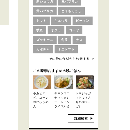
新ショウガ
赤パプリカ
黄パプリカ
とうもろこし
トマト
キュウリ
ピーマン
枝豆
オクラ
ゴーヤ
ズッキーニ
冬瓜
ナス
カボチャ
ミニトマト
その他の食材から検索する
この時季おすすめの晩ごはん
冬瓜とエ
チキンココ
トマジャガ
ビ、コーン
ナッツカレ
（トマト入
のにゅうめ
ー レモン
りの肉ジャ
ん
ライス添え
ガ）
詳細検索