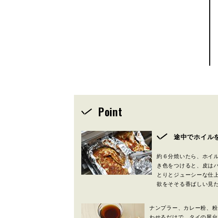
Point
途中でホイル
約６分焼いたら、ホイ
き色をつけると、皮は
とりとジューシーな仕
欲をそそる香ばしい見
ナンプラー、カレー粉、粉
わせるだけで、タイの屋台