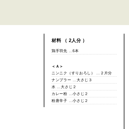
材料 （ 2人分 ）
鶏手羽先 …6本
＜Ａ＞
ニンニク（すりおろし） …２片分
ナンプラー …大さじ３
水 …大さじ２
カレー粉 …小さじ２
粉唐辛子 …小さじ２