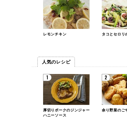
レモンチキン
タコとセロリ
人気のレシピ
1
2
厚切りポークのジンジャー
余り野菜のご
ハニーソース