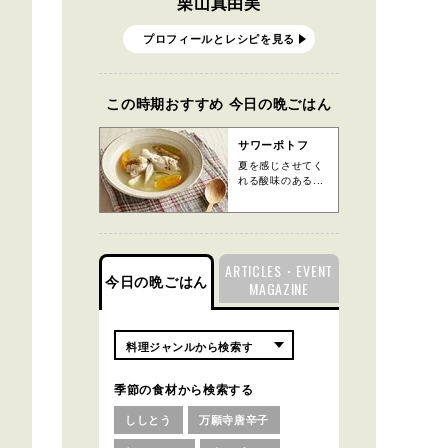
栗山真由美
プロフィールとレシピを見る
この時期おすすめ 今日の晩ごはん
サワーポトフ
夏を感じさせてく
れる酸味のある...
ARTICLES・EVENT
今日の晩ごはん
MAGAZINE
季節の食材から検索する
ししとう
万願寺唐辛子