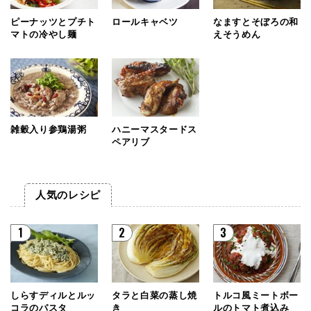
ピーナッツとプチト
ロールキャベツ
なますとそぼろの和
マトの冷やし麺
えそうめん
雑穀入り参鶏湯粥
ハニーマスタードス
ペアリブ
人気のレシピ
1
2
3
しらすディルとルッ
タラと白菜の蒸し焼
トルコ風ミートボー
コラのパスタ
き
ルのトマト煮込み