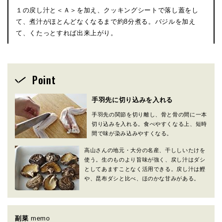
１の戻し汁と＜Ａ＞を加え、クッキングシートで落し蓋をし
て、煮汁がほとんどなくなるまで約8分煮る。バジルを加え
て、くたっとすれば出来上がり。
Point
手羽先に切り込みを入れる
手羽先の関節を切り離し、骨と骨の間に一本
切り込みを入れる。食べやすくなる上、短時
間で味が染み込みやすくなる。
高山さんの地元・大分の名産、干ししいたけを
使う。生のものより旨味が強く、戻し汁はダシ
としてあますことなく活用できる。戻し汁は鰹
や、昆布ダシと比べ、ほのかな甘みがある。
副菜
memo