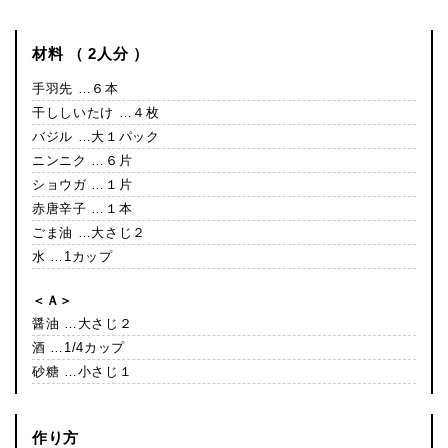
材料 （ 2人分 ）
手羽先 …６本
干ししいたけ …４枚
バジル …大１パック
ニンニク …６片
ショウガ …１片
赤唐辛子 …１本
ごま油 …大さじ２
水 …1カップ
＜Ａ＞
醤油 …大さじ２
酒 …1/4カップ
砂糖 …小さじ１
作り方