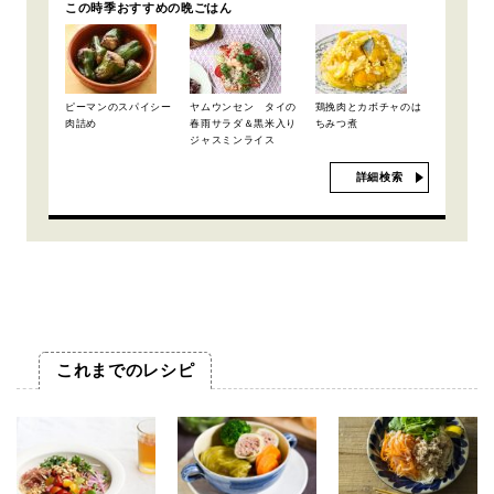
この時季おすすめの晩ごはん
ピーマンのスパイシー
ヤムウンセン タイの
鶏挽肉とカボチャのは
肉詰め
春雨サラダ＆黒米入り
ちみつ煮
ジャスミンライス
詳細検索
これまでのレシピ