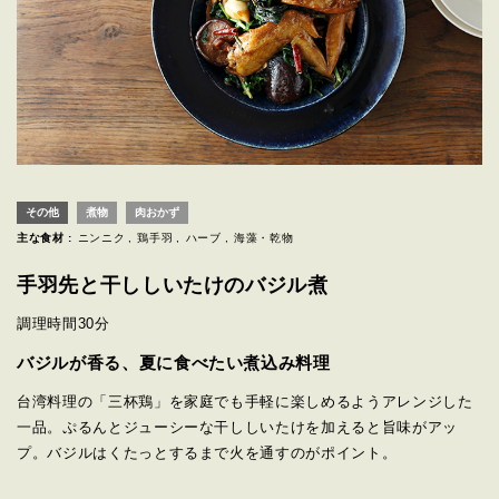
その他
煮物
肉おかず
主な食材 :
ニンニク
鶏手羽
ハーブ
海藻・乾物
手羽先と干ししいたけのバジル煮
調理時間
30分
バジルが香る、夏に食べたい煮込み料理
台湾料理の「三杯鶏」を家庭でも手軽に楽しめるようアレンジした
一品。ぷるんとジューシーな干ししいたけを加えると旨味がアッ
プ。バジルはくたっとするまで火を通すのがポイント。