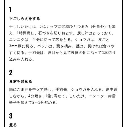
1
下ごしらえをする
干ししいたけは、水1カップに砂糖ひとつまみ（分量外）を加
え、1時間戻し、石づきを切りおとす。戻し汁はとっておく。
ニンニクは、半分に切って芯をとる。ショウガは、皮ごと
3mm厚に切る。バジルは、葉を摘み、茎は、長ければ食べや
すく切る。手羽先は、皮目から見て裏側の骨に沿って1本切り
込みを入れる。
2
具材を炒める
鍋にごま油を中火で熱し、手羽先、ショウガを入れる。途中返
しながら、4分焼き、端に寄せて、しいたけ、ニンニク、赤唐
辛子を加えて2～3分炒める。
3
煮る