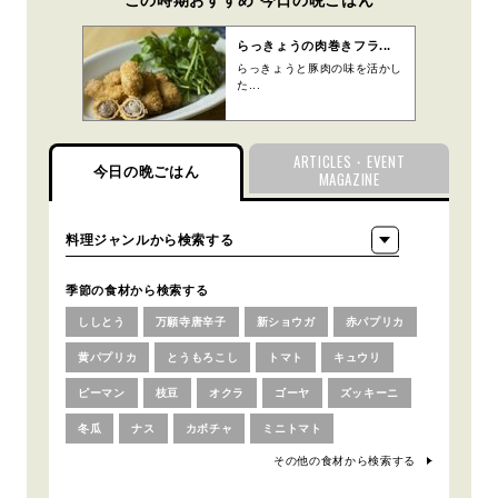
らっきょうの肉巻きフラ...
らっきょうと豚肉の味を活かし
た...
ARTICLES・EVENT
今日の晩ごはん
MAGAZINE
季節の食材から検索する
ししとう
万願寺唐辛子
新ショウガ
赤パプリカ
黄パプリカ
とうもろこし
トマト
キュウリ
ピーマン
枝豆
オクラ
ゴーヤ
ズッキーニ
冬瓜
ナス
カボチャ
ミニトマト
その他の食材から検索する