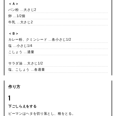
＜Ａ＞
パン粉 …大さじ2
卵 …1/2個
牛乳 …大さじ2
＜Ｂ＞
カレー粉、クミンシード …各小さじ1/2
塩 …小さじ1/4
こしょう …適量
サラダ油 …大さじ1/2
塩、こしょう …各適量
作り方
1
下ごしらえをする
ピーマンはヘタを切り落とし、種をとる。