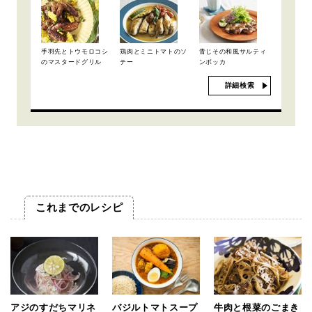
手羽先とトウモロコシ
鶏肉とミニトマトのソ
青じその和風サルティ
のマスタードグリル
テー
ンボッカ
詳細検索
これまでのレシピ
アジのすだちマリネ
バジルトマトスープ
牛肉と根菜のごまき