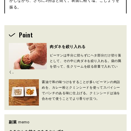
がしながら、さらに3分ほど焼く。表面に軽く塩、こしょうを
振る。
Point
肉ダネを絞り入れる
ピーマンは半分に切らずにヘタ部分だけ切り落
として、その中に肉ダネを絞り入れる。袋の隅
を切って、生クリームを絞る容量で入れてい
く。
醤油で和の味つけをすることが多いピーマンの肉詰
めを、カレー粉とクミンシードを使ってスパイシー
でパンチのある味に仕上げる。クミンシードは油を
合わせて使うことでより香りが立つ。
副菜
memo