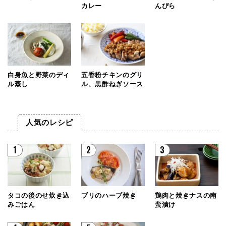
カレー
んぴら
白身魚と野菜のディ
五香粉チキンのグリ
ル蒸し
ル、黒酢ねぎソース
人気のレシピ
1
2
3
タコの後のせ炊き込
ブリのハーブ焼き
鶏肉と焼きナスの南
みごはん
蛮漬け