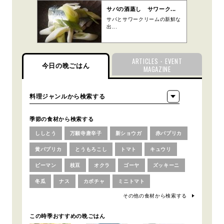
サバの酒蒸し サワーク...
サバとサワークリームの新鮮な
出...
ARTICLES・EVENT
今日の晩ごはん
MAGAZINE
季節の食材から検索する
ししとう
万願寺唐辛子
新ショウガ
赤パプリカ
黄パプリカ
とうもろこし
トマト
キュウリ
ピーマン
枝豆
オクラ
ゴーヤ
ズッキーニ
冬瓜
ナス
カボチャ
ミニトマト
その他の食材から検索する
この時季おすすめの晩ごはん