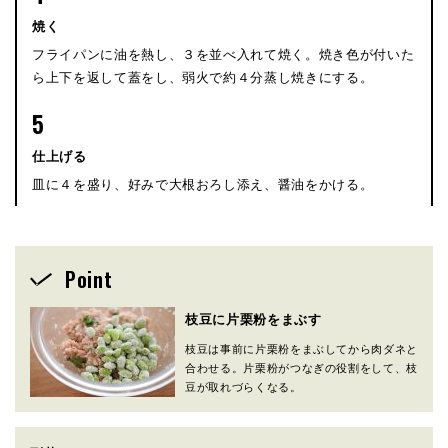
焼く
フライパンに油を熱し、３を並べ入れて焼く。焼き色が付いた
ら上下を返して蓋をし、弱火で約４分蒸し焼きにする。
5
仕上げる
皿に４を盛り、好みで大根おろし添え、醤油をかける。
Point
枝豆に片栗粉をまぶす
枝豆は事前に片栗粉をまぶしてから肉ダネと
合わせる。片栗粉がつなぎの役割をして、枝
豆が取れづらくなる。