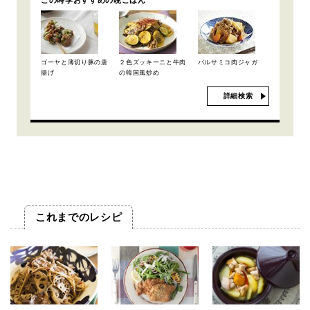
この時季おすすめの晩ごはん
ゴーヤと薄切り豚の唐
２色ズッキーニと牛肉
バルサミコ肉ジャガ
揚げ
の韓国風炒め
詳細検索
これまでのレシピ