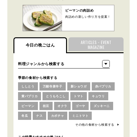
ピーマンの肉詰め
肉詰めの新しい作り方を提案！
ARTICLES・EVENT
今日の晩ごはん
MAGAZINE
季節の食材から検索する
ししとう
万願寺唐辛子
新ショウガ
赤パプリカ
黄パプリカ
とうもろこし
トマト
キュウリ
ピーマン
枝豆
オクラ
ゴーヤ
ズッキーニ
冬瓜
ナス
カボチャ
ミニトマト
その他の食材から検索する