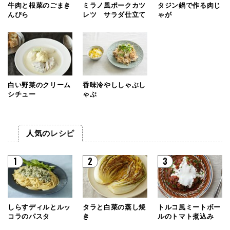
牛肉と根菜のごまき
ミラノ風ポークカツ
タジン鍋で作る肉じ
んぴら
レツ サラダ仕立て
ゃが
白い野菜のクリーム
香味冷やししゃぶし
シチュー
ゃぶ
人気のレシピ
1
2
3
しらすディルとルッ
タラと白菜の蒸し焼
トルコ風ミートボー
コラのパスタ
き
ルのトマト煮込み