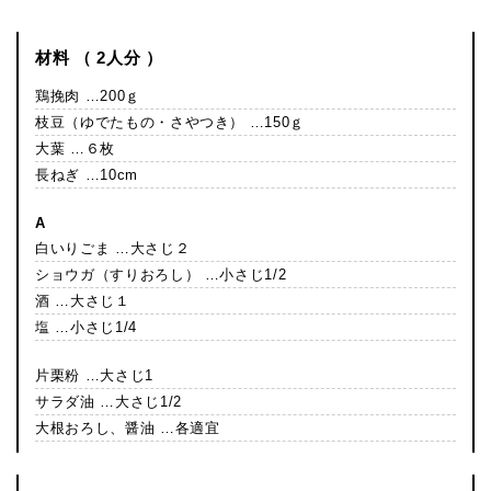
材料 （ 2人分 ）
鶏挽肉 …200ｇ
枝豆（ゆでたもの・さやつき） …150ｇ
大葉 …６枚
長ねぎ …10cm
A
白いりごま …大さじ２
ショウガ（すりおろし） …小さじ1/2
酒 …大さじ１
塩 …小さじ1/4
片栗粉 …大さじ1
サラダ油 …大さじ1/2
大根おろし、醤油 …各適宜