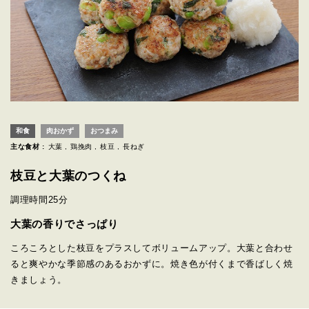
和食
肉おかず
おつまみ
主な食材 :
大葉
鶏挽肉
枝豆
長ねぎ
枝豆と大葉のつくね
調理時間
25分
大葉の香りでさっぱり
ころころとした枝豆をプラスしてボリュームアップ。大葉と合わせ
ると爽やかな季節感のあるおかずに。焼き色が付くまで香ばしく焼
きましょう。