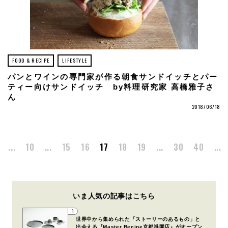
FOOD & RECIPE
LIFESTYLE
パンとワインの専門家が作る朝食サンドイッチとパー
ティー向けサンドイッチ by料理研究家 高橋雅子さ
ん
2018/06/18
...
10
...
15
16
17
18
19
...
30
40
...
いま人気の記事はこちら
1
世界中から集められた「ストーリーのあるもの」と
出会える『Master Recipe京都祇園店』がオープン