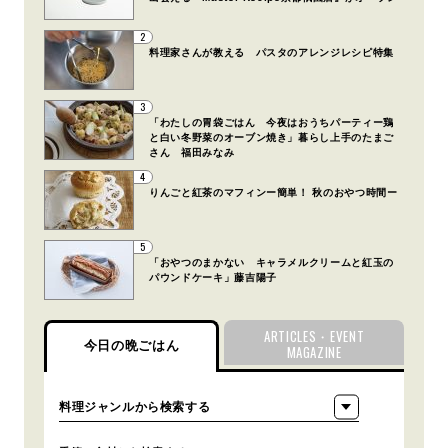
2
料理家さんが教える パスタのアレンジレシピ特集
3
「わたしの胃袋ごはん 今夜はおうちパーティー鶏
と白い冬野菜のオーブン焼き」暮らし上手のたまご
さん 福田みなみ
4
りんごと紅茶のマフィンー簡単！ 秋のおやつ時間ー
5
「おやつのまかない キャラメルクリームと紅玉の
パウンドケーキ」藤吉陽子
ARTICLES・EVENT
今日の晩ごはん
MAGAZINE