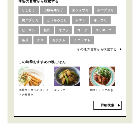
季節の食材から検索する
ししとう
万願寺唐辛子
新ショウガ
赤パプリカ
黄パプリカ
とうもろこし
トマト
キュウリ
ピーマン
枝豆
オクラ
ゴーヤ
ズッキーニ
冬瓜
ナス
カボチャ
ミニトマト
その他の食材から検索する
この時季おすすめの晩ごはん
豆乳ポテサラのスティ
肉ジャガ
豚のイチジク巻き
ック春巻き
詳細検索