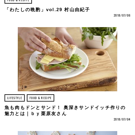
「わたしの晩酌」vol.29 村山由紀子
2018/07/06
LIFESTYLE
FOOD & RECIPE
魚も肉もドンとサンド！ 奥深きサンドイッチ作りの
魅力とは｜ｂｙ栗原友さん
2018/07/04